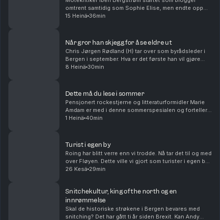
Motekritiker Iben Bergstrøm startet som blogger
omtrent samtidig som Sophie Elise, men endte opp
som designer, kritiker og akademiker. I denne
15 Heinä
36min
sommerspesialen av Nokon må gå forklarer hun
sammenhengen...
Når gror han skjegg for å se eldre ut
Chris Jørgen Rødland (H) tar over som byrådsleder i
Bergen i september. Hva er det første han vil gjøre
som byrådsleder? Hvem vil han ha med seg på laget?
8 Heinä
30min
Og ikke minst, hva med bybanen? Alt dette og ...
Dette må du lese i sommer
Pensjonert rockestjerne og litteraturformidler Marie
Amdam er med i denne sommerspesialen og forteller
deg hvilke bøker du må lese i sommer. Her er det tips
1 Heinä
40min
til både litteraturnerder, småbarnsforeldre...
Turist i egen by
Roing har blitt verre enn vi trodde. Nå tar det til og med
over Fløyen. Dette ville vi gjort som turister i egen by,
og Fjorden Baby! har sluppet en ny låt som passer
26 Kesä
29min
perfekt til å beskrive kommentato...
Snitchekultur, king of the north og en
innrømmelse
Skal de historiske strøkene i Bergen bevares med
snitching? Det har gått ti år siden Brexit. Kan Andy