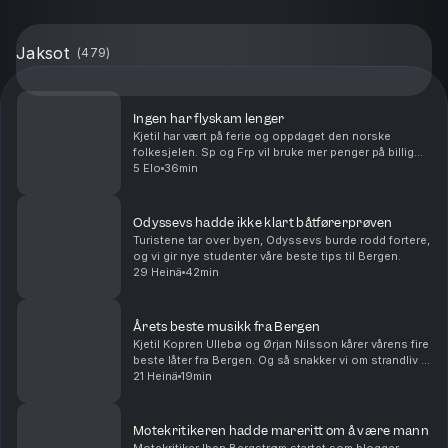
Jaksot
(
479
)
Ingen har flyskam lenger
Kjetil har vært på ferie og oppdaget den norske
folkesjelen. Sp og Frp vil bruke mer penger på billig
diesel, og hvem er du i folkefest-Bergen? Hipster eller
5 Elo
36min
stril?
Odyssevs hadde ikke klart båtførerprøven
Turistene tar over byen, Odyssevs burde rodd fortere,
og vi gir nye studenter våre beste tips til Bergen.
29 Heinä
42min
Årets beste musikk fra Bergen
Kjetil Kopren Ullebø og Ørjan Nilsson kårer vårens fire
beste låter fra Bergen. Og så snakker vi om strandliv i
Fyllingsdalen, Rio De Janeiro og på Karmøy.
21 Heinä
19min
Motekritikeren hadde mareritt om å være mann