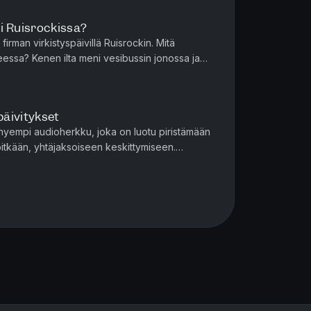
i Ruisrockissa?
firman virkistyspäivillä Ruisrockin. Mitä
eessa? Kenen ilta meni vesibussin jonossa ja
hän ja paljon muuhu...
päivitykset
hyempi audioherkku, joka on luotu piristämään
ä pitkään, yhtäjaksoiseen keskittymiseen.
odme Premium -kuunt...