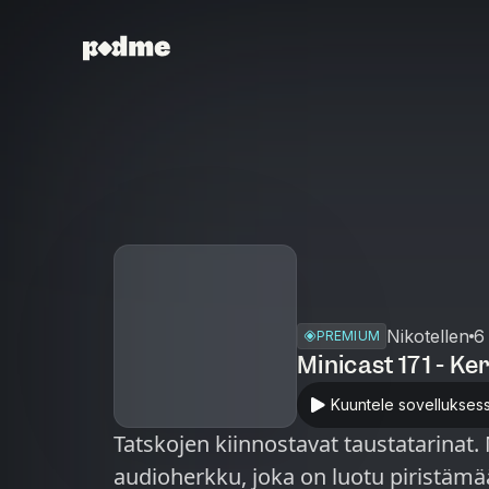
Nikotellen
6
PREMIUM
Minicast 171 - Ke
Kuuntele sovellukses
Tatskojen kiinnostavat taustatarinat. Minicast on podcast-jaksoa lyhyempi
audioherkku, joka on luotu piristämään