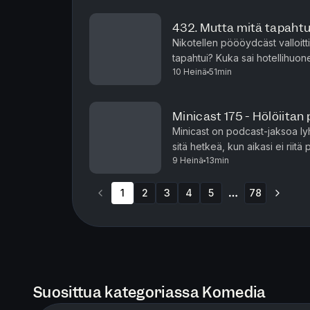
432. Mutta mitä tapahtu
Nikotellen pöööydcäst valloitti 
tapahtui? Kuka sai hotellihuon
10 Heinä
51min
millaiset jatkot oli? Vastaus tä
Minicast 175 - Hölöiitan 
Minicast on podcast-jaksoa ly
sitä hetkeä, kun aikasi ei riit
9 Heinä
13min
Minicastit ovat tarjolla vain P
1
2
3
4
5
78
More pages
Suosittua kategoriassa Komedia