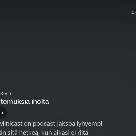
Po
 Kesä
rtomuksia iholta
sa
 sitä hetkeä, kun aikasi ei riitä