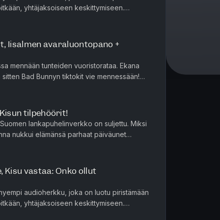
ä pitkään, yhtäjaksoiseen keskittymiseen.
odme Premium -kuunt...
ot, Iisalmen avaraluontopano +
iossa mennään tunteiden vuoristorataa. Ekana
a sitten Bad Bunnyn tiktokit vie mennessään!
e. Niko puolestaan ...
Kisun tilpehöörit!
ä. Suomen lankapuhelinverkko on suljettu. Miksi
Jenna nukkui elämänsä parhaat päiväunet
 ja hänen tilpehööri...
e, Kisu vastaa: Onko ollut
hyempi audioherkku, joka on luotu piristämään
ä pitkään, yhtäjaksoiseen keskittymiseen.
odme Premium -kuunt...