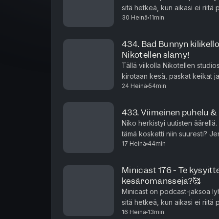
sitä hetkeä, kun aikasi ei riit
30 Heinä
11min
Minicastit ovat tarjolla vain P
434. Bad Bunnyn kilikell
Nikotellen slämy!
Tällä viikolla Nikotellen stud
kirotaan kesä, paskat keikat j
24 Heinä
54min
Katja on on antautunut kiihkoll
433. Viimeinen puhelu & 
Niko herkistyi uutisten äärell
tämä kosketti niin suuresti? 
17 Heinä
44min
yllättävällä sohvalla. Miten Kisu
Minicast 176 - Te kysyitt
kesäromansseja?🥰
Minicast on podcast-jaksoa ly
sitä hetkeä, kun aikasi ei riit
16 Heinä
13min
Minicastit ovat tarjolla vain P