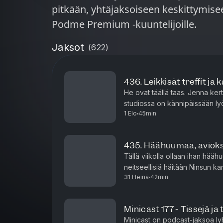
pitkään, yhtäjaksoiseen keskittymiseen. Minicastit ovat tarjoll
Podme Premium -kuuntelijoille.
Jaksot
(
622
)
436. Leikkisät treffit ja 
He ovat täällä taas. Jenna ker
studiossa on kännipäissään lyö
1 Elo
45min
miehen kanssa treffeille puisto
435. Häähuumaa, avioksi
Tällä viikolla ollaan ihan hää
neitseellisiä häitään Ninsun k
31 Heinä
42min
että näistä povataan tämän suv
Minicast 177 - Tissejä ja 
Minicast on podcast-jaksoa ly