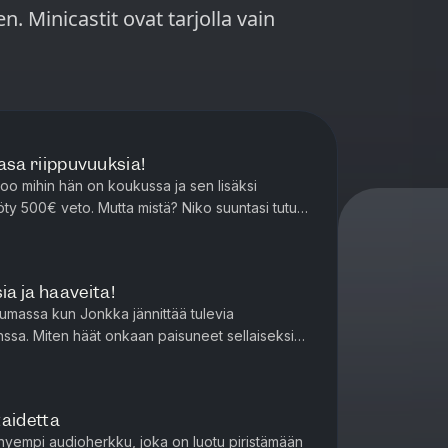
a vain
kasa riippuvuuksia!
too mihin hän on koukussa ja sen lisäksi
ty 500€ veto. Mutta mistä? Niko suuntasi tutun
on. Onko leikki-ikä k...
a ja haaveita!
huumassa kun Jonkka jännittää tulevia
anssa. Miten häät onkaan paisuneet sellaiseksi
en kuumimpia juhlia? Ni...
taidetta
hyempi audioherkku, joka on luotu piristämään