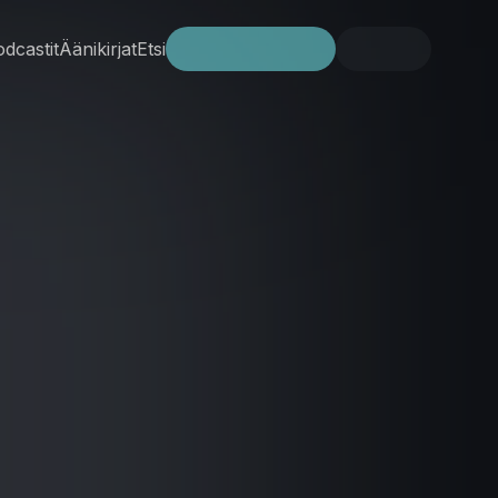
dcastit
Äänikirjat
Etsi
Kokeile ilmaiseksi
Kirjaudu