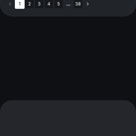
1
2
3
4
5
38
More pages