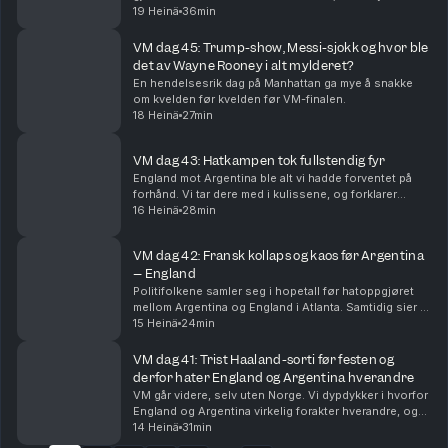
spennende finalen og VMs beste lag, øyeblikk og
19 Heinä
36min
snakkiser.
VM dag 45: Trump-show, Messi-sjokk og hvor ble
det av Wayne Rooney i alt mylderet?
En hendelsesrik dag på Manhattan ga mye å snakke
om kvelden før kvelden før VM-finalen.
18 Heinä
27min
VM dag 43: Hatkampen tok fullstendig fyr
England mot Argentina ble alt vi hadde forventet på
forhånd. Vi tar dere med i kulissene, og forklarer
hvorfor Lionel Messi og Argentina er finaleklare.
16 Heinä
28min
VM dag 42: Fransk kollaps og kaos før Argentina
– England
Politifolkene samler seg i hopetall før hatoppgjøret
mellom Argentina og England i Atlanta. Samtidig sier vi
farvel til Frankrike, og erkjenner at Spania har lurt oss
15 Heinä
24min
litt.
VM dag 41: Trist Haaland-sorti før festen og
derfor hater England og Argentina hverandre
VM går videre, selv uten Norge. Vi dypdykker i hvorfor
England og Argentina virkelig forakter hverandre, og
føltes det ikke som at den største stjernen manglet på
14 Heinä
31min
Slottsplassen?