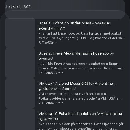
Jaksot
(
302
)
Spesial: Infantino under press - hva skjer
egentlig i FIFA?
Fifa har hatt krisemøte, og Uefa har truet med boikott
av VM. Hva skjer egentlig i Fifa - og hvorfor er det så
steile fronter?
6 Elo
53min
Spesial: Freyr Alexanderssons Rosenborg-
prosjekt
1. juni ble Freyr Alexandersson sparket som Brann-
trener. 16 dager senere var han på plass i Rosenborg. I
denne episoden snakker Alexandersson om hvordan
24 Heinä
32min
han endte i Rosenborg, hvordan han vil endre R...
VM dag 47: Lionel Messi gråt for Argentina –
gratulerer til Spania!
VM er over, og finalen ga mye å snakke om.
Fotballpoddens aller siste episode fra VM i USA er
herved servert. Tusen takk for følget!
20 Heinä
35min
VM dag 46: Folkefest i finalebyen, VMs beste lag
og øyeblikk
Kvelden før kvelden på Manhattan: Fotballpodden går
gjennom den absurde bronsefinalen, den uhyre