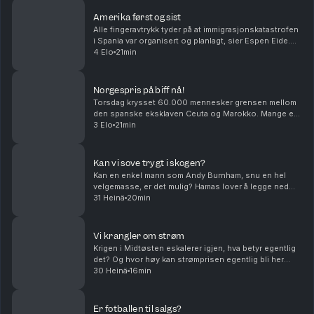
Amerika først og sist
Alle fingeravtrykk tyder på at immigrasjonskatastrofen
i Spania var organisert og planlagt, sier Espen Eide.
Bør det innføre et tak for samlede velferdsytelser er
4 Elo
21min
debatten etter et regnestykke til NAV...
Norgespris på biff nå!
Torsdag krysset 60.000 mennesker grensen mellom
den spanske eksklaven Ceuta og Marokko. Mange er
drept og alle skylder på hverandre i sakens anledning,
3 Elo
21min
og må det innføres norgespris på biff i dette la...
Kan vi sove trygt i skogen?
Kan en enkel mann som Andy Burnham, snu en hel
velgemasse, er det mulig? Hamas lover å legge ned
våpenet, er det et gjennombrudd eller er det ren
31 Heinä
20min
ønsketetenkning. Og har menn et spesielt ansvar når
de...
Vi krangler om strøm
Krigen i Midtøsten eskalerer igjen, hva betyr egentlig
det? Og hvor høy kan strømprisen egentlig bli her
hjemme? Med Hanne Skartveit, Ayesha Wolasmal og
30 Heinä
16min
Roar Valderhaug. Produsent Sara Gustavsen. Ansv...
Er fotballen til salgs?