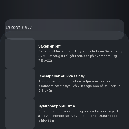
Jaksot
(
1837
)
Saken er biff!
Det er problemer utad i Høyre, Ine Eriksen Søreide og
Sylvi Listhaug (Frp) går i strupen på hverandre. Og
Rødt går inn i debatten om prisen på indrefilet, slik er
7 Elo
22min
det i verdens rikeste land. Med Ander...
Dieselprisen er ikke så høy
Arbeiderpartiet mener at dieselprisene ikke er
ekstraordinært høye. Må vi belage oss på at Hormuz-
stredet blir liggende bak betalingsmur i uoverskuelig
6 Elo
17min
fremtid? Antall sivile Ukrainere som blir drept ...
Nyklippet populisme
Dieselprisene flyr i været og presset øker i Høyre for
å kreve forlengelse av avgiftskuttene. Quislingdebatt i
Sverige, den norske landssvikeren er aktualisert i
5 Elo
23min
landet som holdt seg nøytral under and...