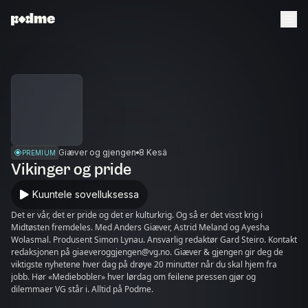
Giæver og gjengen
8 Kesä
PREMIUM
Vikinger og pride
Kuuntele sovelluksessa
Det er vår, det er pride og det er kulturkrig. Og så er det visst krig i
Midtøsten fremdeles. Med Anders Giæver, Astrid Meland og Ayesha
Wolasmal. Produsent Simon Lynau. Ansvarlig redaktør Gard Steiro. Kontakt
redaksjonen på giaeveroggjengen@vg.no. Giæver & gjengen gir deg de
viktigste nyhetene hver dag på drøye 20 minutter når du skal hjem fra
jobb. Hør «Mediebobler» hver lørdag om feilene pressen gjør og
dilemmaer VG står i. Alltid på Podme.