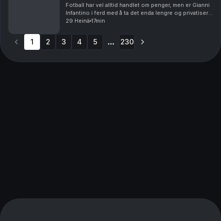
Fotball har vel alltid handlet om penger, men er Gianni
Infantino i ferd med å ta det enda lengre og privatisere
fotball-VM. Og hvem skal lede an i debatten om
29 Heinä
17min
fordommer mot homofile i muslimske miljø...
1
2
3
4
5
230
More pages