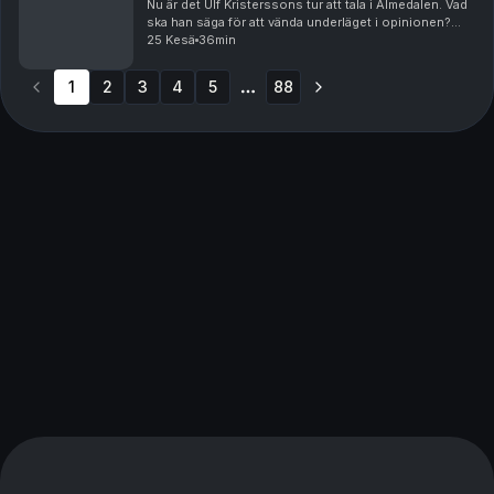
Nu är det Ulf Kristerssons tur att tala i Almedalen. Vad
ska han säga för att vända underläget i opinionen?
Och vad pratas det mer om i Visby? Börjar vänstern bli
25 Kesä
36min
segerviss? Andreas Ericson diskuterar...
1
2
3
4
5
88
More pages