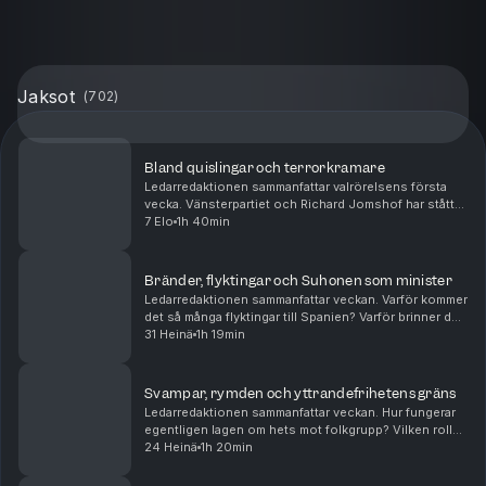
Jaksot
(
702
)
Bland quislingar och terrorkramare
Ledarredaktionen sammanfattar valrörelsens första
vecka. Vänsterpartiet och Richard Jomshof har stått
för de stora snackisarna hittills. Men får det plats
7 Elo
1h 40min
någon sakpolitik? Tove Lifvendahl, Mattias Sv...
Bränder, flyktingar och Suhonen som minister
Ledarredaktionen sammanfattar veckan. Varför kommer
det så många flyktingar till Spanien? Varför brinner det
så mycket runtom i Europa? Och bör Daniel Suhonen
31 Heinä
1h 19min
få chansen som minister? Mattias Svensson...
Svampar, rymden och yttrandefrihetens gräns
Ledarredaktionen sammanfattar veckan. Hur fungerar
egentligen lagen om hets mot folkgrupp? Vilken roll
kan psykedelika spela i den palliativa vården? Och vad
24 Heinä
1h 20min
handlar den nya rymdkapplöpningen om? Matt...