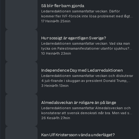
Så blir fler barn gjorda
Ledarredaktionen sammanfattar veckan. Därför
kommer fler IVF-försök inte lösa problemet med lågt
barnafödande. Så förringar Palestinarörelsen
17 Heinä
1h 25min
Förintelsen. Och det kan Sverige lära av Tyskland.
Peter W...
Hur sossigt är egentligen Sverige?
Ledarredaktionen sammanfattar veckan. Vad ska man
tycka om Palestinamanifestationer utanför sjukhus?
Råder det verkligen vattenbrist? Och hur ska Sverige
10 Heinä
1h 23min
bli mer borgerligt? Tove Lifvendahl, Peter We...
Independence Day med Ledarredaktionen
Ledarredaktionen sammanfattar veckan och diskuterar
4 juli-firande i skuggan av president Donald Trump,
samtyckeslagens oväntade konsekvenser samt vikten
3 Heinä
1h 13min
av att inte riva fel staket. Tove Lifvendahl, ...
Almedalsveckan är roligare än på länge
Ledarredaktionen sammanfattar Almedalsveckan och
konstaterar att svensk demokrati mår bra. Men vad sa
partiledarna i sina tal? Och hur gick snacket inför valet
26 Kesä
1h 27min
i höst? Tove Lifvendahl, Paulina Neuding...
Kan Ulf Kristersson vända underläget?