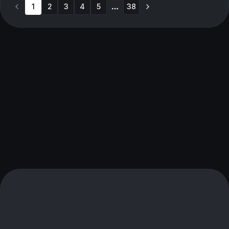
1
2
3
4
5
38
More pages