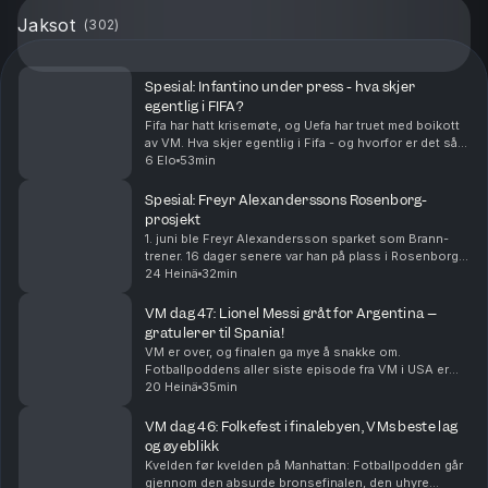
Jaksot
(
302
)
Spesial: Infantino under press - hva skjer
egentlig i FIFA?
Fifa har hatt krisemøte, og Uefa har truet med boikott
av VM. Hva skjer egentlig i Fifa - og hvorfor er det så
steile fronter?
6 Elo
53min
Spesial: Freyr Alexanderssons Rosenborg-
prosjekt
1. juni ble Freyr Alexandersson sparket som Brann-
trener. 16 dager senere var han på plass i Rosenborg. I
denne episoden snakker Alexandersson om hvordan
24 Heinä
32min
han endte i Rosenborg, hvordan han vil endre R...
VM dag 47: Lionel Messi gråt for Argentina –
gratulerer til Spania!
VM er over, og finalen ga mye å snakke om.
Fotballpoddens aller siste episode fra VM i USA er
herved servert. Tusen takk for følget!
20 Heinä
35min
VM dag 46: Folkefest i finalebyen, VMs beste lag
og øyeblikk
Kvelden før kvelden på Manhattan: Fotballpodden går
gjennom den absurde bronsefinalen, den uhyre