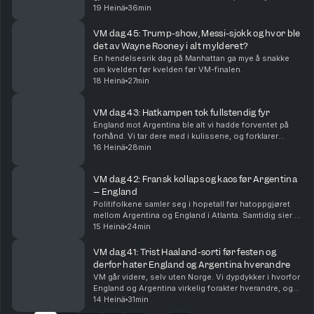
spennende finalen og VMs beste lag, øyeblikk og
19 Heinä
36min
snakkiser.
VM dag 45: Trump-show, Messi-sjokk og hvor ble
det av Wayne Rooney i alt mylderet?
En hendelsesrik dag på Manhattan ga mye å snakke
om kvelden før kvelden før VM-finalen.
18 Heinä
27min
VM dag 43: Hatkampen tok fullstendig fyr
England mot Argentina ble alt vi hadde forventet på
forhånd. Vi tar dere med i kulissene, og forklarer
hvorfor Lionel Messi og Argentina er finaleklare.
16 Heinä
28min
VM dag 42: Fransk kollaps og kaos før Argentina
– England
Politifolkene samler seg i hopetall før hatoppgjøret
mellom Argentina og England i Atlanta. Samtidig sier vi
farvel til Frankrike, og erkjenner at Spania har lurt oss
15 Heinä
24min
litt.
VM dag 41: Trist Haaland-sorti før festen og
derfor hater England og Argentina hverandre
VM går videre, selv uten Norge. Vi dypdykker i hvorfor
England og Argentina virkelig forakter hverandre, og
føltes det ikke som at den største stjernen manglet på
14 Heinä
31min
Slottsplassen?