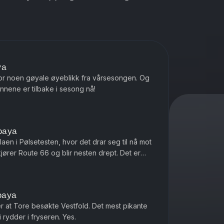
ya
r for noen gøyale øyeblikk fra vårsesongen. Og
nnene er tilbake i sesong nå!
paya
laen i Pølsetesten, hvor det drar seg til nå mot
jører Route 66 og blir nesten drept. Det er
paya
 at Tore besøkte Vestfold. Det mest pikante
rydder i fryseren. Yes.