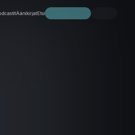
dcastit
Äänikirjat
Etsi
Kokeile ilmaiseksi
Kirjaudu