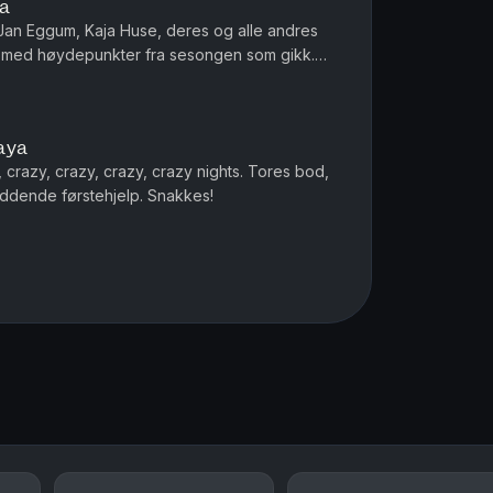
ya
an Eggum, Kaja Huse, deres og alle andres
l med høydepunkter fra sesongen som gikk.
demus Tandrevold dukker opp. HEI!
aya
 crazy, crazy, crazy, crazy nights. Tores bod,
ddende førstehjelp. Snakkes!