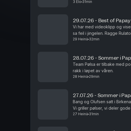
3 Elo
31min
29.07.26 - Best of Papa
Vi har med videoklipp og viser
sa feil i jingelen. Ragge Rulat
29 Heinä
32min
bekostnings-humor. Som vanlig.
28.07.26 - Sommer i Pa
Team Pølsa er tilbake med po
rakk i løpet av våren.
28 Heinä
29min
27.07.26 - Sommer i Pa
Bang og Olufsen satt i Birkena
Vi griller pølser, vi deler g
27 Heinä
31min
Det er fint.