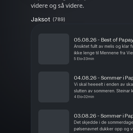
videre og så videre.
Jaksot
(
789
)
05.08.26 - Best of Papa
Ansiktet fullt av melis og kla
ikke lenge til Mennene fra Vie
5 Elo
33min
04.08.26 - Sommer i Pa
Vi skal heeeelt i enden av ska
slutten av sommeren. Steinar k
4 Elo
32min
sommerminne det!
03.08.26 - Sommer i Pa
Det skjedde i de sommerdager
pølsenavnet dukker opp og vi 