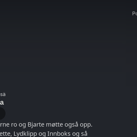
Po
esä
ya
erne ro og Bjarte møtte også opp.
tte, Lydklipp og Innboks og så