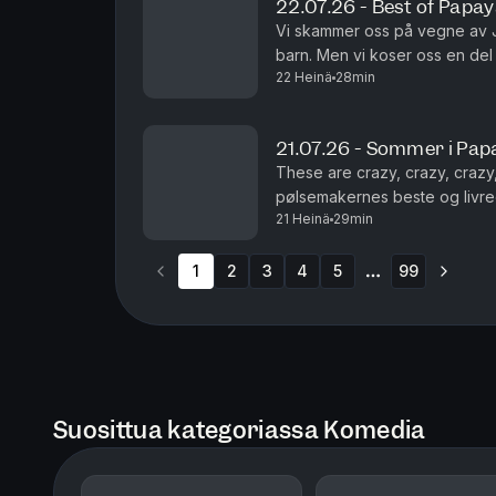
22.07.26 - Best of Papa
Vi skammer oss på vegne av J
barn. Men vi koser oss en de
22 Heinä
28min
Legendene Ole Soo og Shaka
21.07.26 - Sommer i Pap
These are crazy, crazy, crazy,
pølsemakernes beste og livre
21 Heinä
29min
1
2
3
4
5
99
More pages
Suosittua kategoriassa Komedia