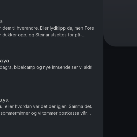
ya
 dem til hverandre. Eller lydklipp da, men Tore
or dukker opp, og Steinar utsettes for på-
 Dette en en liten ...
paya
dagra, bibelcamp og nye innsendelser vi aldri
paya
u, eller hvordan var det der igjen. Samma det.
ode sommerminner og vi tømmer postkassa vår.