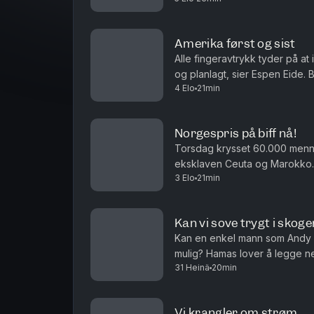
Amerika først og sist
Alle fingeravtrykk tyder på at
og planlagt, sier Espen Eide. 
4 Elo
21min
velferdsytelser er debatten ett
Norgespris på biff nå!
Torsdag krysset 60.000 men
eksklaven Ceuta og Marokko. 
3 Elo
21min
i sakens anledning, og må det i
Kan vi sove trygt i skoge
Kan en enkel mann som Andy 
mulig? Hamas lover å legge n
31 Heinä
20min
det ren ønsketetenkning. Og ha
Vi krangler om strøm