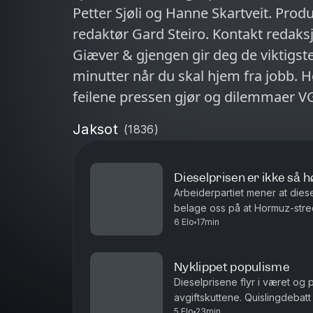
Petter Sjøli og Hanne Skartveit. Pro
redaktør Gard Steiro. Kontakt redak
Giæver & gjengen gir deg de viktigst
minutter når du skal hjem fra jobb.
feilene pressen gjør og dilemmaer VG 
Jaksot
(
1836
)
Dieselprisen er ikke så h
Arbeiderpartiet mener at dies
belage oss på at Hormuz-stred
6 Elo
17min
uoverskuelig fremtid? Antall siv
Nyklippet populisme
Dieselprisene flyr i været og 
avgiftskuttene. Quislingdebatt
5 Elo
23min
aktualisert i landet som holdt 