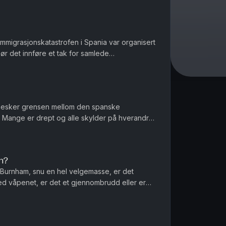
 immigrasjonskatastrofen i Spania var organisert
Bør det innføre et tak for samlede
er et regnestykke til NAV...
nesker grensen mellom den spanske
Mange er drept og alle skylder på hverandre
nnføres norgespris på biff i dette la...
n?
Burnham, snu en hel velgemasse, er det
ed våpenet, er det et gjennombrudd eller er
r menn et spesielt ansvar når de...