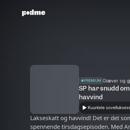
Giæver og g
PREMIUM
SP har snudd om
havvind
Kuuntele sovellukses
Lakseskatt og havvind! Det er det s
spennende tirsdagsepisoden. Med An