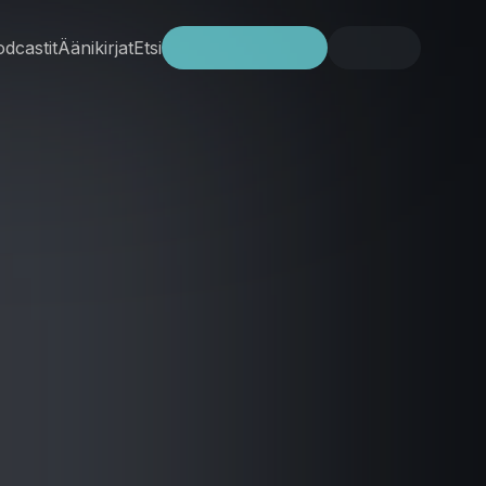
dcastit
Äänikirjat
Etsi
Kokeile ilmaiseksi
Kirjaudu