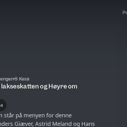
Po
jengen
9 Kesä
 lakseskatten og Høyre om
sa
om står på menyen for denne
ders Giæver, Astrid Meland og Hans