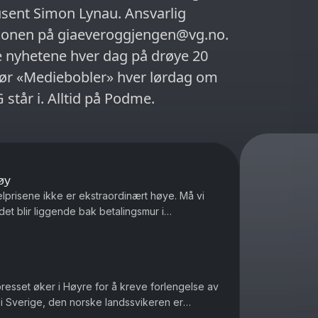
dusent Simon Lynau. Ansvarlig
sjonen på giaeveroggjengen@vg.no.
e nyhetene hver dag på drøye 20
 Hør «Mediebobler» hver lørdag om
står i. Alltid på Podme.
øy
elprisene ikke er ekstraordinært høye. Må vi
et blir liggende bak betalingsmur i
ile Ukrainere som blir drept ...
presset øker i Høyre for å kreve forlengelse av
 i Sverige, den norske landssvikeren er
seg nøytral under and...