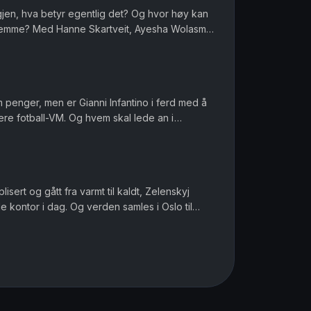
igjen, hva betyr egentlig det? Og hvor høy kan
 hjemme? Med Hanne Skartveit, Ayesha Wolasmal
 Sara Gustavsen. Ansv...
om penger, men er Gianni Infantino i ferd med å
ere fotball-VM. Og hvem skal lede an i
ofile i muslimske miljø...
sert og gått fra varmt til kaldt, Zelenskyj
 kontor i dag. Og verden samles i Oslo til
, men det er Norway C...