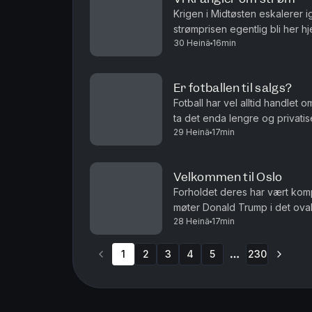
Krigen i Midtøsten eskalerer 
strømprisen egentlig bli her
30 Heinä
16min
og Roar Valderhaug. Produsent
Er fotballen til salgs?
Fotball har vel alltid handlet 
ta det enda lengre og privatis
29 Heinä
17min
debatten om fordommer mot hom
Velkommen til Oslo
Forholdet deres har vært kompli
møter Donald Trump i det ovale
28 Heinä
17min
fotball. Det er ikke fotball VM
1
2
3
4
5
230
More pages