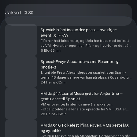
Jaksot
(
302
)
Spesial: Infantino under press - hva skjer
egentlig i FIFA?
Fifa har hatt krisemøte, og Uefa har truet med boikott
av VM. Hva skjer egentlig i Fifa - og hvorfor er det så
steile fronter?
6 Elo
53min
Spesial: Freyr Alexanderssons Rosenborg-
prosjekt
1. juni ble Freyr Alexandersson sparket som Brann-
trener. 16 dager senere var han på plass i Rosenborg. I
denne episoden snakker Alexandersson om hvordan
24 Heinä
32min
han endte i Rosenborg, hvordan han vil endre R...
VM dag 47: Lionel Messi gråt for Argentina –
gratulerer til Spania!
VM er over, og finalen ga mye å snakke om.
Fotballpoddens aller siste episode fra VM i USA er
herved servert. Tusen takk for følget!
20 Heinä
35min
VM dag 46: Folkefest i finalebyen, VMs beste lag
og øyeblikk
Kvelden før kvelden på Manhattan: Fotballpodden går