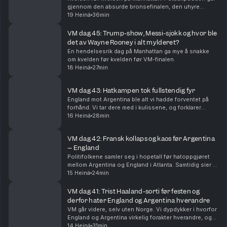
gjennom den absurde bronsefinalen, den uhyre
spennende finalen og VMs beste lag, øyeblikk og
19 Heinä
36min
snakkiser.
VM dag 45: Trump-show, Messi-sjokk og hvor ble
det av Wayne Rooney i alt mylderet?
En hendelsesrik dag på Manhattan ga mye å snakke
om kvelden før kvelden før VM-finalen.
18 Heinä
27min
VM dag 43: Hatkampen tok fullstendig fyr
England mot Argentina ble alt vi hadde forventet på
forhånd. Vi tar dere med i kulissene, og forklarer
hvorfor Lionel Messi og Argentina er finaleklare.
16 Heinä
28min
VM dag 42: Fransk kollaps og kaos før Argentina
– England
Politifolkene samler seg i hopetall før hatoppgjøret
mellom Argentina og England i Atlanta. Samtidig sier vi
farvel til Frankrike, og erkjenner at Spania har lurt oss
15 Heinä
24min
litt.
VM dag 41: Trist Haaland-sorti før festen og
derfor hater England og Argentina hverandre
VM går videre, selv uten Norge. Vi dypdykker i hvorfor
England og Argentina virkelig forakter hverandre, og
føltes det ikke som at den største stjernen manglet på
14 Heinä
31min