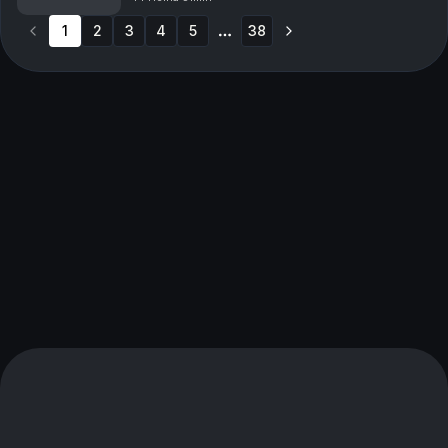
Slottsplassen?
1
2
3
4
5
38
More pages