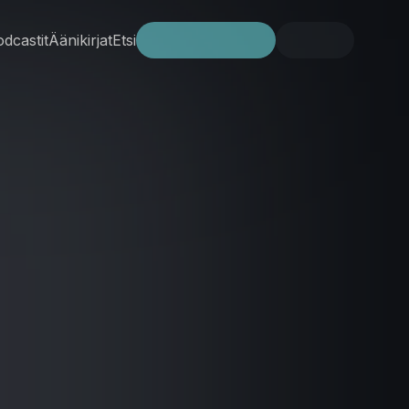
dcastit
Äänikirjat
Etsi
Kokeile ilmaiseksi
Kirjaudu