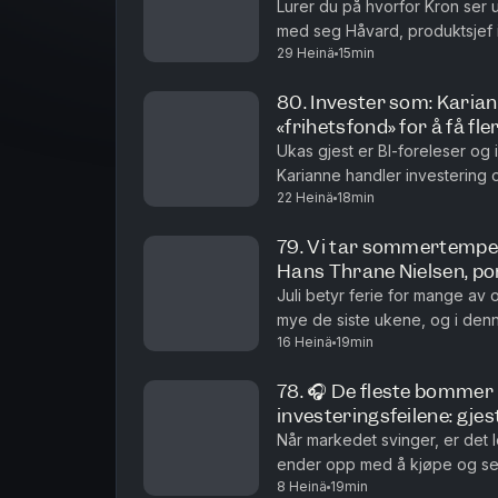
Lurer du på hvorfor Kron ser 
#aksjer #fond #investering #spacex
med seg Håvard, produktsjef i
29 Heinä
15min
appen, hva som er nytt og hvilk
Husk at dette er generelle råd. Hva 
80. Invester som: Karian
din personlige situasjon. Investeringer
«frihetsfond» for å få fl
Ukas gjest er BI-foreleser og
avkastning er ingen garanti for fremt
Karianne handler investering
variere og påvirkes av markedsendring
22 Heinä
18min
som et verktøy for å skape fle
investeringsrisiko og kostnader. Du 
79. Vi tar sommertempen 
Vi anbefaler at du leser fondets pro
Hans Thrane Nielsen, por
storebrand.no. Du kan også kontakte 
Juli betyr ferie for mange av 
mye de siste ukene, og i den
16 Heinä
19min
viktigste.🎧 Gjesten i podcast
Hosted on Acast. See
acast.com/pr
78. 🎧 De fleste bommer 
investeringsfeilene: gje
Når markedet svinger, er det let
ender opp med å kjøpe og selg
8 Heinä
19min
klar over det. I denne episode