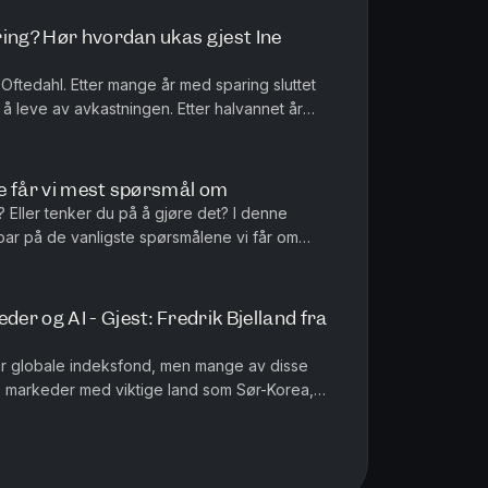
ring? Hør hvordan ukas gjest Ine
Oftedahl. Etter mange år med sparing sluttet
r å leve av avkastningen. Etter halvannet år
jobbe igjen. For I...
tte får vi mest spørsmål om
e? Eller tenker du på å gjøre det? I denne
ar på de vanligste spørsmålene vi får om
g:✅ Konkrete eksempler på hva ...
r og AI - Gjest: Fredrik Bjelland fra
har globale indeksfond, men mange av disse
 markeder med viktige land som Sør-Korea,
om spiller en stadig større ...