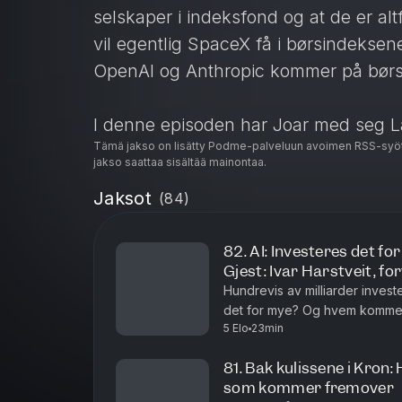
selskaper i indeksfond og at de er alt
vil egentlig SpaceX få i børsindeksen
OpenAI og Anthropic kommer på bør
I denne episoden har Joar med seg L
Tämä jakso on lisätty Podme-palveluun avoimen RSS-syöt
porteføljeforvalter i Storebrand, for
jakso saattaa sisältää mainontaa.
for deg som investerer i indeksfond.
Jaksot
(
84
)
I denne episoden får du høre mer om
82. AI: Investeres det f
Gjest: Ivar Harstveit, fo
- Hvor stor plass SpaceX kan få i glo
Hundrevis av milliarder invest
- Hvorfor SpaceX kan få større betyd
det for mye? Og hvem kommer e
5 Elo
23min
episoden har Joar med seg Ivar 
- Hva «free float» betyr – og hvorfor d
- Om indeksfond må kjøpe nye aksjer n
81. Bak kulissene i Kron
som kommer fremover