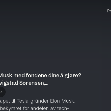
Po
 Musk med fondene dine å gjøre?
vigstad Sørensen,
er i Storebrand
sa
kapet til Tesla-gründer Elon Musk,
r bekymret for andelen av tech-