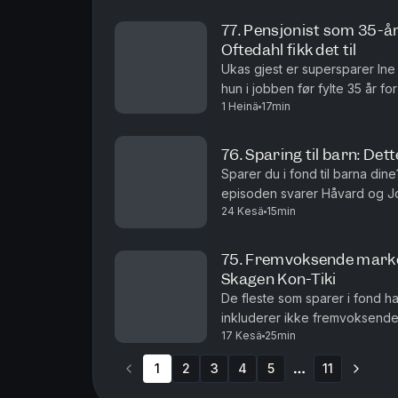
77. Pensjonist som 35-å
Oftedahl fikk det til
Ukas gjest er supersparer Ine 
hun i jobben før fylte 35 år fo
1 Heinä
17min
valgte hun likevel å begynne å 
76. Sparing til barn: De
Sparer du i fond til barna din
episoden svarer Håvard og Jo
24 Kesä
15min
barnesparing.Episoden gir de
75. Fremvoksende markede
Skagen Kon-Tiki
De fleste som sparer i fond 
inkluderer ikke fremvoksende
17 Kesä
25min
Kina og Taiwan. Dette er land s
1
2
3
4
5
11
More pages