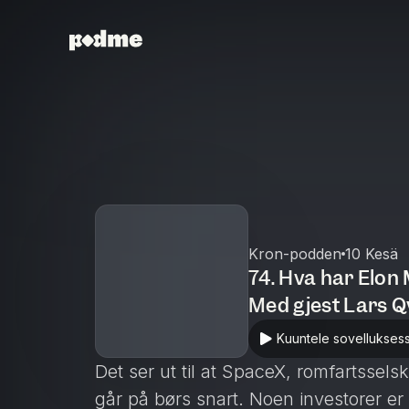
Kron-podden
10 Kesä
74. Hva har Elon
Med gjest Lars Q
porteføljeforvalt
Kuuntele sovellukses
Det ser ut til at SpaceX, romfartssels
går på børs snart. Noen investorer e