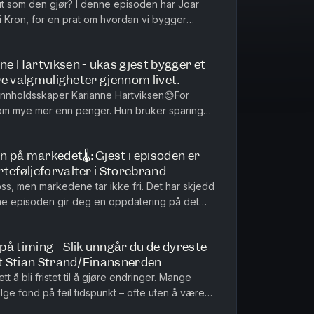
ut som den gjør? I denne episoden har Joar
 Kron, for en prat om hvordan vi bygger
e ting du kan glede deg til ...
som passer best for deg, avhenger av
ne Hartviksen - ukas gjest bygger et
 i fond innebærer risiko. Historisk
ere valgmuligheter gjennom livet.
 innholdsskaper Karianne Hartviksen😊For
idig avkastning. Avkastningen kan
 om mye mer enn penger. Hun bruker sparing
er, forvalters valg,
re valgmuligheter – enten drø...
kan også oppleve negativ avkastning.
på markedet🌡️: Gjest i episoden er
spekt og nøkkelinformasjon på
teføljeforvalter i Storebrand
vårt kundeservice for veiledning.
oss, men markedene tar ikke fri. Det har skjedd
ne episoden gir deg en oppdatering på det
en er Hans Thrane Niel...
ivacy
for more information.
på timing - Slik unngår du de dyreste
st Stian Strand/Finansnerden
t å bli fristet til å gjøre endringer. Mange
e fond på feil tidspunkt – ofte uten å være
n har Joar besøk av ...