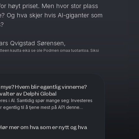
for høyt priset. Men hvor stor plass
e? Og hva skjer hvis AI-giganter som
s?
ars Qvigstad Sørensen,
teen kautta eikä se ole Podmen omaa tuotantoa. Siksi
 å se nærmere på hva dette kan bety
:
or mye? Hvem blir egentlig vinnerne?
rvalter av Delphi Global
bale indeksfond
eres i AI. Samtidig spør mange seg: Investeres
ning i teknologiindekser som Nasdaq
gentlig til å tjene mest på AI?I denne
Harstveit, forvalter av ...
et er viktig
år hypen er på sitt største
: Hør mer om hva som er nytt og hva