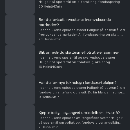
Hallgeir på spørsmål om bilforsikring, fondssparing og
familieøkonomi. Du får blant annet høre om: Hvordan
30 Heinä
17min
unge sjåfører kan få billigere bilforsikring – ...
Bør du fortsatt investere i fremvoksende
markeder?
I denne ukens episode svarer Hallgeir på spørsmål om
fremvoksende markeder, AI, fondssparing og skatt. Du
får blant annet høre om: • Hvorfor fremvoksende
23 Heinä
9min
markeder fortsatt kan være en viktig del av en...
Slik unngår du skattesmell på utleie i sommer
I denne ukens spørsmål og svar-episode svarer
Hallgeir på spørsmål om fondsvalg, aksjer og
skatteregler for utleie. Du får blant annet høre om: •
16 Heinä
10min
Hvorfor flerfaktorfond har hengt etter vanlige
indeksf...
Har du for mye teknologi i fondsporteføljen?
I denne ukens episode svarer Hallgeir på spørsmål om
fondsvalg, rentefond og skatt. Du får blant annet høre
om: • Hvordan du kan redusere teknologivekten i
9 Heinä
8min
porteføljen når du allerede sparer i globale...
Kjøpte bolig – og angret umiddelbart. Hva nå?
I denne ukens episode av Pengerådet svarer Hallgeir
på spørsmål om boligkjøp, fondsvalg og langsiktig
sparing. Du får blant annet høre om: • Hva du bør gjøre
2 Heinä
7min