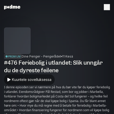
Dine Penger - Pengerådet
11 Kesä
PREMIUM
#476 Feriebolig i utlandet: Slik unngår
du de dyreste feilene
Kuuntele sovelluksessa
I denne episoden ser vi nærmere på hva du bør vite før du kjøper feriebolig
i utlandet. Eiendomsrådgiver Pål Restad, som bor og jobber i Marbella,
forklarer hvordan boligmarkedet på Costa del Sol fungerer – og hvilke feil
nordmenn oftest gjør når de skal kjøpe bolig i Spania. Du får blant annet
høre om: • Hvor mye du må regne med å betale for feriebolig i Marbella-
området • Hvordan finansiering fungerer for nordmenn som vil kjøpe bolig