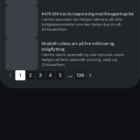
dersom du kjøper bolig og raskt innser at ...
#478 Slik kan du kjøpe bolig med lite egenkapital
I denne episoden ser Hallgeir nærmere på ulike
boligkjøpsmodeller som kan hjelpe deg inn på
boligmarkedet selv om egenkapitalen er liten – eller
25 Kesä
39min
mangler helt. Du får blant annet høre om: • Hvordan
del...
Skattefri utleie, arv på fire millioner og
boligflytting
I denne ukens spørsmål og svar-episode svarer
Hallgeir på flere spørsmål om bolig, skatt og
investeringer. Du får blant annet høre om: • Når utleie
23 Kesä
11min
av den andre delen av en tomannsbolig kan bli
1
2
3
skatte...
4
5
136
More pages