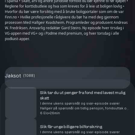
i Spania • Skatt, arv og andre juridiske forhold du bør kjenne til før kjøpet •
Reglene for korttidsutleie og hva som kreves for å leie ut boligen lovlig •
Hvorfor du bør være forsiktig med å bruke boligportaler som om de var
Finn.no • Hvilke profesjonelle rådgivere du bør ha med deg gjennom
prosessen Med Hallgeir Kvadsheim. Programleder og produsent Andreas
W. Fredriksen. Ansvarlig redaktør Gard Steiro. Ny episode hver tirsdag i
VG-appen med VG+ og i Podme med premium, og hver torsdag i alle
podkast-apper.
Jaksot
(
1088
)
Slik tar du ut penger fra fond med lavest mulig
skatt
I denne ukens spørsmål og svar-episode svarer
Hallgeir på spørsmål om tidlig pensjon, fondsuttak og
langsiktig sparing. Du får blant annet høre om: Hvor
6 Elo
26min
mye du kan ta ut fra en stor fondsportefølje hv...
Slik får unge billigere bilforsikring
I denne ukens spørsmål og svar-episode svarer