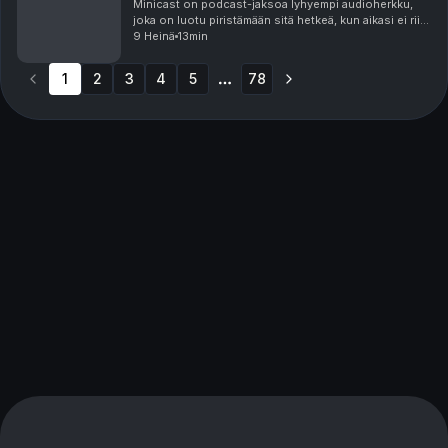
Minicast on podcast-jaksoa lyhyempi audioherkku,
joka on luotu piristämään sitä hetkeä, kun aikasi ei riitä
pitkään, yhtäjaksoiseen keskittymiseen. Minicastit
9 Heinä
13min
ovat tarjolla vain Podme Premium -kuunt...
1
2
3
4
5
78
More pages