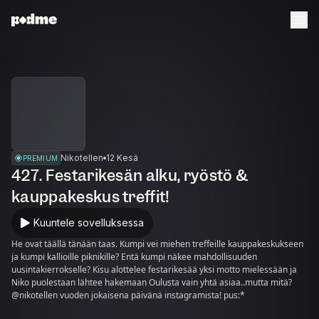
Nikotellen
12 Kesä
PREMIUM
427. Festarikesän alku, ryöstö &
kauppakeskus treffit!
Kuuntele sovelluksessa
He ovat täällä tänään taas. Kumpi vei miehen treffeille kauppakeskukseen
ja kumpi kallioille piknikille? Entä kumpi näkee mahdollisuuden
uusintakierrokselle? Kisu alottelee festarikesää yksi motto mielessään ja
Niko puolestaan lähtee hakemaan Oulusta vain yhtä asiaa..mutta mitä?
@nikotellen vuoden jokaisena päivänä instagramista! pus:*