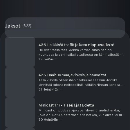
Jaksot
(
622
)
436. Leikkisät treffit ja kasa riippuvuuksia!
He ovat täällä taas. Jenna kertoo mihin hän on
koukussa ja sen lisäksi studiossa on kännipäissään
lyöty 500€ veto. Mutta mistä? Niko suuntasi tutun
1 Elo
45min
miehen kanssa treffeille puistoon. Onko leikki-ikä k...
435. Häähuumaa, avioksia ja haaveita!
Tällä viikolla ollaan ihan häähuumassa kun Jonkka
jännittää tulevia neitseellisiä häitään Ninsun kanssa.
Miten häät onkaan paisuneet sellaiseksi että näistä
31 Heinä
42min
povataan tämän suven kuumimpia juhlia? Ni...
Minicast 177 - Tissejä ja taidetta
Minicast on podcast-jaksoa lyhyempi audioherkku,
joka on luotu piristämään sitä hetkeä, kun aikasi ei riitä
pitkään, yhtäjaksoiseen keskittymiseen. Minicastit
30 Heinä
11min
ovat tarjolla vain Podme Premium -kuunt...