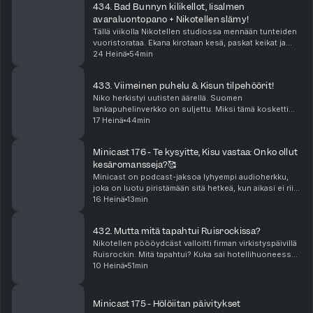
434. Bad Bunnyn kilikellot, Iisalmen
avaraluontopano + Nikotellen slämy!
Tällä viikolla Nikotellen studiossa mennään tunteiden
vuoristorataa. Ekana kirotaan kesä, paskat keikat ja
sitten Bad Bunnyn tiktokit vie mennessään! Katja on
24 Heinä
54min
on antautunut kiihkolle. Niko puolestaan ...
433. Viimeinen puhelu & Kisun tilpehöörit!
Niko herkistyi uutisten äärellä. Suomen
lankapuhelinverkko on suljettu. Miksi tämä kosketti
niin suuresti? Jenna nukkui elämänsä parhaat
17 Heinä
44min
päiväunet yllättävällä sohvalla. Miten Kisu ja hänen
tilpehööri...
Minicast 176 - Te kysyitte, Kisu vastaa: Onko ollut
kesäromansseja?🥰
Minicast on podcast-jaksoa lyhyempi audioherkku,
joka on luotu piristämään sitä hetkeä, kun aikasi ei riitä
pitkään, yhtäjaksoiseen keskittymiseen. Minicastit
16 Heinä
13min
ovat tarjolla vain Podme Premium -kuunt...
432. Mutta mitä tapahtui Ruisrockissa?
Nikotellen pöööydcäst valloitti firman virkistyspäivillä
Ruisrockin. Mitä tapahtui? Kuka sai hotellihuoneessa?
Kenen ilta meni vesibussin jonossa ja millaiset jatkot
10 Heinä
51min
oli? Vastaus tähän ja paljon muuhu...
Minicast 175 - Hölöiitan päivitykset