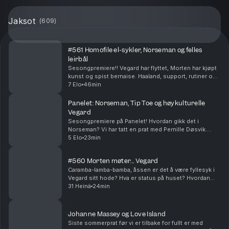
Jaksot
(
609
)
#561 Homofile el-sykler, Norseman og felles
leirbål
Sesongpremiere!! Vegard har flyttet, Morten har kjøpt
kunst og spist bernaise. Haaland, support, rutiner og
festival - et fullt sommerkjør er over. Få på noe suziki!!
7 Elo
46min
Produsert av Ingrid Alice Mortens...
Panelet: Norseman, Tip Toe og høykulturelle
Vegard
Sesongpremiere på Panelet! Hvordan gikk det i
Norseman? Vi har tatt en prat med Pernille Døsvik.
Morten har fått oppheng på ny serie og Vegard har
5 Elo
23min
hatt en meget høykulturell sommer (stikkord:
basseng,...
#560 Morten møter... Vegard
Caramba-lamba-bamba, åssen er det å være fyllesyk i
Vegard sitt hode? Hva er status på huset? Hvordan
skal Vegard lage egne juletradisjoner? Produsert av
31 Heinä
24min
Ingrid Alice Mortensen. P.S! Vi har sesongstar...
Johanne Massey og Love Island
Siste sommerprat før vi er tilbake for fullt er med