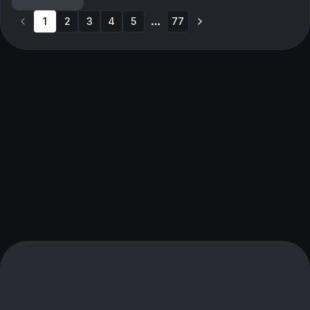
fingrene for et frieri i sommer… Produsert av Ingrid...
1
2
3
4
5
77
More pages