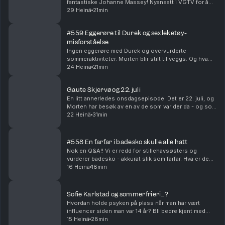
fantastiske Johanne Massey! Nyansatt i VGTV for å
løfte Love Island til nye høyder. Hvordan hadde
29 Heinä
21min
Morten og Johanne hatt det på ferie sammen? Og
hvi...
#559 Eggerøre til Durek og sexleketøy-
misforståelse
Ingen eggerøre med Durek og overvurderte
sommeraktiviteter. Morten blir stilt til veggs. Og hva
hvis Vegard egentlig bare har vært en hemmelig agent
24 Heinä
21min
for PST i alle disse årene? Produsert av Ingrid Ali...
Gaute Skjervø og 22. juli
En litt annerledes onsdagsepisode. Det er 22. juli, og
Morten har besøk av en av de som var der da - og som
fremdeles lever med trusler og bekymring. Hvordan
22 Heinä
31min
fikser man det, og hva gir håp midt oppi d...
#558 En farfar i badesko skulle alle hatt
Nok en Q&A!! Vi er redd for stillehavsøsters og
vurderer badesko - akkurat slik som farfar. Hva er den
pinligste meldingen vi har sendt feil? Og hvilke
16 Heinä
18min
kjendiser ville vi helst vært i familie med?? Pr...
Sofie Karlstad og sommerfrieri...?
Hvordan holde psyken på plass når man har vært
influencer siden man var 14 år? Bli bedre kjent med
Sofie Karlstad i denne sommerpraten! Vi krysser
15 Heinä
28min