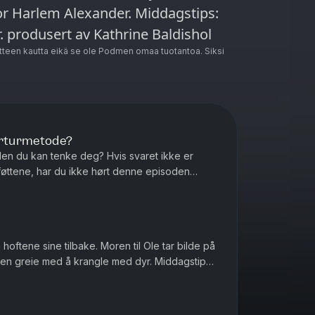
or Harlem Alexander. Middagstips:
Pannert torsk med ovnsbakte poteter. produsert av Kathrine Baldishol
teen kautta eikä se ole Podmen omaa tuotantoa. Siksi
orturmetode?
den du kan tenke deg? Hvis svaret ikke er
føttene, har du ikke hørt denne episoden
med gjær? Og hvor mange boksere t...
hoftene sine tilbake. Moren til Ole tar bilde på
reie med å krangle med dyr. Middagstips:
Lasagne, gjerne med hundre lag! produser...