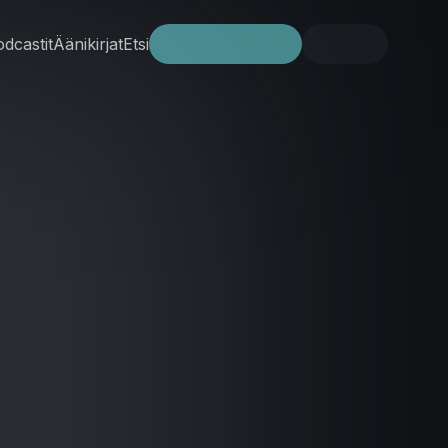
dcastit
Äänikirjat
Etsi
Kokeile ilmaiseksi
Kirjaudu