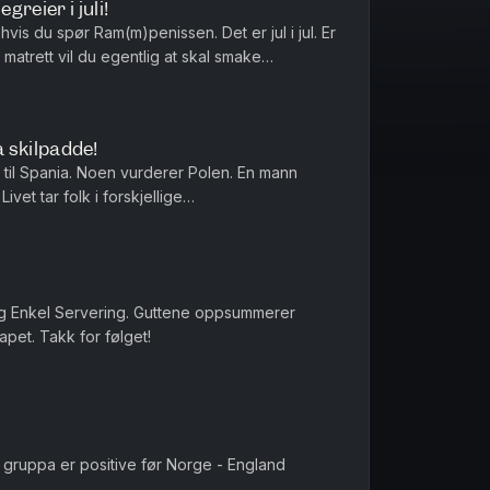
reier i juli!
vis du spør Ram(m)penissen. Det er jul i jul. Er
strofe bli den kjendi...
la skilpadde!
til Spania. Noen vurderer Polen. En mann
ivet tar folk i forskjellige
retninger.Middagstips: Shrimp on the barbie, mate! Produsert av Kat...
g Enkel Servering. Guttene oppsummerer
et. Takk for følget!
 gruppa er positive før Norge - England