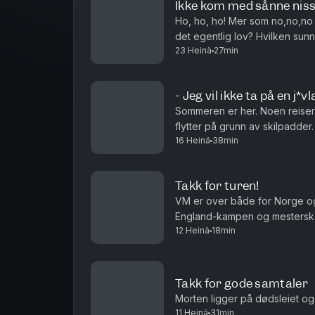
Ikke kom med sånne nisseg
Ho, ho, ho! Mer som no,no,no h
det egentlig lov? Hvilken sunn matrett vil du egentlig at skal smake
23 Heinä
27min
wienerbrød? Og kan Petter Kata
- Jeg vil ikke ta på en j*v
Sommeren er her. Noen reiser 
flytter på grunn av skilpadder. L
16 Heinä
38min
Takk for turen!
VM er over både for Norge o
England-kampen og mesterskap
12 Heinä
18min
Takk for gode samtaler
Morten ligger på dødsleiet og
11 Heinä
31min