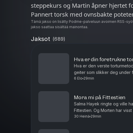
steppekurs og Martin åpner hjertet f
Tämä jakso on lisätty Podme-palveluun avoimen RSS-syöt
jakso saattaa sisältää mainontaa.
Jaksot
(
689
)
Hva er din foretrukne t
Hva er den verste torturmeto
geiter som slikker deg under 
6 Elo
29min
enda. Kan man bake cookies 
Mora mi på Fittestien
Salma Hayek ringte og ville ha 
Fittestien. Og Morten har visst en g
30 Heinä
29min