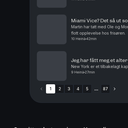
Miami Vice? Det så ut som
Martin har tatt med Ole og Mor
flott opplevelse hos frisøren.
10 Heinä
42min
Jeg har fått meg et alte
New York er et tilbakelagt kapi
9 Heinä
27min
1
2
3
4
5
87
More pages