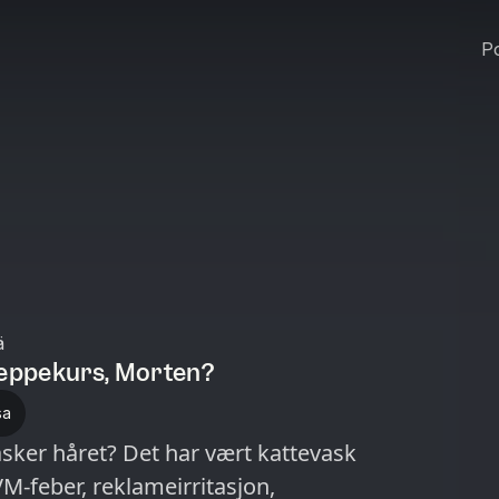
Po
ä
teppekurs, Morten?
sa
vasker håret? Det har vært kattevask
M-feber, reklameirritasjon,