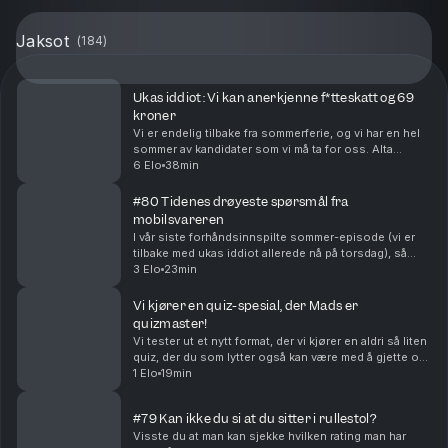
Jaksot
(
184
)
Ukas iddiot: Vi kan anerkjenne f*tteskatt og 69
kroner
Vi er endelig tilbake fra sommerferie, og vi har en hel
sommer av kandidater som vi må ta for oss. Alta
kommune har gitt bot til dugnad, og menn i skogen er
6 Elo
38min
kjempeskummelt. I tillegg får man nå tilbud...
#80 Tidenes drøyeste spørsmål fra
mobilsvareren
I vår siste forhåndsinnspilte sommer-episode (vi er
tilbake med ukas iddiot allerede nå på torsdag), så
skraper vi i bunnen av mobilsvareren vår. Vi skal innom
3 Elo
23min
alt fra ASMR, til det drøyeste spørsmåle...
Vi kjører en quiz-spesial, der Mads er
quizmaster!
Vi tester ut et nytt format, der vi kjører en aldri så liten
quiz, der du som lytter også kan være med å gjette og
1 Elo
19min
svare. Produsert av Ole Wold
#79 Kan ikke du si at du sitter i rullestol?
Visste du at man kan sjekke hvilken rating man har