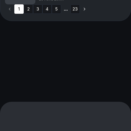
amputert og tatt med oss hjem. Vi snakker...
1
2
3
4
5
23
More pages