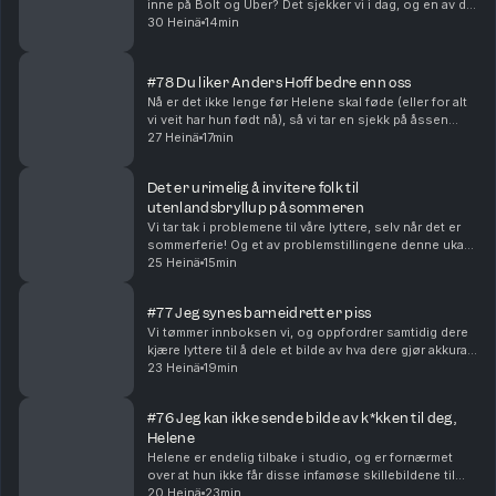
inne på Bolt og Uber? Det sjekker vi i dag, og en av de
har en overraskende lav score, sammenlignet med de
30 Heinä
14min
andre. Ellers nærmer ferien seg over for d...
#78 Du liker Anders Hoff bedre enn oss
Nå er det ikke lenge før Helene skal føde (eller for alt
vi veit har hun født nå), så vi tar en sjekk på åssen
dette skal foregå. Og er egentlig Helene mer glad i
27 Heinä
17min
Anders Hoff, enn gutta i studio? Pro...
Det er urimelig å invitere folk til
utenlandsbryllup på sommeren
Vi tar tak i problemene til våre lyttere, selv når det er
sommerferie! Og et av problemstillingene denne uka
er jo hvorvidt det er urimelig å invitere noen til et
25 Heinä
15min
utenlandsbryllup, når det er sommer. ...
#77 Jeg synes barneidrett er piss
Vi tømmer innboksen vi, og oppfordrer samtidig dere
kjære lyttere til å dele et bilde av hva dere gjør akkurat
nå, når dere hører på episoden. Vi prøver å finne ut av
23 Heinä
19min
hvem av oss som er det beste forb...
#76 Jeg kan ikke sende bilde av k*kken til deg,
Helene
Helene er endelig tilbake i studio, og er fornærmet
over at hun ikke får disse infamøse skillebildene til
Mads. Vi tømmer innboksen, og finner ut hva vi ville
20 Heinä
23min