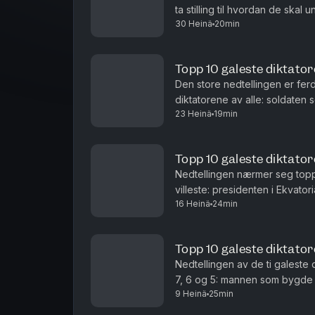
ta stilling til hvordan de skal u
30 Heinä
20min
men hvor gjør egentlig diktato
Topp 10 galeste diktatore
Den store nedtellingen er ferdi
diktatorene av alle: soldaten 
23 Heinä
19min
jordens dyr», erklærte seg so
Topp 10 galeste diktator
Nedtellingen nærmer seg toppen
villeste: presidenten i Ekvato
16 Heinä
24min
«intellektuell», gravde ned nas
Topp 10 galeste diktatore
Nedtellingen av de ti galeste di
7, 6 og 5: mannen som bygde 
9 Heinä
25min
solen og døpte om månedene e