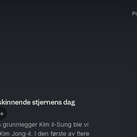
Po
 skinnende stjernens dag
sa
 grunnlegger Kim il-Sung ble vi
m Jong-il. I den første av flere