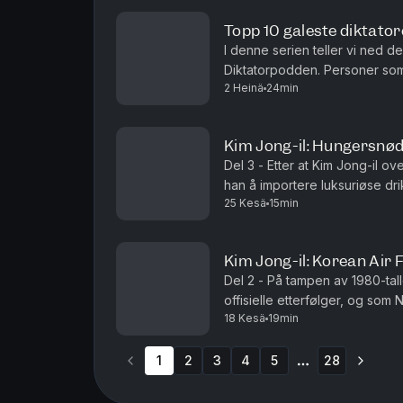
Topp 10 galeste diktatore
I denne serien teller vi ned de
Diktatorpodden. Personer som
2 Heinä
24min
eksentriske, paranoide og virke
Kim Jong-il: Hungersnød
Del 3 - Etter at Kim Jong-il 
han å importere luksuriøse dri
25 Kesä
15min
imidlertid ikke nyte av disse 
Kim Jong-il: Korean Air 
Del 2 - På tampen av 1980-tall
offisielle etterfølger, og som
18 Kesä
19min
han angivelig en plan som får
1
2
3
4
5
28
More pages