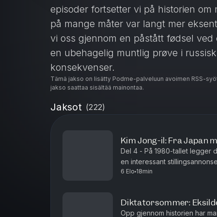
episoder fortsetter vi på historien o
på mange måter var langt mer eksentr
vi oss gjennom en påstått fødsel ved et
en ubehagelig muntlig prøve i russisk
konsekvenser.
Tämä jakso on lisätty Podme-palveluun avoimen RSS-syöt
See
omnystudio.com/listener
for pr
jakso saattaa sisältää mainontaa.
Jaksot
(
222
)
Kim Jong-il: Fra Japan 
Del 4 - På 1980-tallet legger
en interessant stillingsannon
6 Elo
18min
undervise i kokkekunst i Nord-
Diktatorsommer: Eksild
Opp gjennom historien har mang