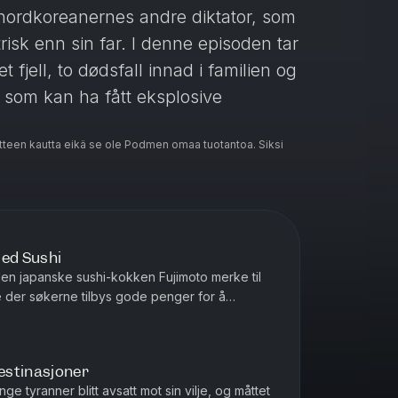
m nordkoreanernes andre diktator, som
isk enn sin far. I denne episoden tar
 fjell, to dødsfall innad i familien og
 som kan ha fått eksplosive
teen kautta eikä se ole Podmen omaa tuotantoa. Siksi
ivacy information.
med Sushi
 den japanske sushi-kokken Fujimoto merke til
se der søkerne tilbys gode penger for å
Korea. Fujimoto biter på o...
estinasjoner
e tyranner blitt avsatt mot sin vilje, og måttet