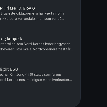
r: Plass 10, 9 og 8
 ti galeste diktatorene vi har vært innom i
 ikke bare var brutale, men som var så
lighetsfjerne at de skiller...
 og konjakk
overtar rollen som Nord-Koreas leder begynner
kkevarer i stor skala. Nordkoreanere flest får
godene, og mens De...
Flight 858
et har Kim Jong-il fått status som farens
 Nord-Koreas nest mektigste mann iverksetter
 dramatiske konsekvenser...