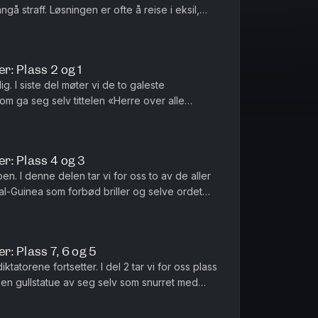
nngå straff. Løsningen er ofte å reise i eksil,
rene av se...
r: Plass 2 og 1
g. I siste del møter vi de to galeste
som ga seg selv tittelen «Herre over alle
m konge av Skottland og lot se...
er: Plass 4 og 3
. I denne delen tar vi for oss to av de aller
rial-Guinea som forbød briller og selve ordet
jonens gull under...
r: Plass 7, 6 og 5
ktatorene fortsetter. I del 2 tar vi for oss plass
en gullstatue av seg selv som snurret med
tter seg selv og mo...