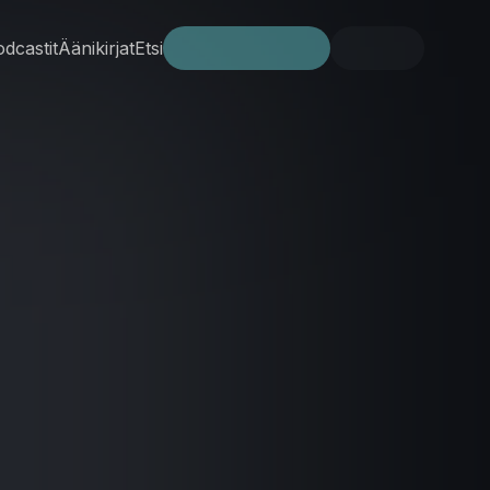
dcastit
Äänikirjat
Etsi
Kokeile ilmaiseksi
Kirjaudu