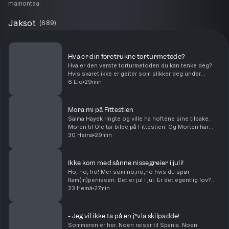
mainontaa.
Jaksot
(
689
)
Hva er din foretrukne torturmetode?
Hva er den verste torturmetoden du kan tenke deg?
Hvis svaret ikke er geiter som slikker deg under
føttene, har du ikke hørt denne episoden enda. Kan
6 Elo
29min
man bake cookies med gjær? Og hvor mange boksere
t...
Mora mi på Fittestien
Salma Hayek ringte og ville ha hoftene sine tilbake.
Moren til Ole tar bilde på Fittestien. Og Morten har
visst en greie med å krangle med dyr. Middagstips:
30 Heinä
29min
Lasagne, gjerne med hundre lag! produser...
Ikke kom med sånne nissegreier i juli!
Ho, ho, ho! Mer som no,no,no hvis du spør
Ram(m)penissen. Det er jul i jul. Er det egentlig lov?
Hvilken sunn matrett vil du egentlig at skal smake
23 Heinä
27min
wienerbrød? Og kan Petter Katastrofe bli den kjendi...
- Jeg vil ikke ta på en j*vla skilpadde!
Sommeren er her. Noen reiser til Spania. Noen