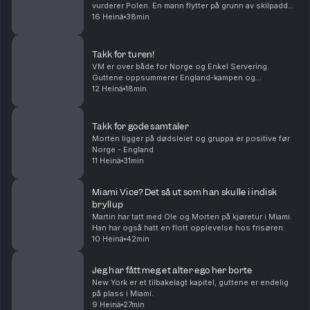
vurderer Polen. En mann flytter på grunn av skilpadder.
Livet tar folk i forskjellige retninger.Middagstips:
16 Heinä
38min
Shrimp on the barbie, mate! Produsert av Kat...
Takk for turen!
VM er over både for Norge og Enkel Servering.
Guttene oppsummerer England-kampen og
mesterskapet. Takk for følget!
12 Heinä
18min
Takk for gode samtaler
Morten ligger på dødsleiet og gruppa er positive før
Norge - England
11 Heinä
31min
Miami Vice? Det så ut som han skulle i indisk
bryllup
Martin har tatt med Ole og Morten på kjøretur i Miami.
Han har også hatt en flott opplevelse hos frisøren.
10 Heinä
42min
Jeg har fått meg et alter ego her borte
New York er et tilbakelagt kapitel, guttene er endelig
på plass i Miami.
9 Heinä
27min