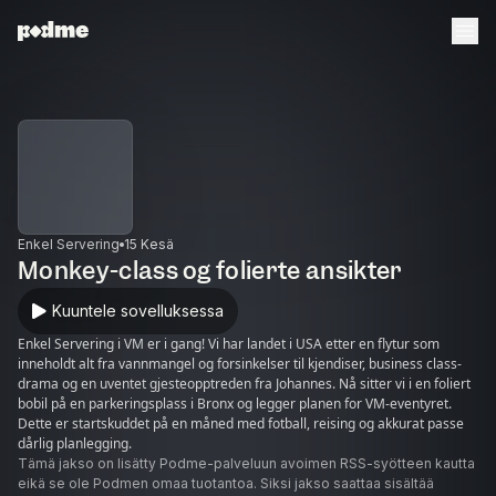
Enkel Servering
15 Kesä
Monkey-class og folierte ansikter
Kuuntele sovelluksessa
Enkel Servering i VM er i gang! Vi har landet i USA etter en flytur som
inneholdt alt fra vannmangel og forsinkelser til kjendiser, business class-
drama og en uventet gjesteopptreden fra Johannes. Nå sitter vi i en foliert
bobil på en parkeringsplass i Bronx og legger planen for VM-eventyret.
Dette er startskuddet på en måned med fotball, reising og akkurat passe
dårlig planlegging.
Tämä jakso on lisätty Podme-palveluun avoimen RSS-syötteen kautta
eikä se ole Podmen omaa tuotantoa. Siksi jakso saattaa sisältää