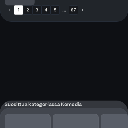
1
2
3
4
5
87
More pages
Suosittua kategoriassa Komedia