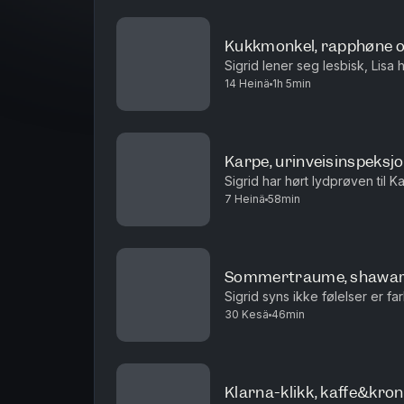
Kukkmonkel, rapphøne 
Sigrid lener seg lesbisk, Lisa h
14 Heinä
1h 5min
Karpe, urinveisinspeksjo
Sigrid har hørt lydprøven til K
7 Heinä
58min
Sommertraume, shawar
Sigrid syns ikke følelser er fa
30 Kesä
46min
Klarna-klikk, kaffe&kron