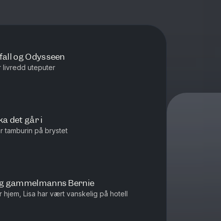
fall og Odysseen
r livredd uteputer
a det går i
har tamburin på brystet
o og gammelmanns Bernie
r hjem, Lisa har vært vanskelig på hotell