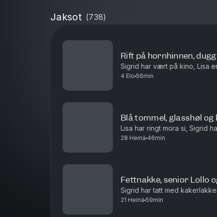
Jaksot
(
738
)
Rift på hornhinnen, dugg
Sigrid har vært på kino, Lisa e
4 Elo
56min
Blå tommel, glasshøl og k
Lisa har ringt mora si, Sigrid 
28 Heinä
46min
Fettnakke, senior Loll
Sigrid har tatt med kakerlakke
21 Heinä
59min