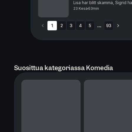
Lisa har blitt skamma, Sigrid h
23 Kesä
53min
1
2
3
4
5
93
More pages
Suosittua kategoriassa Komedia