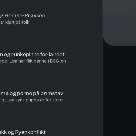
og Homse-Prøysen
ar kjørt på folk
n og runkepinne for landet
arpe, Lisa har fått bønne i BCG-en
ma og porno på primstav
rlig, Lisa syns puppa er for store
ikk og Ryenkonflikt