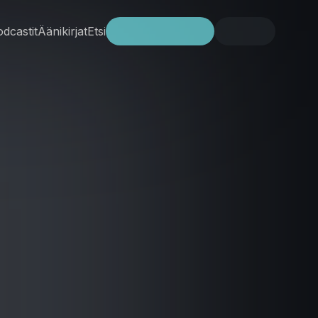
dcastit
Äänikirjat
Etsi
Kokeile ilmaiseksi
Kirjaudu