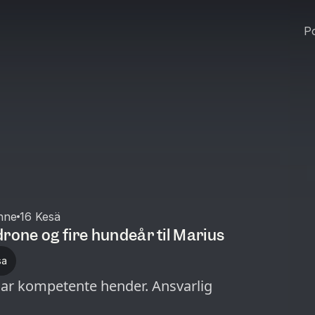
Po
nne
16 Kesä
rone og fire hundeår til Marius
sa
d har kompetente hender. Ansvarlig