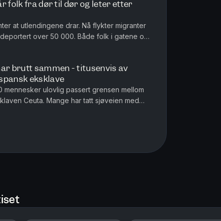
 folk fra dør til dør og leter etter
ter at utlendingene drar. Nå flykter migranter
r deportert over 50 000. Både folk i gatene og
r årsaken til ar...
har brutt sammen - titusenvis av
 spansk eksklave
0 mennesker ulovlig passert grensen mellom
laven Ceuta. Mange har tatt sjøveien med
 noen har hoppet over gjerder. N...
iset