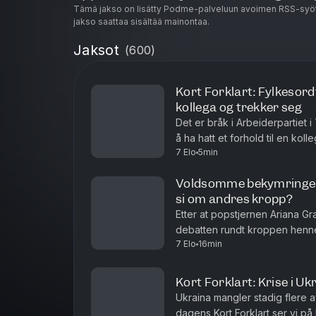
Tämä jakso on lisätty Podme-palveluun avoimen RSS-syöt
jakso saattaa sisältää mainontaa.
Jaksot
(
600
)
Kort Forklart: Fylkesor
kollega og trekker seg
Det er bråk i Arbeiderpartiet 
å ha hatt et forhold til en koll
7 Elo
5min
oppsummerer nyhetene for deg
Voldsomme bekymringer 
si om andres kropp?
Etter at popstjernen Ariana G
debatten rundt kroppen henn
7 Elo
16min
hun er blitt skremmende tynn. N
Kort Forklart: Krise i U
Ukraina mangler stadig flere a
dagens Kort Forklart ser vi på