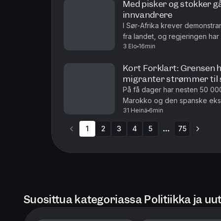
Med pisker og stokker går
innvandrere
I Sør-Afrika krever demonstran
fra landet, og regjeringen ha
3 Elo
16min
regjeringen mener innvandring e
Kort Forklart: Grensen 
migranter strømmer til
På få dager har nesten 50 00
Marokko og den spanske eksk
31 Heinä
6min
baderinger og armringer, mens
1
2
3
4
5
75
More pages
Suosittua kategoriassa Politiikka ja uut