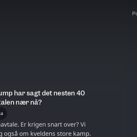
Po
rump har sagt det nesten 40
vtalen nær nå?
sa
vtale. Er krigen snart over? Vi
g også om kveldens store kamp.