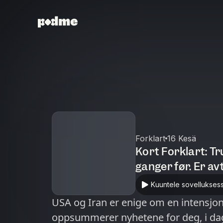
Forklart
16 Kesä
Kort Forklart: T
ganger før. Er a
Kuuntele sovellukses
USA og Iran er enige om en intensjona
oppsummerer nyhetene for deg, i da