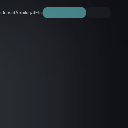
dcastit
Äänikirjat
Etsi
Kokeile ilmaiseksi
Kirjaudu