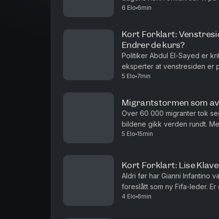
6 Elo
6min
det kan få. I tillegg snakker vi 
Kort Forklart: Venstresi
Endrer de kurs?
Politiker Abdul El-Sayed er kri
eksperter at venstresiden er p
5 Elo
7min
Vi oppsummerer nyhetene for 
Migrantstormen som av
Over 60 000 migranter tok se
bildene gikk verden rundt. Me
5 Elo
15min
kan bli viktigere enn den egen
Kort Forklart: Lise Klav
Aldri før har Gianni Infantino 
foreslått som ny Fifa-leder. E
4 Elo
6min
deg, i dag også om at Ukraina 