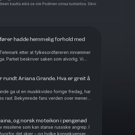
teen kautta eikä se ole Podmen omaa tuotantoa. Siksi
dfører hadde hemmelig forhold med
i Telemark etter at fylkesordføreren innrømmer
ega. Partiet beskriver saken som alvorlig. Vi
, i dag også om a...
rundt Ariana Grande. Hva er greit å
rande ga ut en musikkvideo forrige fredag, har
es rast. Bekymrede fans verden over mener
å trekker artisten seg t...
kraina, og norsk moteikon i pengenød
v missilene som kan stanse russiske angrep. I
 hvorfor det skjer – og hvilke konsekvenser