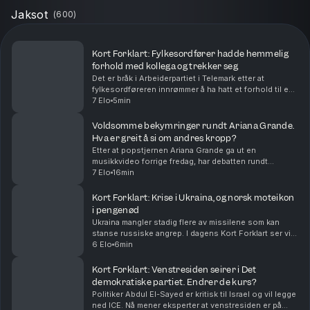
Jaksot
(
600
)
Kort Forklart: Fylkesordfører hadde hemmelig
forhold med kollega og trekker seg
Det er bråk i Arbeiderpartiet i Telemark etter at
fylkesordføreren innrømmer å ha hatt et forhold til en
kollega. Partiet beskriver saken som alvorlig. Vi
7 Elo
5min
oppsummerer nyhetene for deg, i dag også om a...
Voldsomme bekymringer rundt Ariana Grande.
Hva er greit å si om andres kropp?
Etter at popstjernen Ariana Grande ga ut en
musikkvideo forrige fredag, har debatten rundt
kroppen hennes rast. Bekymrede fans verden over
7 Elo
16min
mener hun er blitt skremmende tynn. Nå trekker
artisten seg t...
Kort Forklart: Krise i Ukraina, og norsk moteikon
i pengenød
Ukraina mangler stadig flere av missilene som kan
stanse russiske angrep. I dagens Kort Forklart ser vi
på hvorfor det skjer – og hvilke konsekvenser det kan
6 Elo
6min
få. I tillegg snakker vi om Infantinos kri...
Kort Forklart: Venstresiden seirer i Det
demokratiske partiet. Endrer de kurs?
Politiker Abdul El-Sayed er kritisk til Israel og vil legge
ned ICE. Nå mener eksperter at venstresiden er på