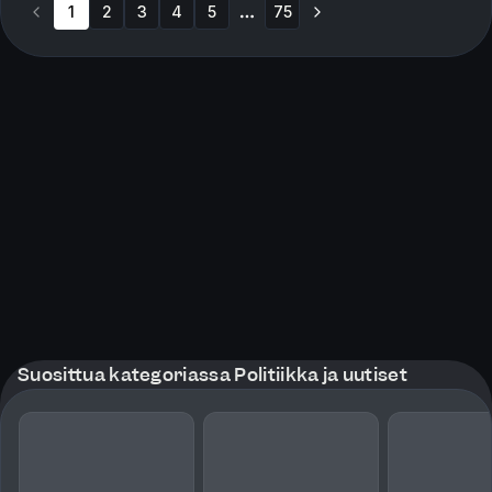
1
2
3
gjerder. N...
4
5
75
More pages
Suosittua kategoriassa Politiikka ja uutiset