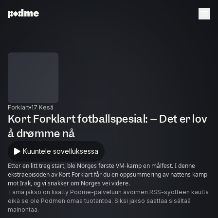
Forklart
17 Kesä
Kort Forklart fotballspesial: – Det er lov
å drømme nå
Kuuntele sovelluksessa
Etter en litt treg start, ble Norges første VM-kamp en målfest. I denne
ekstraepisoden av Kort Forklart får du en oppsummering av nattens kamp
mot Irak, og vi snakker om Norges vei videre.
Tämä jakso on lisätty Podme-palveluun avoimen RSS-syötteen kautta
eikä se ole Podmen omaa tuotantoa. Siksi jakso saattaa sisältää
mainontaa.