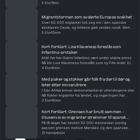
fremmarsj i Det demokratiske partiet i USA. Vi
5 Elo
7min
oppsummerer nyhetene for deg, i dag også om...
Migrantstormen som avslørte Europas svakhet
Over 60 000 migranter tok seg inn i den spanske
eksklaven Ceuta, og bildene gikk verden rundt. Men
den virale fortellingen om hva som skjedde kan bli
5 Elo
15min
viktigere enn den egentlige forklaringen. Med Euro...
Kort Forklart: Lise Klaveness foreslås som
Infantino-arvtaker
Aldri før har Gianni Infantino vært under større press.
Nå blir Lise Klaveness foreslått som ny Fifa-leder. Er
det realistisk? Vi oppsummerer nyhetene for deg, i
4 Elo
6min
dag også om at Ukraina angriper Russla...
Med pisker og stokker går folk fra dør til dør og
leter etter innvandrere
I Sør-Afrika krever demonstranter at utlendingene drar.
Nå flykter migranter fra landet, og regjeringen har
deportert over 50 000. Både folk i gatene og
3 Elo
16min
regjeringen mener innvandring er årsaken til ar...
Kort Forklart: Grensen har brutt sammen -
titusenvis av migranter strømmer til spansk
eksklave
På få dager har nesten 50 000 mennesker ulovlig
passert grensen mellom Marokko og den spanske
eksklaven Ceuta. Mange har tatt sjøveien med
31 Heinä
6min
baderinger og armringer, mens noen har hoppet over