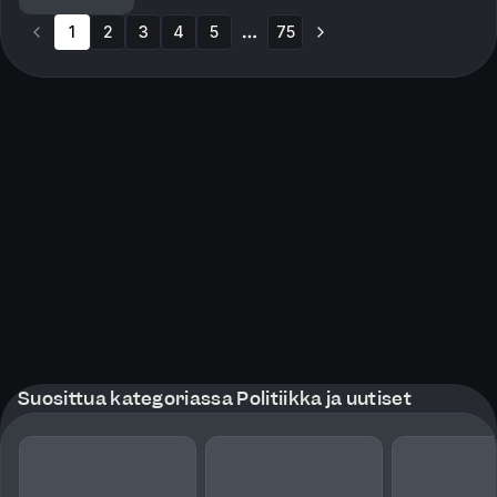
baderinger og armringer, mens noen har hoppet over
1
2
3
gjerder. N...
4
5
75
More pages
Suosittua kategoriassa Politiikka ja uutiset