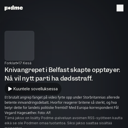
Forklart
17 Kesä
Knivangrepet i Belfast skapte opptøyer.
Nå vil nytt parti ha dødsstraff.
Kuuntele sovelluksessa
Et brutalt angrep fanget på video fyrte opp under Storbritannias allerede
betente innvandringsdebatt. Hvorfor reagerer britene så sterkt, og hva
betyr dette for landets politiske fremtid? Med Europa-korrespondent Pål
Vegard Hagesæther. Foto: AP.
Tämä jakso on lisätty Podme-palveluun avoimen RSS-syötteen kautta
eikä se ole Podmen omaa tuotantoa. Siksi jakso saattaa sisältää