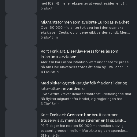
ned ICE. Nå mener eksperter at venstresiden er på
fremmarsj i Det demokratiske partiet i USA. Vi
5 Elo
7min
oppsummerer nyhetene for deg, i dag også om...
Migrantstormen som avslørte Europas svakhet
Over 60 000 migranter tok seg inn i den spanske
eksklaven Ceuta, og bildene gikk verden rundt. Men
den virale fortellingen om hva som skjedde kan bli
5 Elo
15min
viktigere enn den egentlige forklaringen. Med Euro...
Kort Forklart: Lise Klaveness foreslås som
Infantino-arvtaker
Aldri før har Gianni Infantino vært under større press.
Nå blir Lise Klaveness foreslått som ny Fifa-leder. Er
det realistisk? Vi oppsummerer nyhetene for deg, i
4 Elo
6min
dag også om at Ukraina angriper Russla...
Med pisker og stokker går folk fra dør til dør og
leter etter innvandrere
I Sør-Afrika krever demonstranter at utlendingene drar.
Nå flykter migranter fra landet, og regjeringen har
deportert over 50 000. Både folk i gatene og
3 Elo
16min
regjeringen mener innvandring er årsaken til ar...
Kort Forklart: Grensen har brutt sammen -
titusenvis av migranter strømmer til spansk
eksklave
På få dager har nesten 50 000 mennesker ulovlig
passert grensen mellom Marokko og den spanske
eksklaven Ceuta. Mange har tatt sjøveien med
31 Heinä
6min