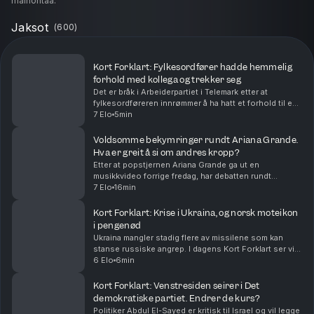
mainontaa.
Jaksot
(
600
)
Kort Forklart: Fylkesordfører hadde hemmelig
forhold med kollega og trekker seg
Det er bråk i Arbeiderpartiet i Telemark etter at
fylkesordføreren innrømmer å ha hatt et forhold til en
kollega. Partiet beskriver saken som alvorlig. Vi
7 Elo
5min
oppsummerer nyhetene for deg, i dag også om a...
Voldsomme bekymringer rundt Ariana Grande.
Hva er greit å si om andres kropp?
Etter at popstjernen Ariana Grande ga ut en
musikkvideo forrige fredag, har debatten rundt
kroppen hennes rast. Bekymrede fans verden over
7 Elo
16min
mener hun er blitt skremmende tynn. Nå trekker
artisten seg t...
Kort Forklart: Krise i Ukraina, og norsk moteikon
i pengenød
Ukraina mangler stadig flere av missilene som kan
stanse russiske angrep. I dagens Kort Forklart ser vi
på hvorfor det skjer – og hvilke konsekvenser det kan
6 Elo
6min
få. I tillegg snakker vi om Infantinos kri...
Kort Forklart: Venstresiden seirer i Det
demokratiske partiet. Endrer de kurs?
Politiker Abdul El-Sayed er kritisk til Israel og vil legge