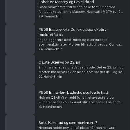
Johanne Massey og Love Island
Siste sommerprat før vi er tilbake for fullt er med
fantastiske Johanne Massey! Nyansatt i VGTV for å
løfte Love Island til nye høyder. Hvordan hadde
29 Heinä
21min
Morten og Johanne hatt det på ferie sammen? Og
hvi...
#559 Eggerøre til Durek og sexleketøy-
misforståelse
Ingen eggerøre med Durek og overvurderte
sommeraktiviteter. Morten blir stilt til veggs. Og hva
hvis Vegard egentlig bare har vært en hemmelig agent
24 Heinä
21min
for PST i alle disse årene? Produsert av Ingrid Ali...
Gaute Skjervø og 22. juli
En litt annerledes onsdagsepisode. Det er 22. juli, og
Morten har besøk av en av de som var der da - og som
fremdeles lever med trusler og bekymring. Hvordan
22 Heinä
31min
fikser man det, og hva gir håp midt oppi d...
#558 En farfar i badesko skulle alle hatt
Nok en Q&A!! Vi er redd for stillehavsøsters og
vurderer badesko - akkurat slik som farfar. Hva er den
pinligste meldingen vi har sendt feil? Og hvilke
16 Heinä
18min
kjendiser ville vi helst vært i familie med?? Pr...
Sofie Karlstad og sommerfrieri...?
Hvordan holde psyken på plass når man har vært