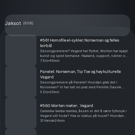
Jaksot
(
609
)
#561 Homofile el-sykler, Norseman og felles
leirbål
Sesongpremiere!! Vegard har flyttet, Morten har kjøpt
kunst og spist bernaise. Haaland, support, rutiner og
festival - et fullt sommerkjør er over. Få på noe suziki!!
7 Elo
46min
Produsert av Ingrid Alice Mortens...
Panelet: Norseman, Tip Toe og høykulturelle
Vegard
Sesongpremiere på Panelet! Hvordan gikk det i
Norseman? Vi har tatt en prat med Pernille Døsvik.
Morten har fått oppheng på ny serie og Vegard har
5 Elo
23min
hatt en meget høykulturell sommer (stikkord:
basseng,...
#560 Morten møter... Vegard
Caramba-lamba-bamba, åssen er det å være fyllesyk i
Vegard sitt hode? Hva er status på huset? Hvordan
skal Vegard lage egne juletradisjoner? Produsert av
31 Heinä
24min
Ingrid Alice Mortensen. P.S! Vi har sesongstar...