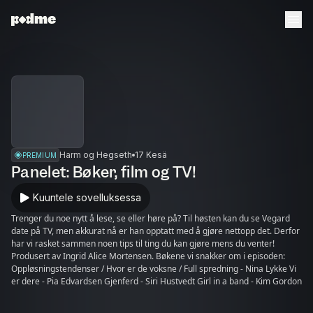
Harm og Hegseth
17 Kesä
PREMIUM
Panelet: Bøker, film og TV!
Kuuntele sovelluksessa
Trenger du noe nytt å lese, se eller høre på? Til høsten kan du se Vegard
date på TV, men akkurat nå er han opptatt med å gjøre nettopp det. Derfor
har vi rasket sammen noen tips til ting du kan gjøre mens du venter!
Produsert av Ingrid Alice Mortensen. Bøkene vi snakker om i episoden:
Oppløsningstendenser / Hvor er de voksne / Full spredning - Nina Lykke Vi
er dere - Pia Edvardsen Gjenferd - Siri Hustvedt Girl in a band - Kim Gordon