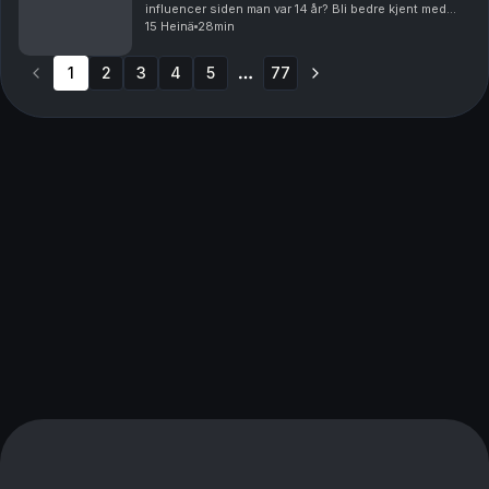
influencer siden man var 14 år? Bli bedre kjent med
Sofie Karlstad i denne sommerpraten! Vi krysser
15 Heinä
28min
fingrene for et frieri i sommer… Produsert av Ingrid...
1
2
3
4
5
77
More pages