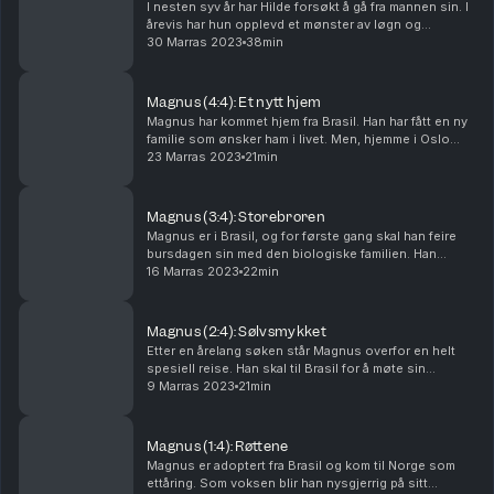
I nesten syv år har Hilde forsøkt å gå fra mannen sin. I
årevis har hun opplevd et mønster av løgn og
utroskap. Likevel klarer hun ikke å ta det siste,
30 Marras 2023
38min
avgjørende steget. Hva er det som har skjedd mel...
Magnus (4:4): Et nytt hjem
Magnus har kommet hjem fra Brasil. Han har fått en ny
familie som ønsker ham i livet. Men, hjemme i Oslo
sitter han med en tomhetsfølelse og en følelse av å
23 Marras 2023
21min
være på feil sted. Produsert av Anti for P...
Magnus (3:4): Storebroren
Magnus er i Brasil, og for første gang skal han feire
bursdagen sin med den biologiske familien. Han
kommer stadig nærmere flere av dem, men ønsker å se
16 Marras 2023
22min
mer til storebroren sin. Dette byr på utfordrin...
Magnus (2:4): Sølvsmykket
Etter en årelang søken står Magnus overfor en helt
spesiell reise. Han skal til Brasil for å møte sin
biologiske familie. Hvordan blir det å stå ansikt til
9 Marras 2023
21min
ansikt med en mor som måtte gi ham vekk? Møt...
Magnus (1:4): Røttene
Magnus er adoptert fra Brasil og kom til Norge som
ettåring. Som voksen blir han nysgjerrig på sitt