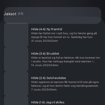
Jaksot
(
17
)
Hilde (4:4): Ny framtid
Hilde har flyttet inn i nytt hus, og for første gang på
mange år har hun funnet en ro. Samtidig har hun
fortsatt ikke hatt den avsluttende samtalen med
21 Joulu 2023
22min
mannen, og hun gruer seg til det juridiske og pr...
Hilde (3:4): Bruddet
Hilde er kaotisk og full av følelser når hun kommer inn
i studio. Hun har nettopp kranglet med mannen. I
samtalen med Catrin går det opp for Hilde at hun under
14 Joulu 2023
24min
krangelen tok et avgjørende steg. Har ma...
Hilde (2:4): Selvhevdelse
Hilde opplever at mannen får henne til å tvile på egne
følelser, og at hun derfor føler seg handlingslammet.
Når hun innser at disse mønstrene stammer fra
7 Joulu 2023
25min
barndommen, finner Hilde en ny styrke. Sammen...
Hilde (1:4): Jeg vil skilles