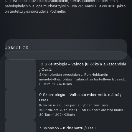
kaljuksi, suostuttava pakkoavioliittoihin, sterilisaatioihin ja abortteihin,
pahoinpitelyihin ja jopa murhayrityksiin. Osa 2/2. Kausi 1, jakso 8/10. Jakso
on tuotettu yksinoikeudella Podmelle.
Jaksot
(
11
)
10. Skientologia – Vainoa, julkkiksia ja katoamisia
/ Osa 2
Skientologian perustajan L. Ron Hubbardin
menehdyttyä, johtajan viitan ottaa harteilleen lapsesta
asti liikkeeseen kuulunut David Miscavige. Uuden
6 Helmi 2024
36min
johtajan aikakausi tulee tunnetuksi etenkin läheisist...
9. Skientologia – Valheista rakennettu elämä /
Osa 1
Kuka on mies, joka perusti yhden maailman
suurimmista kulteista? L. Ron Hubbard aloittaa uransa
tieteiskirjailijana ja kirjoittaa teoksen, joka tulee
30 Tammi 2024
39min
luomaan pohjan koko skientologiakirkon filosofiall...
7. Synanon – Kidnapattu / Osa 1