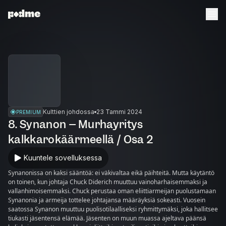
Kulttien johdossa
23 Tammi 2024
PREMIUM
8. Synanon – Murhayritys
kalkkarokäärmeellä / Osa 2
Kuuntele sovelluksessa
Synanonissa on kaksi sääntöä: ei väkivaltaa eikä päihteitä. Mutta käytäntö
on toinen, kun johtaja Chuck Diderich muuttuu vainoharhaisemmaksi ja
vallanhimoisemmaksi. Chuck perustaa oman eliittiarmeijan puolustamaan
Synanonia ja armeija tottelee johtajansa määräyksiä sokeasti. Vuosein
saatossa Synanon muuttuu puolisotilaalliseksi ryhmittymäksi, joka hallitsee
tiukasti jäsentensä elämää. Jäsenten on muun muassa ajeltava päänsä