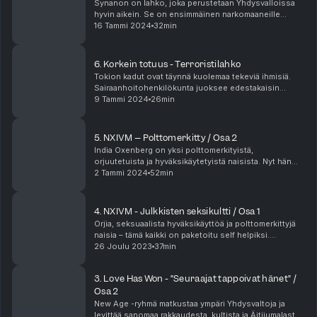
Synanon on lahko, joka perustetaan Yhdysvalloissa
hyvin aikein. Se on ensimmäinen narkomaaneille
suunnattu kuntoutusohjelma. Utopia, jossa raittius,
16 Tammi 2024
32min
tasa-arvo ja filosofinen ajattelu ovat keskiössä mu...
6. Korkein totuus - Terroristilahko
Tokion kadut ovat täynnä kuolemaa tekeviä ihmisiä.
Sairaanhoitohenkilökunta juoksee edestakaisin
metrovaunuissa, joissa ihmiset kärisivät vakavista
9 Tammi 2024
26min
myrkytysoireista ja tuntevat tukehtuvansa. Tokion
me...
5. NXIVM – Polttomerkitty / Osa 2
India Oxenberg on yksi polttomerkityistä,
orjuutetuista ja hyväksikäytetyistä naisista. Nyt hän
kertoo kuinka hänestä tuli manipuloinnin ja
2 Tammi 2024
52min
hyväksikäytön uhri. Kultin jäsenenä ollut India päätti
todis...
4. NXIVM - Julkkisten seksikultti / Osa 1
Orjia, seksuaalista hyväksikäyttöä ja polttomerkittyjä
naisia – tämä kaikki on paketoitu self helpiksi.
Hierarkian ylimpänä on mies nimeltään Keith Raniere,
26 Joulu 2023
37min
joka väittää olevansa yksi maailman älykkä...
3. Love Has Won - ”Seuraajat tappoivat hänet” /
Osa 2
New Age -ryhmä matkustaa ympäri Yhdysvaltoja ja
levittää sanomaa rakkaudesta, kultista ja Äitijumalasta.