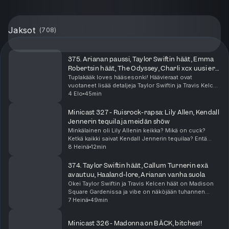
Jaksot
(
708
)
375. Arianan paussi, Taylor Swiftin häät, Emma
Robertsin häät, The Odyssey, Charli xcx uusi era,
Zara Larsson
Tuplakääk loves hääsesonki! Häävieraat ovat
vuotaneet lisää detaljeja Taylor Swiftin ja Travis Kelcen
häistä! Näyttelijä Emma Roberts meni naimisiin ja nämä
4 Elo
45min
häät vähän epäilyttää. Ariana Grande julkai...
Minicast 327 - Ruisrock-rapsa: Lily Allen, Kendall
Jennerin tequila ja meidän shöw
Minkälainen oli Lily Allenin keikka? Mikä on cuck?
Ketkä kaikki saivat Kendall Jennerin tequilaa? Entä
miten Tuplakääkin oma keikka meni? Se ja moni muu
8 Heinä
12min
asia selviää tästä minicastista!
374. Taylor Swiftin häät, Callum Turnerin exä
avautuu, Haaland-lore, Arianan vanha suola
Okei Taylor Swiftin ja Travis Kelcen häät on Madison
Square Gardenissa ja vibe on näköjään tuhannen
ihmisen megabileet prinsessalinnassa? Taylorin häät
7 Heinä
49min
näköjään aiheuttaa meissä suuria tunteita. Tuoht...
Minicast 326 - Madonna on BÄCK, bitches!!