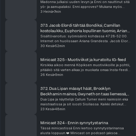
Madonna julkaisi uuden levyn ja Enni on nauttinut sitä
yö- ja aamupalaksi. Enni approves!! Mukana myös
hyviä Madonna-detskuja Voguen haastattelusta.
3 Heinä
7min
Minicast on podcast-jaksoa lyhyempi audioherkku, ...
373. Jacob Elordi tähtää Bondiksi, Camillan
kostolaukku, Euphoria lopullinen tuomio, Ariana
Granden bänksit
Sisältövaroitus: syömisäiriö kohdassa 47:28-52:00.
Internet on huolissaan Ariana Grandesta. Jacob Elordi
on vahva ehdokas seuraavaksi James Bondiksi, ja
30 Kesä
52min
suhde Kendall Jennerin kanssa voi olla osa tät...
Minicast 325 - Muotiviikot ja kuratoitu IG-feed
Kirsikka aikoo mennä Köpiksen muotiviikoille ja pohtii,
pitääkö sitä varten alkaa jo muokata omaa Insta-feediä
coolimmaksi. Raya on jättänyt syvät traumat! Minicast
26 Kesä
9min
on podcast-jaksoa lyhyempi audiohe...
372. Dua Lipan mässyt häät, Brooklyn
Beckhamin mainos, Gwyneth on taas liemessä,
Yoni-pimppimuna
Dua Lipa ja näyttelijä Callum Turner meni naimisiin eka
maistraatissa ja sit isosti Sisiliassa. Kaikki detskut
häistä kiinnostaa! Lukuisat asut, menut ja vieraslista.
23 Kesä
48min
Beckhamin perheen musta lammas, e...
Minicast 324 - Ennin synnytystarina
Tässä minicastissä Enni kertoo synnytystarinansa
alusta loppuun.❤️ Minicast on podcast-jaksoa