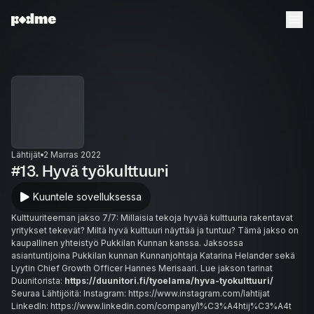
Lähtijät
2 Marras 2022
#13. Hyvä työkulttuuri
Kuuntele sovelluksessa
Kulttuuriteeman jakso 7/7: Millaisia tekoja hyvää kulttuuria rakentavat
yritykset tekevät? Miltä hyvä kulttuuri näyttää ja tuntuu? Tämä jakso on
kaupallinen yhteistyö Pukkilan Kunnan kanssa. Jaksossa
asiantuntijoina Pukkilan kunnan Kunnanjohtaja Katarina Helander sekä
Lyytin Chief Growth Officer Hannes Merisaari. Lue jakson tarinat
Duunitorista:
https://duunitori.fi/tyoelama/hyva-tyokulttuuri/
Seuraa Lähtijöitä: Instagram: https://www.instagram.com/lahtijat
LinkedIn: https://www.linkedin.com/company/l%C3%A4htij%C3%A4t