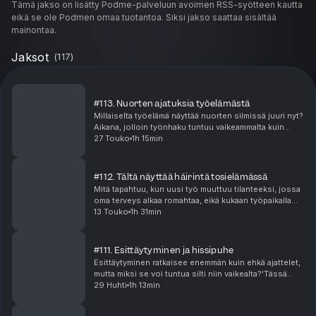
Tämä jakso on lisätty Podme-palveluun avoimen RSS-syötteen kautta
eikä se ole Podmen omaa tuotantoa. Siksi jakso saattaa sisältää
mainontaa.
Jaksot
(
117
)
#113. Nuorten ajatuksia työelämästä
Millaiselta työelämä näyttää nuorten silmissä juuri nyt?
Aikana, jolloin työnhaku tuntuu vaikeammalta kuin
koskaan, tekoäly muuttaa työelämää vauhdilla ja
27 Touko
1h 15min
samaan aikaan pitäisi jo tietää, mitä haluaa t...
#112. Tältä näyttää häirintä tosielämässä
Mitä tapahtuu, kun uusi työ muuttuu tilanteeksi, jossa
oma terveys alkaa romahtaa, eikä kukaan työpaikalla
puutu asiaan?Tässä poikkeuksellisen pysäyttävässä
13 Touko
1h 31min
Lähtijät-jaksossa Charlotte Alarova kertoo ...
#111. Esittäytyminen ja hissipuhe
Esittäytyminen ratkaisee enemmän kuin ehkä ajattelet,
mutta miksi se voi tuntua silti niin vaikealta?'Tässä
⁠Lähtijät⁠ jaksossa pureudumme hissipuheisiin,
29 Huhti
1h 13min
pitchaamiseen ja siihen, miksi omaa osaamista...