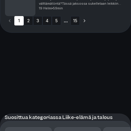
välttämätöntä?Tässä jaksossa sukelletaan leikkiin
töissä ja elämässä. Miksi aikuisen on vaikea
19 Helmi
59min
heittäytyä?Miksi “vakavuus = uskottavuus” -ajattelu ...
1
2
3
4
5
15
More pages
Suosittua kategoriassa Liike-elämä ja talous