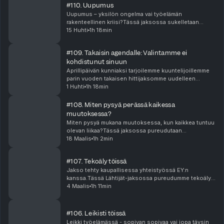
#110. Uupumus
Uupumus – yksilön ongelma vai työelämän
rakenteellinen kriisi?Tässä jaksossa sukelletaan
uupumukseen – ilmiöön, joka koskettaa yhä
15 Huhti
1h 18min
useampaa, mutta jota ymmärretään usein väärin.Mistä
uupumus oikeasti ...
#109. Takaisin agendalle: Valintamme ei
kohdistunut sinuun
Aprillipäivän kunniaksi tarjoilemme kuuntelijoillemme
parin vuoden takaisen hittijaksomme uudelleen
kierrätettynä. Aihe on ajankohtaisempi kuin jopa
1 Huhti
1h 18min
ilmestyessään ja työnhaun keskellä jokainen meistä ...
#108. Miten pysyä perässä kaikessa
muutoksessa?
Miten pysyä mukana muutoksessa, kun kaikkea tuntuu
olevan liikaa?Tässä jaksossa pureudutaan
muutoskyvykkyyteen ja muutosvalmiuteen.
18 Maalis
1h 2min
Keskustellaan siitä, mitä jatkuva muutos oikeasti
tarkoittaa yksilöl...
#107. Tekoäly töissä
Jakso tehty kaupallisessa yhteistyössä EY:n
kanssa.Tässä Lähtijät-jaksossa pureudumme tekoälyn
vaikutuksiin työelämässä. Ei hypeen vaan siihen, mitä
4 Maalis
1h 11min
organisaatioissa tapahtuu juuri nyt. Miten AI muutt...
#106. Leikisti töissä
Leikki työelämässä - sopivan sopivaa vai jopa täysin