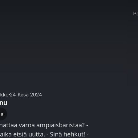
Po
ikko
24 Kesä 2024
rnu
sa
nattaa varoa ampiaisbaristaa? -
ika etsiä uutta. - Sinä hehkut! -