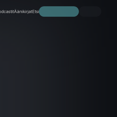
dcastit
Äänikirjat
Etsi
Kokeile ilmaiseksi
Kirjaudu