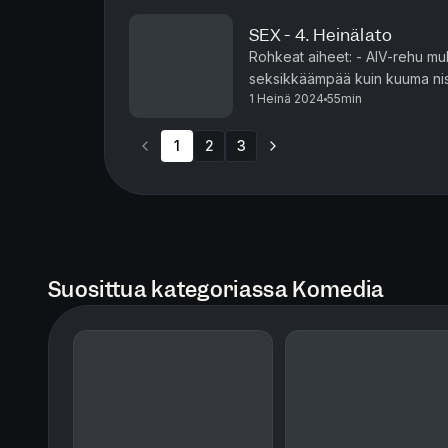
SEX - 4. Heinälato
Rohkeat aiheet: - AIV-rehu mul
seksikkäämpää kuin kuuma nisu
1 Heinä 2024
55min
hävettää? - Kuka on Suomen här
1
2
3
Suosittua kategoriassa Komedia