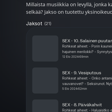
Millaista musiikkia on levyllä, jonk
selkää? Jakso on tuotettu yksinoik
Jaksot
(
21
)
SEX - 10. Salainen puuta
Rohkeat aiheet: - Porin kaun
hajuinen merilokki? - Synnytysta
12 Elo 2024
59min
on tuotettu yksinoikeudella P
SEX - 9. Vesiputous
Rohkeat aiheet: - Onko antami
vauvanovet? - Seksirunot. Nyt. - 
5 Elo 2024
52min
tuotettu yksinoikeudella Podm
SEX - 8. Päiväkahvit
Rohkeat aiheet: - Haluaisitko 