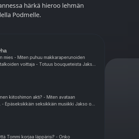
a kannessa härkä hieroo lehmän
eudella Podmelle.
rha
ein mies - Miten puhuu makkaraperunoiden
lkoiden voittaja - Totuus bouqueteista Jakso
odmelle.
nen kiitoshimon akti? - Miten avataan
Epäseksikkäin seksikkäin musiikki Jakso on
elle.
että Tommi korjaa läppärisi? - Onko