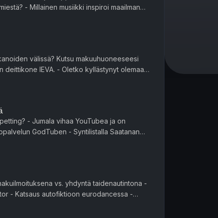
estä? - Millainen musiikki inspiroi maailman
seksikkäintä kirjaa? - Mikä oli seksikkäin numero? Jakso o...
akanoiden välissä? Kutsu makuuhuoneeseesi
 deittikone IEVA. - Oletko kyllästynyt olemaan
raatiota synnytystalko...
ä
 petting? - Jumala vihaa YouTubea ja on
palvelun GodTuben - Syntilistalla Saatanan
mmin tamppoonit - Epärealis...
hakuilmoituksena vs. yhdyntä taidenautintona -
nator - Katsaus autofiktioon eurodancessa -
gerin alushousut Jakso on tuotettu yksin...