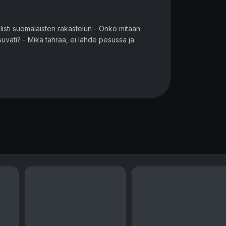
listi suomalaisten rakastelun - Onko mitään
vati? - Mikä tahraa, ei lähde pesussa ja
skein artisti? Vinkki: hän...