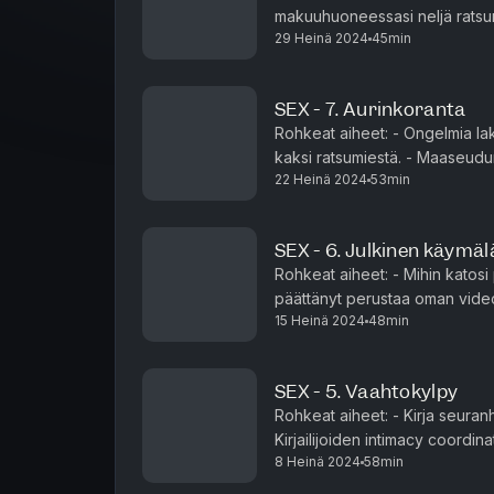
makuuhuoneessasi neljä ratsumi
29 Heinä 2024
45min
SEX - 7. Aurinkoranta
Rohkeat aiheet: - Ongelmia l
kaksi ratsumiestä. - Maaseudun
22 Heinä 2024
53min
vapaaehtoisesti lapseton? Inspi
SEX - 6. Julkinen käymäl
Rohkeat aiheet: - Mihin katosi
päättänyt perustaa oman video
15 Heinä 2024
48min
puuvillasormet eli tuttavallise
SEX - 5. Vaahtokylpy
Rohkeat aiheet: - Kirja seuran
Kirjailijoiden intimacy coordi
8 Heinä 2024
58min
Schrödin