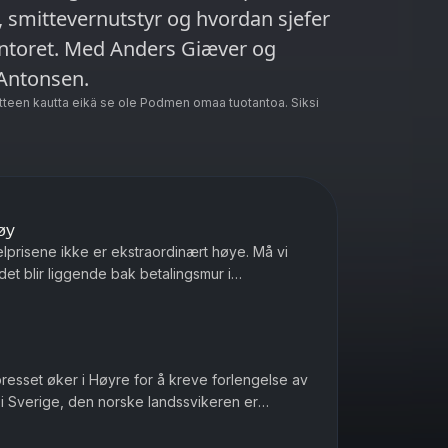
 smittevernutstyr og hvordan sjefer
ontoret. Med Anders Giæver og
Antonsen.
teen kautta eikä se ole Podmen omaa tuotantoa. Siksi
øy
elprisene ikke er ekstraordinært høye. Må vi
et blir liggende bak betalingsmur i
ile Ukrainere som blir drept ...
presset øker i Høyre for å kreve forlengelse av
 i Sverige, den norske landssvikeren er
seg nøytral under and...