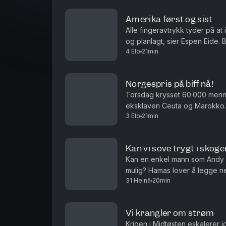
Amerika først og sist
Alle fingeravtrykk tyder på at
og planlagt, sier Espen Eide. 
4 Elo
21min
velferdsytelser er debatten ett
Norgespris på biff nå!
Torsdag krysset 60.000 men
eksklaven Ceuta og Marokko. 
3 Elo
21min
i sakens anledning, og må det i
Kan vi sove trygt i skoge
Kan en enkel mann som Andy 
mulig? Hamas lover å legge n
31 Heinä
20min
det ren ønsketetenkning. Og ha
Vi krangler om strøm
Krigen i Midtøsten eskalerer 