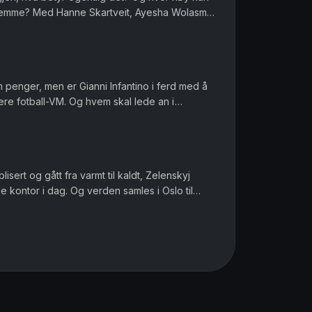
 hjemme? Med Hanne Skartveit, Ayesha Wolasmal
 Sara Gustavsen. Ansv...
om penger, men er Gianni Infantino i ferd med å
ere fotball-VM. Og hvem skal lede an i
ofile i muslimske miljø...
sert og gått fra varmt til kaldt, Zelenskyj
 kontor i dag. Og verden samles i Oslo til
, men det er Norway C...