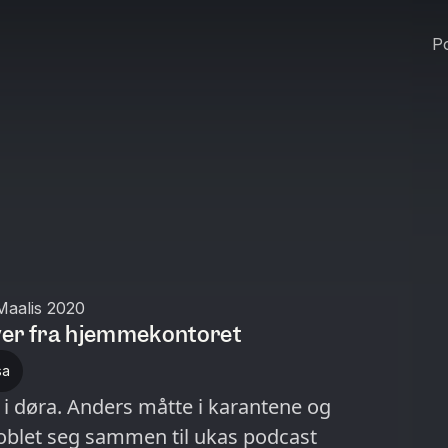
Po
Maalis 2020
ver fra hjemmekontoret
sa
i døra. Anders måtte i karantene og
koblet seg sammen til ukas podcast