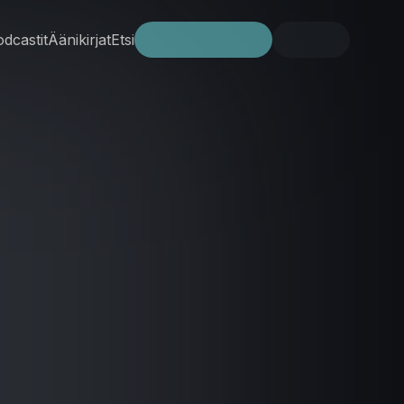
dcastit
Äänikirjat
Etsi
Kokeile ilmaiseksi
Kirjaudu