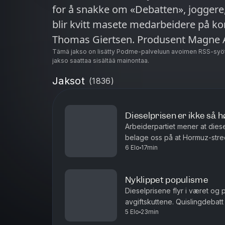
for å snakke om «Debatten», joggere,
blir kvitt masete medarbeidere på k
Thomas Giertsen. Produsent Magne 
Tämä jakso on lisätty Podme-palveluun avoimen RSS-syöt
jakso saattaa sisältää mainontaa.
Jaksot
(
1836
)
Dieselprisen er ikke så h
Arbeiderpartiet mener at dies
belage oss på at Hormuz-stred
6 Elo
17min
uoverskuelig fremtid? Antall siv
Nyklippet populisme
Dieselprisene flyr i været og 
avgiftskuttene. Quislingdebatt
5 Elo
23min
aktualisert i landet som holdt 