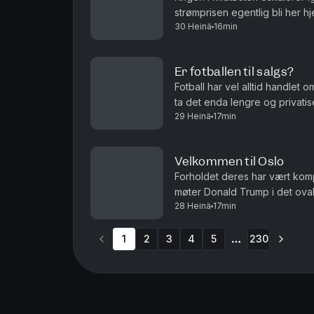
strømprisen egentlig bli her
30 Heinä
16min
og Roar Valderhaug. Produsent
Er fotballen til salgs?
Fotball har vel alltid handlet 
ta det enda lengre og privatis
29 Heinä
17min
debatten om fordommer mot hom
Velkommen til Oslo
Forholdet deres har vært kompli
møter Donald Trump i det ovale
28 Heinä
17min
fotball. Det er ikke fotball VM
1
2
3
4
5
230
More pages