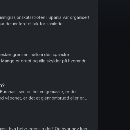
 immigrasjonskatastrofen i Spania var organisert
Bør det innføre et tak for samlede
er et regnestykke til NAV...
nesker grensen mellom den spanske
Mange er drept og alle skylder på hverandre
nnføres norgespris på biff i dette la...
n?
Burnham, snu en hel velgemasse, er det
ed våpenet, er det et gjennombrudd eller er
r menn et spesielt ansvar når de...
igjen, hva betyr egentlig det? Og hvor høy kan