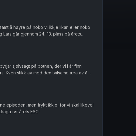
samt å høyre på noko vi ikkje likar, eller noko
g Lars går gjennom 24.-13. plass på årets
sjølve vurdere kva so...
byrjar sjølvsagt på botnen, der vi i år finn
s. Kven stikk av med den tvilsame æra av å
n i år?
e episoden, men frykt ikkje, for vi skal likevel
raga før årets ESC!