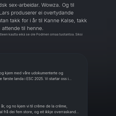
dsk sex-arbeidar. Wowza. Og til
 Lars produserer ei overtydande
tan takk for i år til Kanne Kalse, takk
 attende til henne.
teen kautta eikä se ole Podmen omaa tuotantoa. Siksi
 og kjem med våre udokumenterte og
 første landa i ESC 2025. Vi startar oss i
nia, Slovenia, Montenegro og Hellas...
t år, og no kjem vi til crême de la crême,
al frå dei fem store, og eit ikkje overraskande