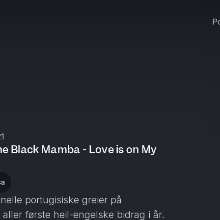
Po
21
he Black Mamba - Love is on My
sa
onelle portugisiske greier på
 aller første heil-engelske bidrag i år.