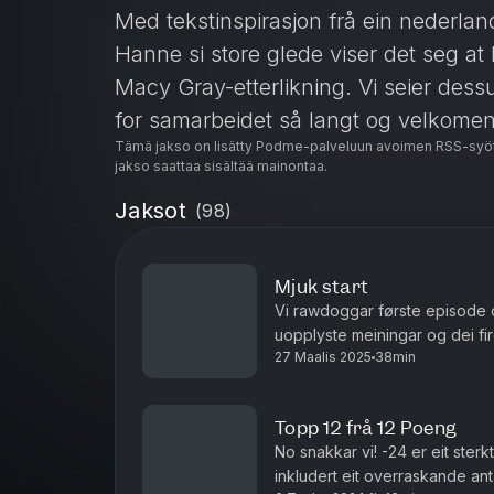
Med tekstinspirasjon frå ein nederlan
Hanne si store glede viser det seg at
Macy Gray-etterlikning. Vi seier dessu
for samarbeidet så langt og velkomen
Tämä jakso on lisätty Podme-palveluun avoimen RSS-syöt
jakso saattaa sisältää mainontaa.
Jaksot
(
98
)
Mjuk start
Vi rawdoggar første episode
uopplyste meiningar og dei fire
27 Maalis 2025
38min
varmare strok og besøker Alba
Topp 12 frå 12 Poeng
No snakkar vi! -24 er eit sterk
inkludert eit overraskande ant