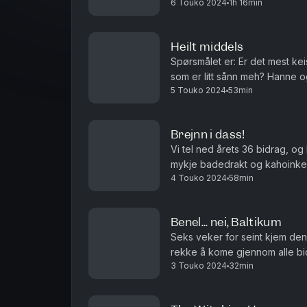
6 Touko 2024
1h 16min
antal estiske bidrag.
Heilt middels
Spørsmålet er: Er det mest kei
som er litt sånn meh? Hanne o
5 Touko 2024
53min
rangeringsfasit, og så kan de 
Brejnn i dass!
Vi tel ned årets 36 bidrag, og 
mykje badedrakt og kahoinker
4 Touko 2024
58min
vere den mest bedritne songe
Benel... nei, Baltikum
Seks veker for seint kjem denn
rekke å kome gjennom alle bid
3 Touko 2024
32min