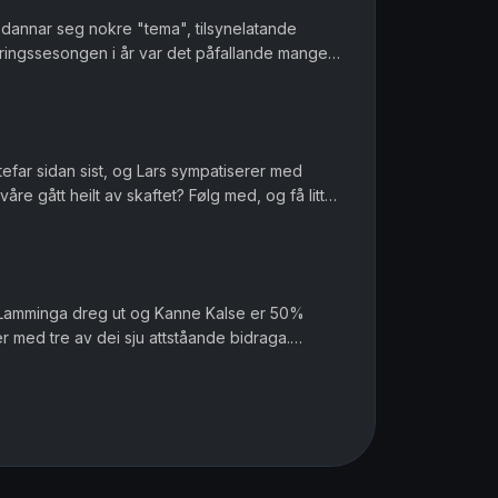
år dannar seg nokre "tema", tilsynelatande
seringssesongen i år var det påfallande mange
på, og du treng ikkje...
tefar sidan sist, og Lars sympatiserer med
re gått heilt av skaftet? Følg med, og få litt
 på kjøpet.
de? Lamminga dreg ut og Kanne Kalse er 50%
r med tre av dei sju attståande bidraga.
ia leverer ein mildt sagt b...