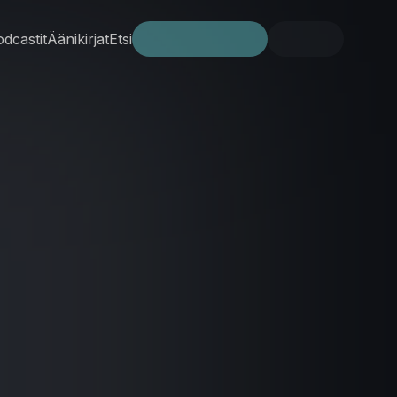
dcastit
Äänikirjat
Etsi
Kokeile ilmaiseksi
Kirjaudu