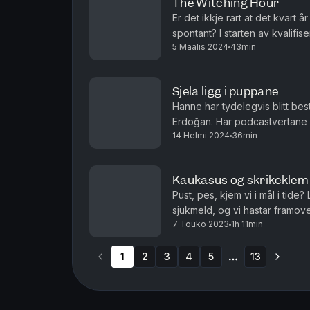
The Witching Hour
Er det ikkje rart at det kvart 
spontant? I starten av kvalifi
5 Maalis 2024
43min
heksete songar som melde seg 
Sjela ligg i puppane
Hanne har tydelegvis blitt bes
Erdoğan. Har podcastvertane vå
14 Helmi 2024
36min
Albania, Tsjekkia og Frankrike
Kaukasus og skrikeklem
Pust, pes, kjem vi i mål i ti
sjukmeld, og vi hastar framove
7 Touko 2023
1h 11min
Armenia, Aserbajdsjan og Georg
1
2
3
4
5
13
More pages