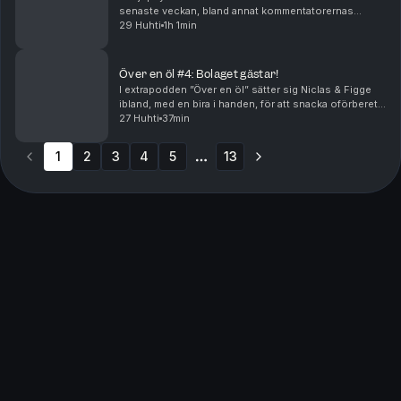
senaste veckan, bland annat kommentatorernas
urspårning på Gotland – och kör även en lång rad
29 Huhti
1h 1min
absurda referenser till hur länge sedan det var som nu
SH...
Över en öl #4: Bolaget gästar!
I extrapodden ”Över en öl” sätter sig Niclas & Figge
ibland, med en bira i handen, för att snacka oförberett
och ofiltrerat om högt och lågt kring sporten vi alla
27 Huhti
37min
älskar! I det här avsnittet kommer Wi...
1
2
3
4
5
13
More pages