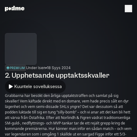
Under Isen
18 Syys 2024
PREMIUM
2. Upphetsande upptaktsskvaller
Kuuntele sovelluksessa
Grabbarna har besökt den årliga upptaktsträffen och samlat på sig
skvaller! Vem käftade direkt med en domare, vem hade precis sålt en dyr
lägenhet och vem semi-dissade SHL:s yngre? Det var dessutom så att
podden luktade till sig en tung ”silly-bomb” – och vi anar att det kan bli hett
att värva från Östafrika. Efter att Norlindh & Figren vädrat traditionsenliga
SM-guld-, nedflyttnings- och MVP-tankar tar de ett rejält grepp kring de
kommande premiärerna. Hur känner man inför en sådan match – och vem
var legendaren som i omgång 1 skällde ut en sargad Figge inför ett 5/3-