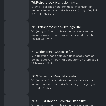
79. Retro-erotik bland domarna
Vi avhandlar både heta och udda snackisar från
senaste veckan – och kör även en djupdykning i vilka
intressen en lång rad hockeyprofiler osar att ha!
27 Touko
1h 4min
Vilken stjärna bör exempelvis vara besatt av att l...
78. Tränarprofilens avlivningsklinik
Vi djupdyker i både heta och udda snackisar från
senaste veckan – och kör även en vända med hur
betydligt mer kreativa och oväntade ”peptalk” runt
20 Touko
57min
kassen inför match skulle kunna låta. Det blir dessut...
77. Under Isen Awards 25/26
Vi djupdyker i både heta och udda snackisar från
senaste veckan – och kör dessutom en storslagen
gala, med mängder av speciella priser, för att
13 Touko
1h 9min
sammanfatta säsongen 25/26! Vem tar exempelvis
hem Bert ...
76. SD-osande SM-guldfirande
Vi djupdyker i både heta och udda snackisar från
senaste veckan – och kör även en genomgång av
grabbarnas säsongsbingo! Det blir dessutom en
6 Touko
1h 3min
maffig dissekering av de uppfriskande och
underhållande tur...
75. SHL-klubbens Ridskolan-koppling
Vi djupdyker i både heta och udda snackisar från