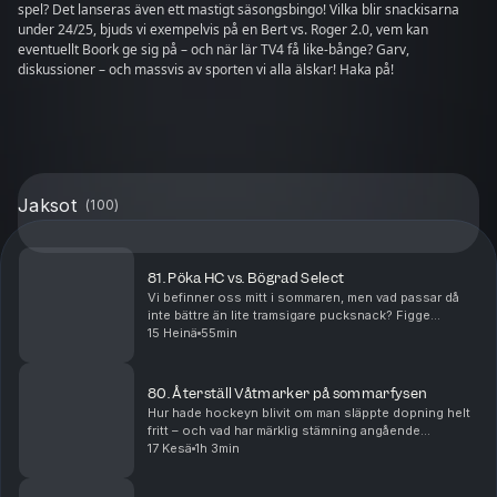
spel? Det lanseras även ett mastigt säsongsbingo! Vilka blir snackisarna
under 24/25, bjuds vi exempelvis på en Bert vs. Roger 2.0, vem kan
eventuellt Boork ge sig på – och när lär TV4 få like-bånge? Garv,
diskussioner – och massvis av sporten vi alla älskar! Haka på!
Jaksot
(
100
)
81. Pöka HC vs. Bögrad Select
Vi befinner oss mitt i sommaren, men vad passar då
inte bättre än lite tramsigare pucksnack? Figge
förklarar varför det här är den värsta tiden på året för
15 Heinä
55min
att vara spelare, men därefter är det hög ti...
80. Återställ Våtmarker på sommarfysen
Hur hade hockeyn blivit om man släppte dopning helt
fritt – och vad har märklig stämning angående
kvinnobröst eller suspensoarer av kevlar med det hela
17 Kesä
1h 3min
att göra? Det blir även en djupdykning i Figges ...