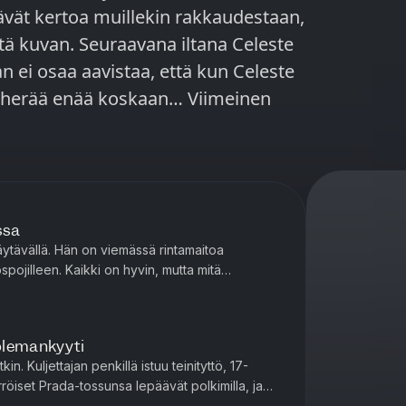
ävät kertoa muillekin rakkaudestaan,
tä kuvan. Seuraavana iltana Celeste
 ei osaa aavistaa, että kun Celeste
 enää koskaan… Viimeinen
ssa
äytävällä. Hän on viemässä rintamaitoa
pojilleen. Kaikki on hyvin, mutta mitä
a huonetta, sitä kovempana hän ku...
olemankyyti
n. Kuljettajan penkillä istuu teinityttö, 17-
öiset Prada-tossunsa lepäävät polkimilla, ja
t edessä olevaan ti...