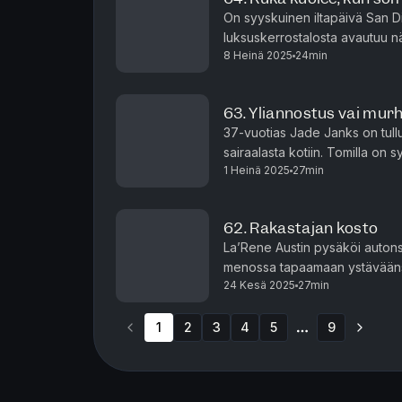
On syyskuinen iltapäivä San 
luksuskerrostalosta avautuu nä
8 Heinä 2025
24min
Yhdessä asunnossa mies ja naine
63. Yliannostus vai mur
37-vuotias Jade Janks on tul
sairaalasta kotiin. Tomilla on sydän- ja maksavaivoja, ja kaiken lisäksi hän
1 Heinä 2025
27min
kaatui ja loukkasi itsensä muut
62. Rakastajan kosto
La’Rene Austin pysäköi autonsa
menossa tapaamaan ystävääns
24 Kesä 2025
27min
talolle autotallin kautta. La’Re
1
2
3
4
5
9
More pages