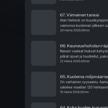
67. Viimeinen tanssi
Alan Helmick on kuusikymppinen
vaimonsa kuoleman jälkeen uu
29 Heinä 2025
29min
häntä surun keskellä, mutta se e
66. Kauneushoitolan rä
Naisen vaaleat hiukset kehyst
pitkät ripset ja huolitellut, pa
22 Heinä 2025
30min
asiakkaaltaan ja toivottaa kaks
65. Kuolema miljonäärie
On varhainen syysaamu. Aamuk
säteilee maatilan 120 hehtaarin
15 Heinä 2025
25min
kaksoissiskoksille, Susan ja Di
64. Kuka kuolee, kun so