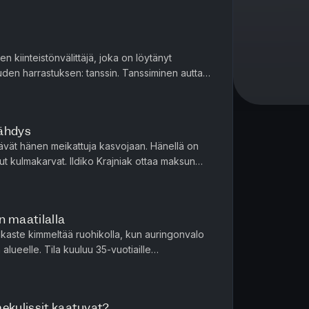
 kiinteistönvälittäjä, joka on löytänyt
den harrastuksen: tanssin. Tanssiminen auttaa
i ole ainoa asia, joka s...
jähdys
ävät hänen meikattuja kasvojaan. Hänellä on
ksut kulmakarvat. Ildiko Krajniak ottaa maksun
i muuta asiakasta...
n maatilalla
aste kimmeltää ruohikolla, kun auringonvalo
 alueelle. Tila kuuluu 35-vuotiaille
ana Cummingsille, kuuluisan k...
mekulissit kaatuvat?