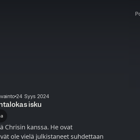
Po
avainto
24 Syys 2024
htalokas isku
sa
sä Chrisin kanssa. He ovat
ivät ole vielä julkistaneet suhdettaan