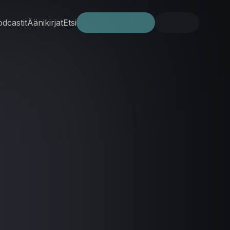
dcastit
Äänikirjat
Etsi
Kokeile ilmaiseksi
Kirjaudu