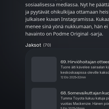
sosiaalisessa mediassa. Nyt he päätt
ja pyytävät ohikulkijaa ottamaan heis
julkaisee kuvan Instagramissa. Kukaan
menee sinä yönä nukkumaan, hän ei herää
havainto on Podme Original -sarja.
Jaksot
(
70
)
69. Hirviöhoitajan ottee
Tuore äiti kävelee sairaalan k
keskoskaapissa oleville kaksos
12 Elo 2025
32min
lähemmäs äiti pääsee poikiens
68. Somevaikuttajan ku
Tumma Toyota liukuu katuja pitki
vuotias Mackenzie. Hänen pörr
5 Elo 2025
26min
hänen katseensa on kiinnittyny