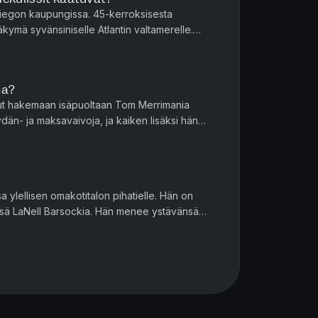
Diegon kaupungissa. 45-kerroksisesta
kymä syvänsiniselle Atlantin valtamerelle.
n istuvat sohvalla rennosti jut...
ha?
lut hakemaan isäpuoltaan Tom Merrimania
amaa viikkoa aiemmin. J...
 ylellisen omakotitalon pihatielle. Hän on
ä LaNell Barsockia. Hän menee ystävänsä
ne ehtii ottaa vain muutaman...