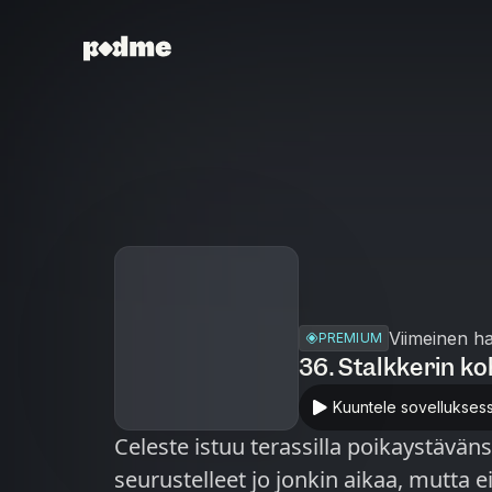
Viimeinen h
PREMIUM
36. Stalkkerin ko
Kuuntele sovellukses
Celeste istuu terassilla poikaystävän
seurustelleet jo jonkin aikaa, mutta e