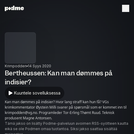
Krimpodden
14 Syys 2020
Bertheussen: Kan man dømmes på
indisier?
Kuuntele sovelluksessa
Kan man dømmes på indisier? Hvor lang straff kan hun få? VGs
krimkommentator Øystein Milli svarer på spørsmål som er kommet inn til
krimpodden@vg.no. Programleder Tor-Erling Thømt Ruud. Teknisk
produsent Magne Antonsen.
Tämä jakso on lisätty Podme-palveluun avoimen RSS-syötteen kautta
eikä se ole Podmen omaa tuotantoa. Siksi jakso saattaa sisältää