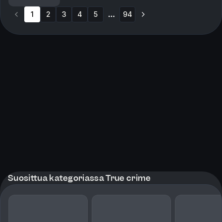
Krimkommentator Øystein Milli og Tor-Erling Thømt ...
1
2
3
4
5
94
More pages
Suosittua kategoriassa True crime