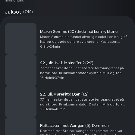
mainontaa.
Jaksot
(
749
)
Maren Sømme (30) døde - så kom ryktene
Maren Sømme ble funnet alvorlig skadet i en bolig på
Nærbø og døde senere av skadene. Kjæresten
hennes er siktet for drap, men nekter straffskyld. I
6 Elo
24min
denne episoden går Tor-Erling Thømt Ruud og
Øystein...
22. juli: Hva ble straffen? (2:2)
77 mennesker døde i det største terrorangrepet på
norsk jord. Krimkommentator Øystein Milli og Tor-
Erling Thømt Ruud går gjennom etterspillet av 22. juli i
16 Heinä
37min
2011. Ansvarlig redaktør Gard Steiro
22. juli: Marerittdagen (1:2)
77 mennesker døde i det største terrorangrepet på
norsk jord. Krimkommentator Øystein Milli og Tor-
Erling Thømt Ruud går gjennom terrorhandlingene den
16 Heinä
48min
22. juli i 2011 som har preget Norge siden. Ansva...
Rettssaken mot Wangen (5): Dommen
Dommen mot Steinar Wangen har kommet. Han var