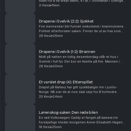
tiltalt for å ha drept Malin, 47 år, i Trollhättan i Sverige i
september 2024. Det store spørsmålet i rettssaken
3 Heinä
11min
var om han brukte en pute. Tor-Erling Thø...
Drapene i Svelvik (2:2): Sjokket
Fire mennesker blir funnet omkommet i brannruinene.
Politiet etterforsker saken. Finner de ut av hva som
har skjedd? Og hvorfor? Ansvarlig redaktør Gard
28 Kesä
26min
Steiro
Drapene i Svelvik (1:2): Brannen
Midt på natten en tidlig desemberdag står et hus i
Svelvik i full fyr. Der bor en familie på fire. Mannen i
huset er brannmann. Hva har skjedd? Ansvarlig
28 Kesä
20min
redaktør Gard Steiro
Et varslet drap (4): Etterspillet
Drapet på Rahavy har gitt sjokkbølger inn i justis-
Norge. Nå sier de at noe skal skje for å forhindre
lignende saker. Men kommer lovnadene til å bli fulgt
25 Kesä
24min
opp? Krimkommentator Øystein Milli og Tor-Erl...
Lørenskog-saken: Den røde bilen
En rød Volkswagen Caddy er fanget på kamera tre
forskjellige steder morgenen Anne-Elisabeth Hagen
forsvant. Politiet jakter svar: Hva gjorde den der?
18 Kesä
25min