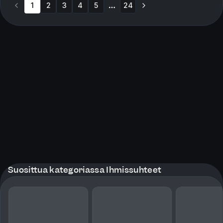
1
2
3
4
5
24
More pages
Suosittua kategoriassa Ihmissuhteet