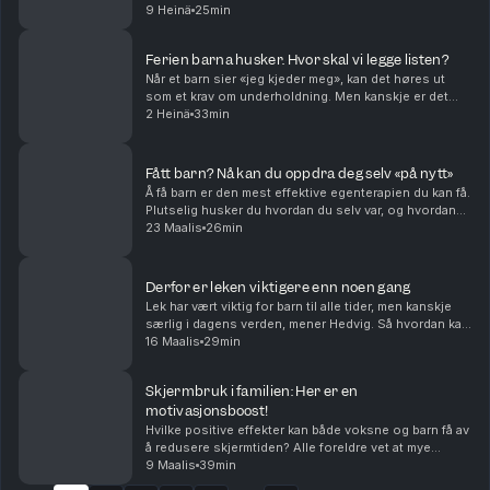
hverandre. Men hva skjer når rutinene forsvinner,
9 Heinä
25min
leggetiden flyter, barna blir ville og de ...
Ferien barna husker. Hvor skal vi legge listen?
Når et barn sier «jeg kjeder meg», kan det høres ut
som et krav om underholdning. Men kanskje er det
noe annet som skjer akkurat der, i tomrommet før
2 Heinä
33min
barnet finner på noe selv. Hvordan kan vi voksne b...
Fått barn? Nå kan du oppdra deg selv «på nytt»
Å få barn er den mest effektive egenterapien du kan få.
Plutselig husker du hvordan du selv var, og hvordan
du ble møtt av de voksne. Kanskje innser du hvor liten
23 Maalis
26min
du var da du oppførte deg på en måte ...
Derfor er leken viktigere enn noen gang
Lek har vært viktig for barn til alle tider, men kanskje
særlig i dagens verden, mener Hedvig. Så hvordan kan
voksne stimulere til mer lek? Hvorfor leker noen barn
16 Maalis
29min
mer selvstendig enn andre, og hvor m...
Skjermbruk i familien: Her er en
motivasjonsboost!
Hvilke positive effekter kan både voksne og barn få av
å redusere skjermtiden? Alle foreldre vet at mye
skjermbruk er negativt. I denne episoden snur vi på
9 Maalis
39min
det: Hjerneforsker Ole Petter Hjelle er med ...