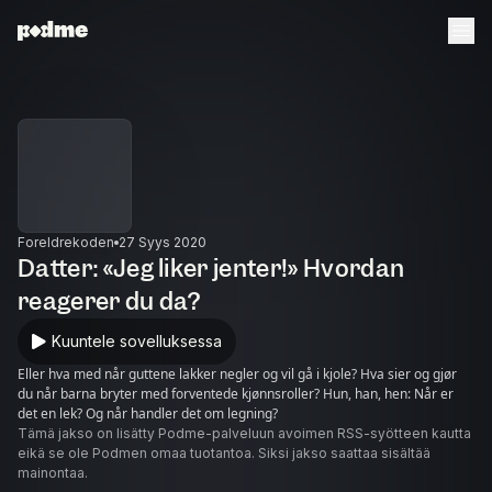
Foreldrekoden
27 Syys 2020
Datter: «Jeg liker jenter!» Hvordan
reagerer du da?
Kuuntele sovelluksessa
Eller hva med når guttene lakker negler og vil gå i kjole? Hva sier og gjør
du når barna bryter med forventede kjønnsroller? Hun, han, hen: Når er
det en lek? Og når handler det om legning?
Tämä jakso on lisätty Podme-palveluun avoimen RSS-syötteen kautta
eikä se ole Podmen omaa tuotantoa. Siksi jakso saattaa sisältää
mainontaa.