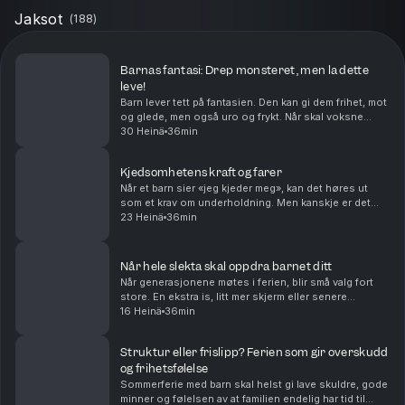
Jaksot
(
188
)
Barnas fantasi: Drep monsteret, men la dette
leve!
Barn lever tett på fantasien. Den kan gi dem frihet, mot
og glede, men også uro og frykt. Når skal voksne
spille med, når skal vi være tydelige, og hvordan kan vi
30 Heinä
36min
bruke fantasien til å forstå barna be...
Kjedsomhetens kraft og farer
Når et barn sier «jeg kjeder meg», kan det høres ut
som et krav om underholdning. Men kanskje er det
noe annet som skjer akkurat der, i tomrommet før
23 Heinä
36min
barnet finner på noe selv. Hvordan kan vi voksne b...
Når hele slekta skal oppdra barnet ditt
Når generasjonene møtes i ferien, blir små valg fort
store. En ekstra is, litt mer skjerm eller senere
leggetid kan vekke sterke følelser hos både foreldre
16 Heinä
36min
og besteforeldre. Det handler ofte om mer en...
Struktur eller frislipp? Ferien som gir overskudd
og frihetsfølelse
Sommerferie med barn skal helst gi lave skuldre, gode
minner og følelsen av at familien endelig har tid til