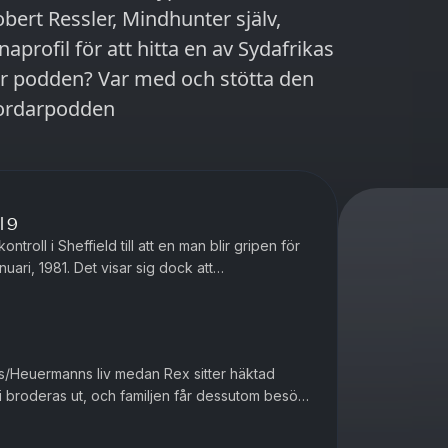
obert Ressler, Mindhunter själv,
aprofil för att hitta en av Sydafrikas
mordarpodden
l 9
ntroll i Sheffield till att en man blir gripen för
anuari, 1981. Det visar sig dock att
 än vanligt. Mann...
ups/Heuermanns liv medan Rex sitter häktad
afi broderas ut, och familjen får dessutom besök
av dottern till en annan ökänd seriemördare. Ma...