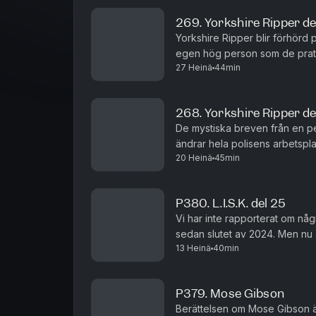
269. Yorkshire Ripper de
Yorkshire Ripper blir förhörd p
egen hög person som de prata
27 Heinä
44min
försvagar polisens chans att 
268. Yorkshire Ripper de
De mystiska breven från en pe
ändrar hela polisens arbetspl
20 Heinä
45min
staden Sunderland i grevskape
P380. L.I.S.K. del 25
Vi har inte rapporterat om några
sedan slutet av 2024. Men nu ä
13 Heinä
40min
avsnitt kommer du få höra den 
P379. Mose Gibson
Berättelsen om Mose Gibson är