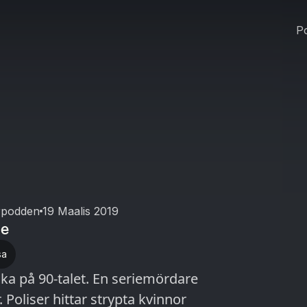
Po
rpodden
19 Maalis 2019
le
sa
ika på 90-talet. En seriemördare
oliser hittar strypta kvinnor