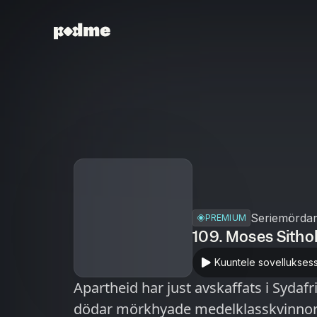
Seriemörda
PREMIUM
109. Moses Sitho
Kuuntele sovellukses
Apartheid har just avskaffats i Sydafr
dödar mörkhyade medelklasskvinnor. P