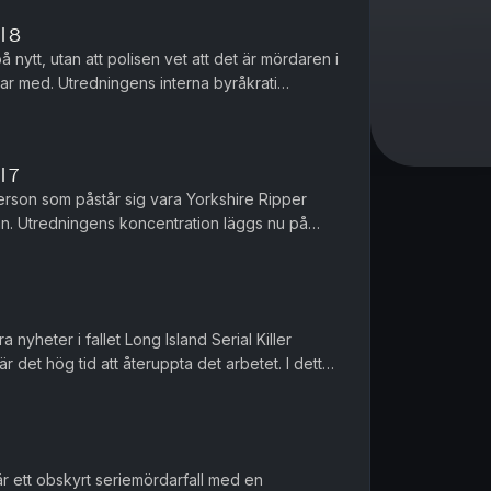
l 8
å nytt, utan att polisen vet att det är mördaren i
r med. Utredningens interna byråkrati
komma närmre en lösning...
l 7
rson som påstår sig vara Yorkshire Ripper
an. Utredningens koncentration läggs nu på
t Tyne and Wear i nordöstra ...
 nyheter i fallet Long Island Serial Killer
r det hög tid att återuppta det arbetet. I detta
stora nyheten o...
 ett obskyrt seriemördarfall med en