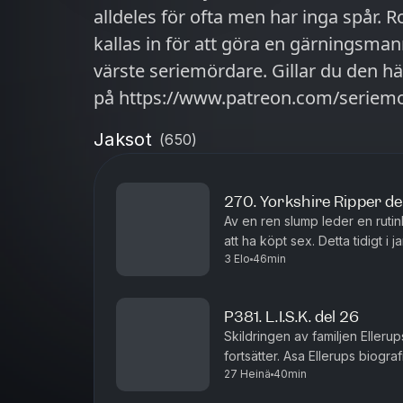
alldeles för ofta men har inga spår. R
kallas in för att göra en gärningsmann
värste seriemördare. Gillar du den här podden? Var med och stötta den
på https://www.patreon.com/serie
Jaksot
(
650
)
270. Yorkshire Ripper de
Av en ren slump leder en rutinko
att ha köpt sex. Detta tidigt i j
3 Elo
46min
omständigheterna är märkligare
P381. L.I.S.K. del 26
Skildringen av familjen Eller
fortsätter. Asa Ellerups biogr
27 Heinä
40min