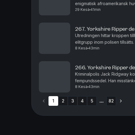
enigmatisk afroamerikansk huv
29 Kesä
41min
Detta är en brottshistoria i et
267. Yorkshire Ripper de
Utredningen hittar kroppen till
elitgrupp inom polisen tillsätts
8 Kesä
43min
för seriemördaren, denna gång 
266. Yorkshire Ripper de
Kriminalpolis Jack Ridgway komm
fempundssedel. Han misstänker
8 Kesä
43min
grevskapsomfattande utrednin
1
2
3
4
5
82
More pages