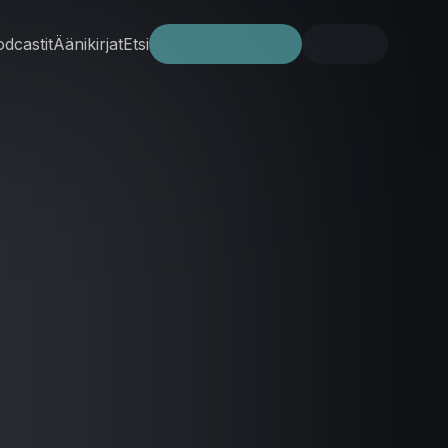
dcastit
Äänikirjat
Etsi
Kokeile ilmaiseksi
Kirjaudu