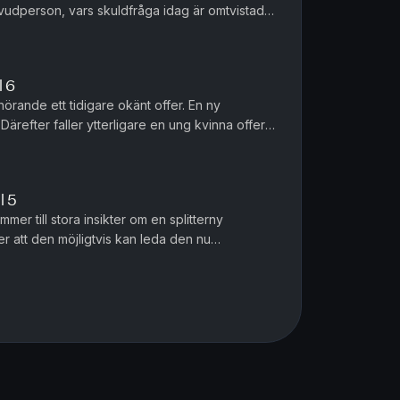
udperson, vars skuldfråga idag är omtvistad.
t kompromissat Jim Crow-USA, d...
l 6
hörande ett tidigare okänt offer. En ny
. Därefter faller ytterligare en ung kvinna offer
i staden Halifax....
l 5
er till stora insikter om en splitterny
 att den möjligtvis kan leda den nu
gen till mördaren, och en mycket kom...