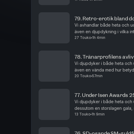
79. Retro-erotik bland 
Vi avhandlar både heta och u
även en djupdykning i vilka in
27 Touko
1h 4min
Vilken stjärna bör exempelvis va
78. Tränarprofilens avliv
Vi djupdyker i både heta och
även en vända med hur betydl
20 Touko
57min
kassen inför match skulle kunna 
77. Under Isen Awards 
Vi djupdyker i både heta och
dessutom en storslagen gala, 
13 Touko
1h 9min
sammanfatta säsongen 25/26! 
76. SD-osande SM-guldf