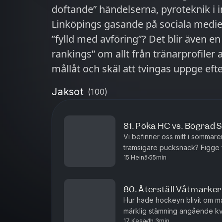
doftande” händelserna, pyroteknik i i
Linköpings gasande på sociala medier
”fylld med avföring”? Det blir även 
rankings” om allt från tränarprofiler a
mållåt och skäl att tvingas uppge eft
Det landar dessutom i ett resoneman
Jaksot
(
100
)
slumpmässigt utvald person från en
coach i en final 7. Vi kör också en bi
81. Pöka HC vs. Bögrad S
kommer höra en hockeyspelare säga –
Vi befinner oss mitt i sommare
och annan urspårad diskussion! Garv, 
tramsigare pucksnack? Figge f
älskar – haka på, älskade vänner!
15 Heinä
55min
året för att vara spelare, men d
80. Återställ Våtmarke
Hur hade hockeyn blivit om ma
märklig stämning angående kv
17 Kesä
1h 3min
det hela att göra? Det blir äve