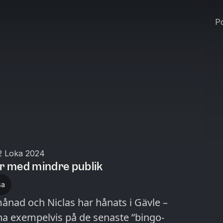
Po
2 Loka 2024
ar med mindre publik
sa
ånad och Niclas har hånats i Gävle –
a exempelvis på de senaste ”bingo-