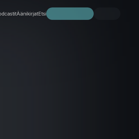
dcastit
Äänikirjat
Etsi
Kokeile ilmaiseksi
Kirjaudu