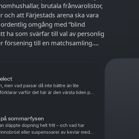
nomhushallar, brutala frånvarolistor,
 och att Färjestads arena ska vara
en ordentlig omgång med ”blind
tt ha som svärfar till val av personlig
er försening till en matchsamling.
g kring om Ebba Busch eller en helt
 SHL-klack är mest lämpad som
sarr lista med sådant man aldrig
elect
 och det uppstår självfallet både en
n, men vad passar då inte bättre än lite
allvar och massvis av sporten vi alla
örklarar varför det här är den värsta tiden på
ärefter är det hög ti...
r på sommarfysen
n släppte dopning helt fritt – och vad har
innobröst eller suspensoarer av kevlar med
n en djupdykning i Figges ...