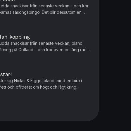
 udda snackisar från senaste veckan – och kör
rnas säsongsbingo! Det blir dessutom en
riskande och underhållande tur...
lan-koppling
 udda snackisar från senaste veckan, bland
rning på Gotland – och kör även en lång rad
nge sedan det var som nu SH...
ästar!
ter sig Niclas & Figge ibland, med en bira i
ett och ofiltrerat om högt och lågt kring
r avsnittet kommer Wi...