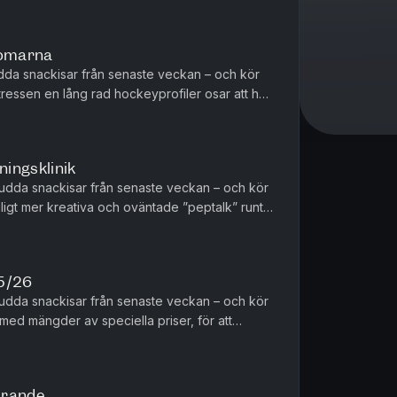
domarna
dda snackisar från senaste veckan – och kör
tressen en lång rad hockeyprofiler osar att ha!
ra besatt av att l...
ningsklinik
 udda snackisar från senaste veckan – och kör
igt mer kreativa och oväntade ”peptalk” runt
låta. Det blir dessut...
25/26
 udda snackisar från senaste veckan – och kör
med mängder av speciella priser, för att
Vem tar exempelvis hem Bert ...
irande