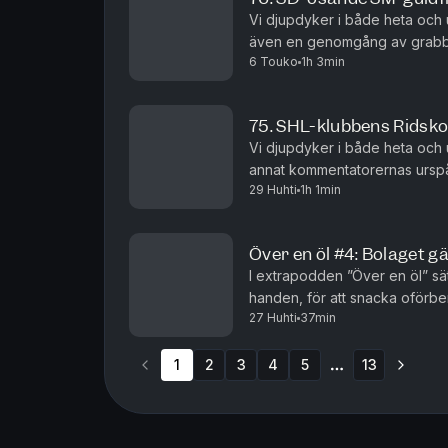
Vi djupdyker i både heta och
även en genomgång av grabba
6 Touko
1h 3min
maffig dissekering av de uppf
75. SHL-klubbens Ridsko
Vi djupdyker i både heta och
annat kommentatorernas urspå
29 Huhti
1h 1min
absurda referenser till hur lä
Över en öl #4: Bolaget g
I extrapodden ”Över en öl” sät
handen, för att snacka oförber
27 Huhti
37min
sporten vi alla älskar! I det hä
1
2
3
4
5
13
More pages