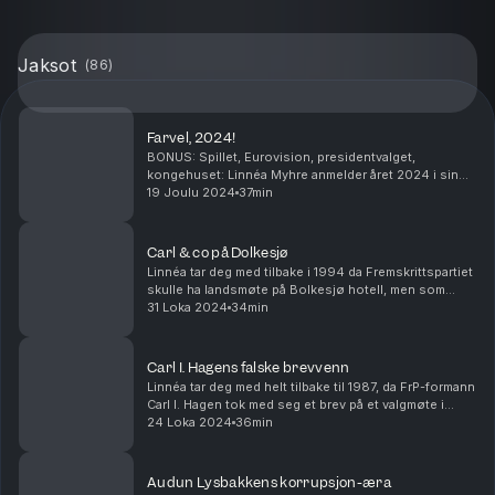
Jaksot
(
86
)
Farvel, 2024!
BONUS: Spillet, Eurovision, presidentvalget,
kongehuset: Linnéa Myhre anmelder året 2024 i sin
aller siste episode av «Gi meg alle detaljene».
19 Joulu 2024
37min
Produsert av Amanda Strand Askeland
Carl & co på Dolkesjø
Linnéa tar deg med tilbake i 1994 da Fremskrittspartiet
skulle ha landsmøte på Bolkesjø hotell, men som
endte i et internt blodbad i partiet da fire av
31 Loka 2024
34min
medlemmene sladret til Dagsrevyen. Produsert av...
Carl I. Hagens falske brevvenn
Linnéa tar deg med helt tilbake til 1987, da FrP-formann
Carl I. Hagen tok med seg et brev på et valgmøte i
Rørvik for å advare det norske folk mot at muslimene
24 Loka 2024
36min
ønsket å ta over landet. Men hva skjedd...
Audun Lysbakkens korrupsjon-æra