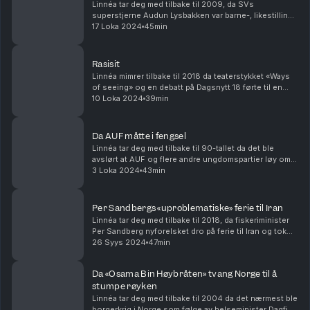
Linnéa tar deg med tilbake til 2009, da SVs
superstjerne Audun Lysbakken var barne-, likestilling
og inkluderingsminister, og på god vei til å bli ny
17 Loka 2024
45min
partileder. Men bare måneder før avgjørelsen skal ...
Rasisit
Linnéa mimrer tilbake til 2018 da teaterstykket «Ways
of seeing» og en debatt på Dagsnytt 18 førte til en
direktesendt true crime-serie i Dagsrevyen - med en
10 Loka 2024
39min
plot twist som gav hele Norge hakeslepp. ...
Da AUF måtte i fengsel
Linnéa tar deg med tilbake til 90-tallet da det ble
avslørt at AUF og flere andre ungdomspartier løy om
hvor mange medlemmer de hadde og svindlet til seg
3 Loka 2024
43min
støtte fra staten. Produsert av Amanda Strand...
Per Sandbergs «uproblematiske» ferie til Iran
Linnéa tar deg med tilbake til 2018, da fiskeriminister
Per Sandberg nyforelsket dro på ferie til Iran og tok
med jobbtelefonen. Produsert av Amanda Strand
26 Syys 2024
47min
Askeland
Da «Osama Bin Høybråten» tvang Norge til å
stumpe røyken
Linnéa tar deg med tilbake til 2004 da det nærmest ble
borgerkrig i Norge som følge av helseminister Dagfinn