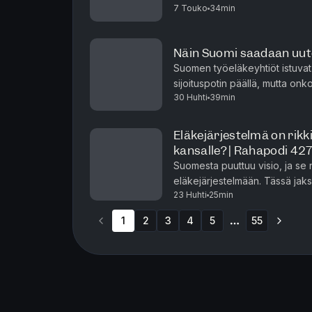
7 Touko
34min
valonpilkkuja.Nokia on tehnyt hu
Näin Suomi saadaan uut
Suomen työeläkeyhtiöt istuvat 
sijoituspotin päällä, mutta o
30 Huhti
39min
tukemiseen? Tässä jaksossa Jasm
Eläkejärjestelmä on rikki
kansalle? | Rahapodi 42
Suomesta puuttuu visio, ja se
eläkejärjestelmään. Tässä jak
23 Huhti
25min
Siilasmaan, Risto Murron ja Jaa
1
2
3
4
5
55
More pages