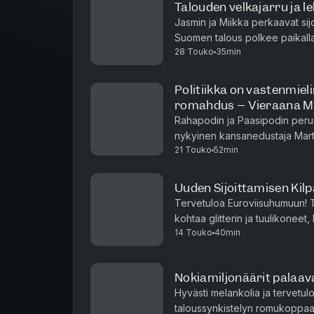
Talouden velkajarru ja 
Jasmin ja Miikka perkaavat sij
Suomen talous polkee paikallaa
28 Touko
35min
tulevaisuuteen.Suomalainen hyv
Politiikka on vastenmie
romahdus – Vieraana Ma
Rahapodin ja Paasipodin perus
nykyinen kansanedustaja Mart
21 Touko
52min
jaksossa Martin ei säästele s
Uuden Sijoittamisen Kilp
Tervetuloa Euroviisuhumuun! T
kohtaa glitterin ja tuulikoneet
14 Touko
40min
ensimmäisen Uuden Sijoittamise
Nokiamiljonäärit palaava
Hyvästi melankolia ja tervetulo
taloussynkistelyn romukoppaa