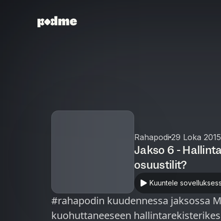
Rahapodi
29 Loka 2015
Jakso 6 - Hallint
osuustilit?
Kuuntele sovellukses
#rahapodin kuudennessa jaksossa Mii
kuohuttaneeseen hallintarekisterikes