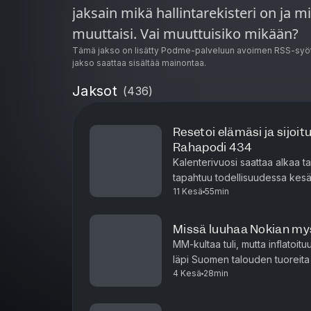
jaksain mikä hallintarekisteri on ja 
muuttaisi. Vai muuttuisiko mikään?
Tämä jakso on lisätty Podme-palveluun avoimen RSS-syöt
jakso saattaa sisältää mainontaa.
Jaksot
(
436
)
Resetoi elämäsi ja sijoit
Rahapodi 434
Kalenterivuosi saattaa alkaa t
tapahtuu todellisuudessa kesä
11 Kesä
55min
talouden suuriin suunnanmuutok
Missä luuhaa Nokian my
MM-kultaa tuli, mutta inflatoi
läpi Suomen talouden tuoreita 
4 Kesä
28min
kasvua. Aalto-yliopiston tutk