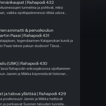
lehmänkaupat | Rahapodi 432
oitusmessujen tunnelmia ja pohtivat, miksi
n, vaikka sijoittajaskenessä riittää uskoa
invointiyritys Oura suun...
linen ammatti & peruskoulun
rtin Paasi | Rahapodi 431
tajajäsen, legendaarinen Katajanokan kundi ja
in Paasi tekee paluun studioon! Tässä
anojaan kahden vuoden eduskunt...
ailu (USK) | Rahapodi 430
ässä Rahapodin erikoisjaksossa sijoittaminen
, kun Jasmin ja Miikka käynnistävät historian
n Kilpailun (USK).E...
t ja talous yllättää | Rahapodi 429
a positiivisuus! Jasmin ja Miikka heittävät
n ja perkaavat Suomen talouden tuoreita