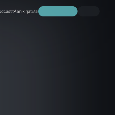
dcastit
Äänikirjat
Etsi
Kokeile ilmaiseksi
Kirjaudu