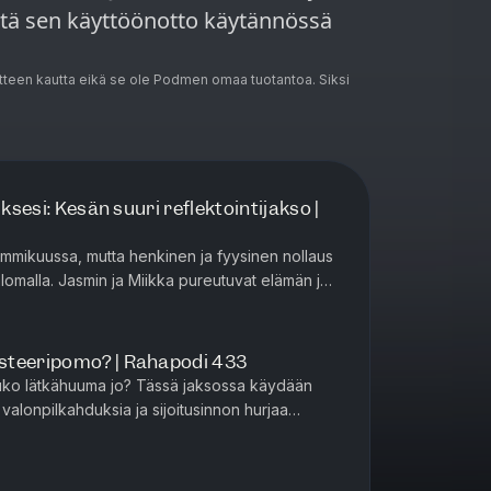
mitä sen käyttöönotto käytännössä
teen kautta eikä se ole Podmen omaa tuotantoa. Siksi
uksesi: Kesän suuri reflektointijakso |
ammikuussa, mutta henkinen ja fyysinen nollaus
lomalla. Jasmin ja Miikka pureutuvat elämän ja
siin. Onko arkesi...
steeripomo? | Rahapodi 433
tuuko lätkähuuma jo? Tässä jaksossa käydään
valonpilkahduksia ja sijoitusinnon hurjaa
imuksen mukaan Suomi on n...