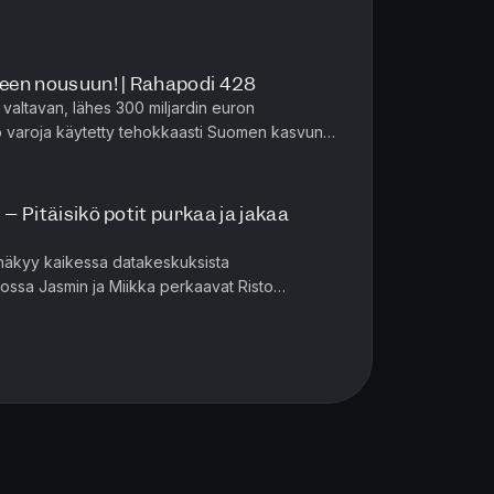
rjan paluun sijoittajien ...
een nousuun! | Rahapodi 428
valtavan, lähes 300 miljardin euron
nko varoja käytetty tehokkaasti Suomen kasvun
in ja Miikka lyövät tiskiin ...
 – Pitäisikö potit purkaa ja jakaa
7
 näkyy kaikessa datakeskuksista
sossa Jasmin ja Miikka perkaavat Risto
kko Kianderin tuoreimpia ulostuloja: ova...