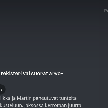
Po
arekisteri vai suorat arvo-
sa
kka ja Martin paneutuvat tunteita
kusteluun. Jaksossa kerrotaan juurta