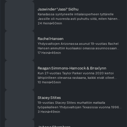
Jaswinder “Jassi” Sidhu
Kanadassa syntyneelle intialaisperheen tyttärelle
Jassille oli nuoresta asti puhuttu siitä, miten hänen
äitinsä ja enonsa tulisivat vielä joku päivä valitsemaan
24 Heinä
50min
hänelle sopivan aviomiehen. Kun Jassi o...
Rachel Hansen
Yhdysvaltojen Arizonassa asunut 19-vuotias Rachel
Hansen ammuttiin kuoliaaksi omassa asunnossaan
keskellä yötä kesäkuussa 2021. Rachel oli ennen
17 Heinä
46min
kuolemaansa joutunut erikoisten tapahtumien
keskelle ja...
Reagan Simmons-Hamcock & Braxlynn
Kun 27-vuotias Taylor Parker vuonna 2020 kertoi
lähipiirilleen olevansa raskaana, kaikki eivät olleet
pelkästään innoissaan. Taylor oli aikaisemmin jäänyt
10 Heinä
55min
kiinni useista erilaisista valheista ja lisäk...
Stacey Stites
19-vuotias Stacey Stites murhattiin matkalla
työpaikalleen Yhdysvaltojen Texasissa vuonna 1996.
Vaikka tapauksesta on annettu tuomio ja syyllinen on
3 Heinä
49min
saanut rangaistuksen, todisteiden luotettavuus ja p...