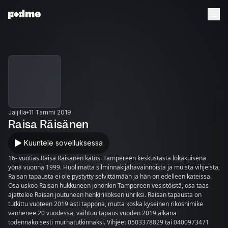
Jäljillä
11 Tammi 2019
Raisa Räisänen
Kuuntele sovelluksessa
16- vuotias Raisa Räisänen katosi Tampereen keskustasta lokakuisena
yönä vuonna 1999. Huolimatta silminnäkijähavainnoista ja muista vihjeistä,
Raisan tapausta ei ole pystytty selvittämään ja hän on edelleen kateissa.
Osa uskoo Raisan hukkuneen johonkin Tampereen vesistöistä, osa taas
ajattelee Raisan joutuneen henkirikoksen uhriksi. Raisan tapausta on
tutkittu vuoteen 2019 asti tappona, mutta koska kyseinen rikosnimike
vanhenee 20 vuodessa, vaihtuu tapaus vuoden 2019 aikana
todennäköisesti murhatutkinnaksi. Vihjeet 0503378829 tai 0400973471