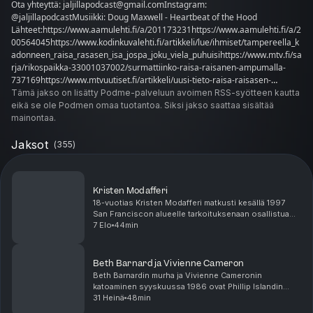
Ota yhteyttä: jaljillapodcast@gmail.comInstagram:
@jaljillapodcastMusiikki: Doug Maxwell - Heartbeat of the Hood
Lähteet:https://www.aamulehti.fi/a/201173231https://www.aamulehti.fi/a/2
00564045https://www.kodinkuvalehti.fi/artikkeli/lue/ihmiset/tampereella_k
adonneen_raisa_rasasen_isa_jospa_joku_viela_puhuisihttps://www.mtv.fi/sa
rja/rikospaikka-33001037002/surmattiinko-raisa-raisanen-ampumalla-
737169https://www.mtvuutiset.fi/artikkeli/uusi-tieto-raisa-raisasen-
katoamisesta-poliisi-epaili-jo-vuonna-2009-turkkilaista-miesta-
Tämä jakso on lisätty Podme-palveluun avoimen RSS-syötteen kautta
mahdolliseksi-
eikä se ole Podmen omaa tuotantoa. Siksi jakso saattaa sisältää
surmaajaksi/6727182#gs.wokl81https://www.aamulehti.fi/kotimaa/tutkijat-
mainontaa.
eivat-luovuta-raisa-raisasen-tapauksessa-ruumiskoirat-tutkivat-maastoa-
tampereella-
Jaksot
(
355
)
23980155https://www.iltalehti.fi/kotimaa/a/201711272200562272https://w
ww.is.fi/kotimaa/art-2000000306033.htmlhttps://www.is.fi/kotimaa/art-
2000000042017.htmlhttps://www.aamulehti.fi/kotimaa/raisa-raisasen-
Kristen Modafferi
kannykka-halytti-viela-aamuyolla-aamulehti-kokosi-tapauksen-uudet-ja-
18-vuotias Kristen Modafferi matkusti kesällä 1997
vanhat-tiedothttps://www.iltalehti.fi/uutiset/a/2015110520617566 See
San Franciscon alueelle tarkoituksenaan osallistua
acast.com/privacy for privacy and opt-out information. Become a member
yliopiston kesäkursseille ja tutustua Kalifornian
7 Elo
44min
at https://plus.acast.com/s/jaljilla.
osavaltioon paremmin. Vain päivää ennen kuin Kri...
Beth Barnard ja Vivienne Cameron
Beth Barnardin murha ja Vivienne Cameronin
katoaminen syyskuussa 1986 ovat Phillip Islandin
tunnetuimpia rikosmysteereitä. Vaikka poliisilla on
31 Heinä
48min
alusta asti ollut teoria siitä, miten naisten kohtalot l...