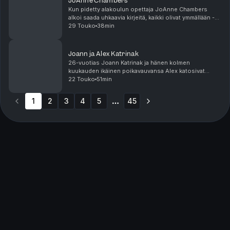
JoAnne Chambers
Kun pidetty alakoulun opettaja JoAnne Chambers
alkoi saada uhkaavia kirjeitä, kaikki olivat ymmällään -
JoAnnella ei ollut vihamiehiä, vaikka hänen vapaammat
29 Touko
38min
opetustyylit jakoivatkin muiden opettajien...
Joann ja Alex Katrinak
26-vuotias Joann Katrinak ja hänen kolmen
kuukauden ikäinen poikavauvansa Alex katosivat
keskellä päivää joulukuussa 1994 Pennsylvaniassa,
22 Touko
51min
Yhdysvalloissa. Poliisin mielenkiinto kääntyi ensin
Joannin a...
1
2
3
4
5
45
More pages