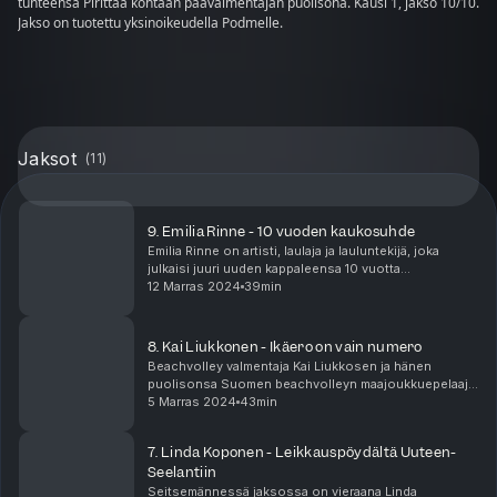
tunteensa Pirittaa kohtaan päävalmentajan puolisona. Kausi 1, jakso 10/10.
Jakso on tuotettu yksinoikeudella Podmelle.
Jaksot
(
11
)
9. Emilia Rinne - 10 vuoden kaukosuhde
Emilia Rinne on artisti, laulaja ja lauluntekijä, joka
julkaisi juuri uuden kappaleensa 10 vuotta
kestäneestä kaukosuhteesta jalkapallomaalivahti
12 Marras 2024
39min
Tinja-Riikka Korpelaan. Studiossa jaetaan kokemuksia
k...
8. Kai Liukkonen - Ikäero on vain numero
Beachvolley valmentaja Kai Liukkosen ja hänen
puolisonsa Suomen beachvolleyn maajoukkuepelaaja
Taru Lahden rakkaussuhteen ainoa kynnyskysymys ei
5 Marras 2024
43min
ollut suhteen alussa vain valmennussuhde, vaan
myös iso...
7. Linda Koponen - Leikkauspöydältä Uuteen-
Seelantiin
Seitsemännessä jaksossa on vieraana Linda