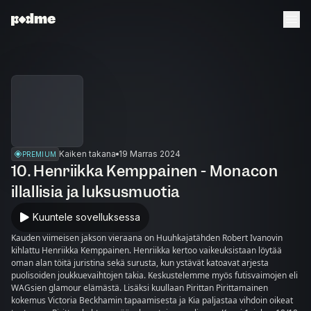
Kaiken takana
19 Marras 2024
PREMIUM
10. Henriikka Kemppainen - Monacon
illallisia ja luksusmuotia
Kuuntele sovelluksessa
Kauden viimeisen jakson vieraana on Huuhkajatähden Robert Ivanovin
kihlattu Henriikka Kemppainen. Henriikka kertoo vaikeuksistaan löytää
oman alan töitä juristina sekä surusta, kun ystävät katoavat arjesta
puolisoiden joukkuevaihtojen takia. Keskustelemme myös futisvaimojen eli
WAGsien glamour elämästä. Lisäksi kuullaan Pirittan Pirittamainen
kokemus Victoria Beckhamin tapaamisesta ja Kia paljastaa vihdoin oikeat