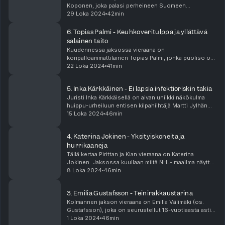
Koponen, joka palasi perheineen Suomeen
koripalloilija puoliso Petteri Koposen yhdentoista
29 Loka 2024
42min
ulkomailla pelatun kauden jälkeen. Linda kertoo kuinka
haastavaa on...
6. Topias Palmi - Keuhkoveritulppa ja yllättävä
salainen taito
Kuudennessa jaksossa vieraana on
koripalloammattilainen Topias Palmi, jonka puoliso on
sisäratojen 60 metrin aitajuoksun Euroopan mestari
22 Loka 2024
41min
Reetta Hurske. Jaksossa kuullaan miltä tuntuu, kun ei
näe raka...
5. Inka Kärkkäinen - Ei lapsia infektioriskin takia
Juristi Inka Kärkkäisellä on aivan uniikki näkökulma
huippu-urheiluun entisen kilpahiihtäjä Martti Jylhän
kumppanina ja pikajuoksija Viivi Lehikoisen siskona ja
15 Loka 2024
46min
managerina. Inkan kanssa mietimme mite...
4. Katerina Jokinen - Yksityiskoneita ja
hurrikaaneja
Tällä kertaa Pirittan ja Kian vieraana on Katerina
Jokinen. Jaksossa kuullaan miltä NHL- maailma näyttää
kiekkovaimojen silmin ja kuinka yksinäiseltä se
8 Loka 2024
46min
elämäntyyli voi tuntua, kun muut eivät sitä ain...
3. Emilia Gustafsson - Teinirakkaustarina
Kolmannen jakson vieraana on Emilia Välimäki (os.
Gustafsson), joka on seurustellut 16-vuotiaasta asti
Suomen ensimmäisen PGA tourille yltäneen
1 Loka 2024
46min