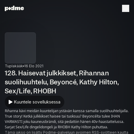
Tuplakääk
16 Elo 2021
128. Haisevat julkkikset, Rihannan
suolihuuhtelu, Beyoncé, Kathy Hilton,
Sex/Life, RHOBH
Kuuntele sovelluksessa
Rihanna kävi meidän kuuntelijan ystävän kanssa samalla suolihuuhtelijalla.
True story! Ketkä julkkikset haisee tai tuoksuu? Beyoncélta tulee IHAN
VARMASTI joku kauneusbrändi, sitä pedattiin hänen 40v-haastattelussa.
Sarjat Sex/Life dingelidongeli ja RHOBH Kathy Hilton puhuttaa.
Tämä jakso on lisätty Podme-palveluun avoimen RSS-syötteen kautta