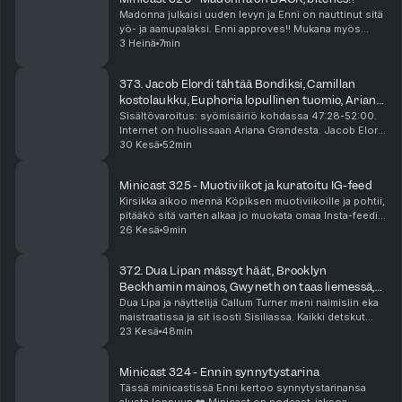
Madonna julkaisi uuden levyn ja Enni on nauttinut sitä
yö- ja aamupalaksi. Enni approves!! Mukana myös
hyviä Madonna-detskuja Voguen haastattelusta.
3 Heinä
7min
Minicast on podcast-jaksoa lyhyempi audioherkku, ...
373. Jacob Elordi tähtää Bondiksi, Camillan
kostolaukku, Euphoria lopullinen tuomio, Ariana
Granden bänksit
Sisältövaroitus: syömisäiriö kohdassa 47:28-52:00.
Internet on huolissaan Ariana Grandesta. Jacob Elordi
on vahva ehdokas seuraavaksi James Bondiksi, ja
30 Kesä
52min
suhde Kendall Jennerin kanssa voi olla osa tät...
Minicast 325 - Muotiviikot ja kuratoitu IG-feed
Kirsikka aikoo mennä Köpiksen muotiviikoille ja pohtii,
pitääkö sitä varten alkaa jo muokata omaa Insta-feediä
coolimmaksi. Raya on jättänyt syvät traumat! Minicast
26 Kesä
9min
on podcast-jaksoa lyhyempi audiohe...
372. Dua Lipan mässyt häät, Brooklyn
Beckhamin mainos, Gwyneth on taas liemessä,
Yoni-pimppimuna
Dua Lipa ja näyttelijä Callum Turner meni naimisiin eka
maistraatissa ja sit isosti Sisiliassa. Kaikki detskut
häistä kiinnostaa! Lukuisat asut, menut ja vieraslista.
23 Kesä
48min
Beckhamin perheen musta lammas, e...
Minicast 324 - Ennin synnytystarina
Tässä minicastissä Enni kertoo synnytystarinansa