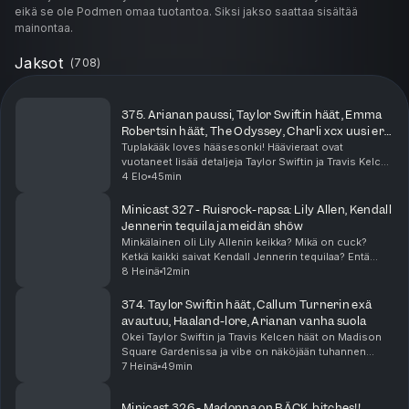
eikä se ole Podmen omaa tuotantoa. Siksi jakso saattaa sisältää
mainontaa.
Jaksot
(
708
)
375. Arianan paussi, Taylor Swiftin häät, Emma
Robertsin häät, The Odyssey, Charli xcx uusi era,
Zara Larsson
Tuplakääk loves hääsesonki! Häävieraat ovat
vuotaneet lisää detaljeja Taylor Swiftin ja Travis Kelcen
häistä! Näyttelijä Emma Roberts meni naimisiin ja nämä
4 Elo
45min
häät vähän epäilyttää. Ariana Grande julkai...
Minicast 327 - Ruisrock-rapsa: Lily Allen, Kendall
Jennerin tequila ja meidän shöw
Minkälainen oli Lily Allenin keikka? Mikä on cuck?
Ketkä kaikki saivat Kendall Jennerin tequilaa? Entä
miten Tuplakääkin oma keikka meni? Se ja moni muu
8 Heinä
12min
asia selviää tästä minicastista!
374. Taylor Swiftin häät, Callum Turnerin exä
avautuu, Haaland-lore, Arianan vanha suola
Okei Taylor Swiftin ja Travis Kelcen häät on Madison
Square Gardenissa ja vibe on näköjään tuhannen
ihmisen megabileet prinsessalinnassa? Taylorin häät
7 Heinä
49min
näköjään aiheuttaa meissä suuria tunteita. Tuoht...
Minicast 326 - Madonna on BÄCK, bitches!!