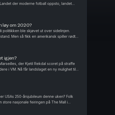
? Landet der moderne fotball oppsto, landet
 med en helt spesiell pl...
n løy om 2020?
 politikken ble skjøvet ut over sidelinjen.
tand. Men så fikk en amerikansk spiller rødt
 selv virker fornøyd ...
et igjen?
Marseilles, der Kjetil Rekdal scoret på straffe
ere i VM. Nå får landslaget en ny mulighet til å
et som gj...
ller USAs 250-årsjubileum denne uken? Folk
n store nasjonale feiringen på The Mall i
et varmen eller sikkerhet...