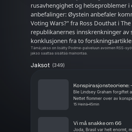
rusavhengighet og helseproblemer i en 
anbefalinger: Øystein anbefaler ko
Voting Wars?" fra Ross Douthat i Th
republikanernes innskrenkninger av
konklusjonen fra to forskningsartikler:
praktisk betydning. https://www.nyt
Tämä jakso on lisätty Podme-palveluun avoimen RSS-syöt
jakso saattaa sisältää mainontaa.
republicans-democrats.html Christina
Jaksot
(
349
)
arbeidet til journalist Eric Eyre i Cha
gravejournalistikk på høyt nivå om U
https://www.pulitzer.org/winners/eri
Konspirasjonsteoriene: 
Ble Lindsey Graham forgiftet 
Christinas sterke artikkel fra A-maga
Nettet flommer over av konsp
rusavhengig: https://www.aftenpost
15 Heinä
45min
politikere. Er det et tegn i tiden
er-endelig-nykter
Vi må snakke om 66
Joda, Brasil var helt enormt, 