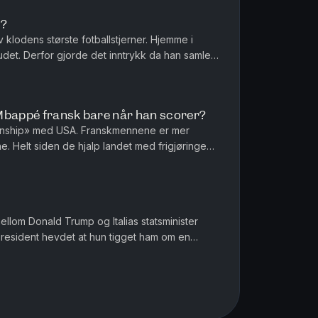
n?
 klodens største fotballstjerner. Hjemme i
det. Derfor gjorde det inntrykk da han samlet
 for å bønnfalle om en...
Mbappé fransk bare når han scorer?
ationship» med USA. Franskmennene er mer
 Helt siden de hjalp landet med frigjøringen i
 av drakamp, allianse og...
mellom Donald Trump og Italias statsminister
 president hevdet at hun tigget ham om en
ke. Ser vi nye tegn t...