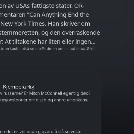
av USAs fattigste stater. OR-
mmentaren "Can Anything End the
e New York Times. Han skriver om
 stemmeretten, og den overraskende
 At tiltakene har liten eller ingen
imes.com/2021/03/16/opinion/voting-
teen kautta eikä se ole Podmen omaa tuotantoa. Siksi
 anbefaler det Pulitzer-vinnende
rleston Gazette-Mail. Det er
SAs opioide-epidemi:
c-eyre I podden nevnes også
– Kjempefarlig
av russerne? Er Mitch McConnell egentlig død?
sinet om Chase (3) som ble født
irasjonsteorier om disse og andre amerikanske
en.no/amagasinet/i/vmRv95/chase-
, en illustrasjon...
men det er vel enda gjevere å slå selveste