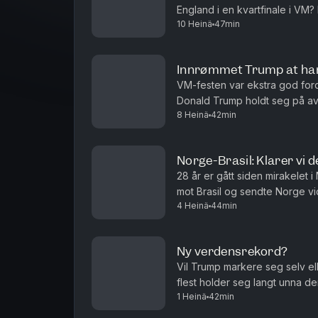
England i en kvartfinale i VM
10 Heinä
47min
som ga oss tippekampen, landet
Innrømmet Trump at ha
VM-festen var ekstra god fordi
Donald Trump holdt seg på avs
8 Heinä
42min
kort, og da ble det bråk. Trump
Norge-Brasil: Klarer vi d
28 år er gått siden mirakelet i 
mot Brasil og sendte Norge vid
4 Heinä
44min
skrive fotballhistorie. Hva er d
Ny verdensrekord?
Vil Trump markere seg selv e
flest holder seg langt unna de
1 Heinä
42min
forkant av 4. juli. Kanskje er d