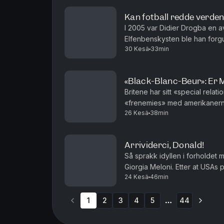
Kan fotball redde verde
I 2005 var Didier Drogba en av
Elfenbenskysten ble han forgu
30 Kesä
33min
landslaget og satte seg på kne
«Black-Blanc-Beur»: Er 
Britene har sitt «special rel
«frenemies» med amerikanerne.
26 Kesä
38min
1781 har forholdet vært preget
Arrividerci, Donald!
Så sprakk idyllen i forholdet 
Giorgia Meloni. Etter at USAs
24 Kesä
46min
selfie, slår Meloni kraftig tilba
1
2
3
4
5
44
More pages