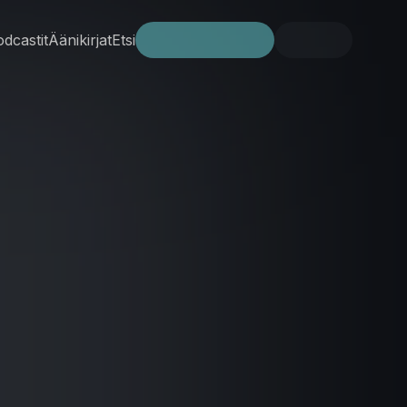
dcastit
Äänikirjat
Etsi
Kokeile ilmaiseksi
Kirjaudu