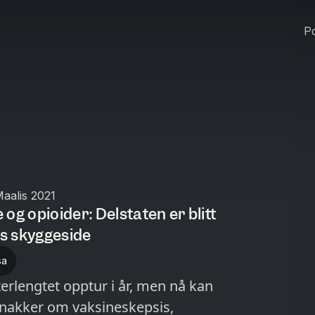
Po
aalis 2021
og opioider: Delstaten er blitt
s skyggeside
sa
terlengtet opptur i år, men nå kan
snakker om vaksineskepsis,