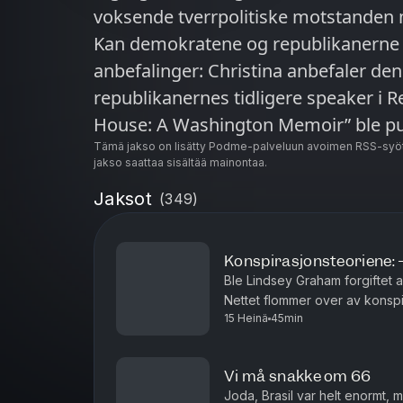
voksende tverrpolitiske motstanden 
Kan demokratene og republikanerne for
anbefalinger: Christina anbefaler den
republikanernes tidligere speaker i 
House: A Washington Memoir” ble pub
boken har lekket ut de siste ukene. 
Tämä jakso on lisätty Podme-palveluun avoimen RSS-syöt
jakso saattaa sisältää mainontaa.
om et spesielt møte på golfbanen mello
Jaksot
(
349
)
anbefaler boken “Dreams of El Dorad
som er en fin introduksjon til USAs 
både de store linjene og mange enkelt
Konspirasjonsteoriene: 
Ble Lindsey Graham forgiftet 
Nettet flommer over av konsp
15 Heinä
45min
politikere. Er det et tegn i tiden
Vi må snakke om 66
Joda, Brasil var helt enormt, 