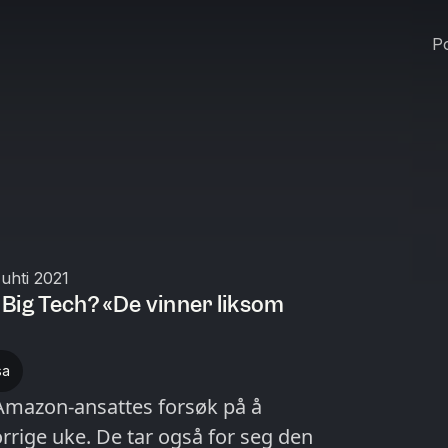
Po
uhti 2021
Big Tech? «De vinner liksom
sa
Amazon-ansattes forsøk på å
rrige uke. De tar også for seg den