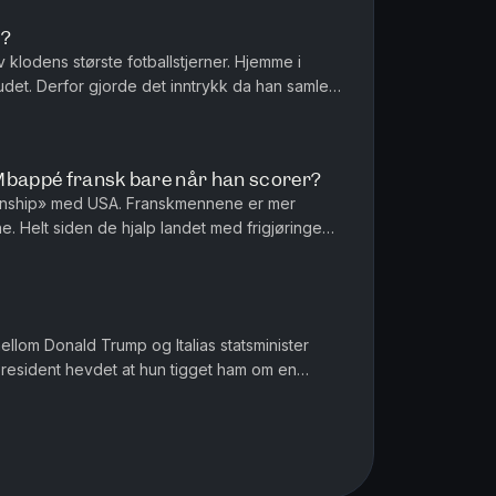
n?
 klodens største fotballstjerner. Hjemme i
det. Derfor gjorde det inntrykk da han samlet
 for å bønnfalle om en...
Mbappé fransk bare når han scorer?
ationship» med USA. Franskmennene er mer
 Helt siden de hjalp landet med frigjøringen i
 av drakamp, allianse og...
mellom Donald Trump og Italias statsminister
 president hevdet at hun tigget ham om en
ke. Ser vi nye tegn t...