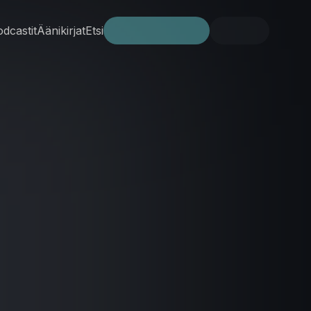
dcastit
Äänikirjat
Etsi
Kokeile ilmaiseksi
Kirjaudu