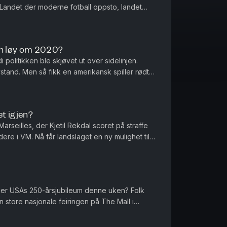
? Landet der moderne fotball oppsto, landet
 med en helt spesiell pl...
n løy om 2020?
 politikken ble skjøvet ut over sidelinjen.
tand. Men så fikk en amerikansk spiller rødt
 selv virker fornøyd ...
et igjen?
Marseilles, der Kjetil Rekdal scoret på straffe
ere i VM. Nå får landslaget en ny mulighet til å
et som gj...
ller USAs 250-årsjubileum denne uken? Folk
n store nasjonale feiringen på The Mall i
et varmen eller sikkerhet...