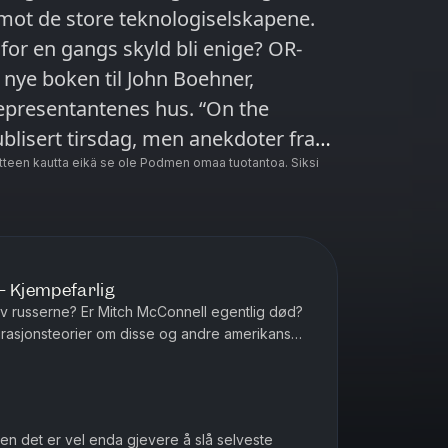
mot de store teknologiselskapene.
 en gangs skyld bli enige? OR-
 nye boken til John Boehner,
Representantenes hus. “On the
lisert tirsdag, men anekdoter fra
Punchbowl News skriver blant annet
teen kautta eikä se ole Podmen omaa tuotantoa. Siksi
m Boehner og Trump. Øystein
o: A History of the American West”
ekspansjon vestover. Den inneholder
historier.
– Kjempefarlig
av russerne? Er Mitch McConnell egentlig død?
irasjonsteorier om disse og andre amerikanske
, en illustrasjon...
men det er vel enda gjevere å slå selveste