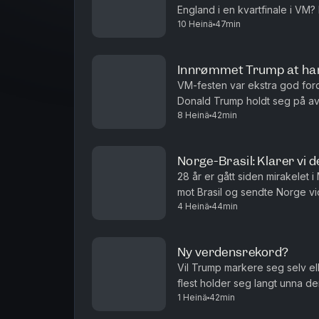
England i en kvartfinale i VM
10 Heinä
47min
som ga oss tippekampen, landet
Innrømmet Trump at ha
VM-festen var ekstra god fordi
Donald Trump holdt seg på avs
8 Heinä
42min
kort, og da ble det bråk. Trump
Norge-Brasil: Klarer vi d
28 år er gått siden mirakelet i 
mot Brasil og sendte Norge vid
4 Heinä
44min
skrive fotballhistorie. Hva er d
Ny verdensrekord?
Vil Trump markere seg selv e
flest holder seg langt unna de
1 Heinä
42min
forkant av 4. juli. Kanskje er d