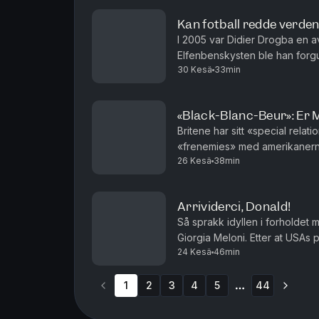
Kan fotball redde verde
I 2005 var Didier Drogba en av
Elfenbenskysten ble han forgu
30 Kesä
33min
landslaget og satte seg på kne
«Black-Blanc-Beur»: Er 
Britene har sitt «special rel
«frenemies» med amerikanerne.
26 Kesä
38min
1781 har forholdet vært preget
Arrividerci, Donald!
Så sprakk idyllen i forholdet 
Giorgia Meloni. Etter at USAs
24 Kesä
46min
selfie, slår Meloni kraftig tilba
1
2
3
4
5
44
More pages