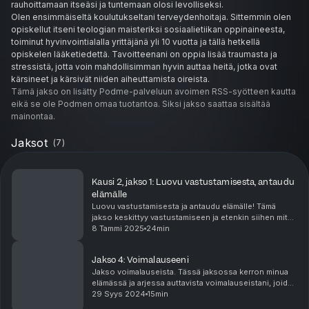
rauhoittamaan itseäsi ja tuntemaan olosi levolliseksi.
Olen ensimmäiseltä koulutukseltani terveydenhoitaja. Sittemmin olen
opiskellut itseni teologian maisteriksi sosiaalietiikan oppinaineesta,
toiminut hyvinvointialalla yrittäjänä yli 10 vuotta ja tällä hetkellä
opiskelen lääketiedettä. Tavoitteenani on oppia lisää traumasta ja
stressistä, jotta voin mahdollisimman hyvin auttaa heitä, jotka ovat
kärsineet ja kärsivät niiden aiheuttamista oireista.
Tämä jakso on lisätty Podme-palveluun avoimen RSS-syötteen kautta
Tämä podcast on minulta sinulle.
eikä se ole Podmen omaa tuotantoa. Siksi jakso saattaa sisältää
mainontaa.
Lisää elämästäni, kokemuksistani, oireistani ja oivalluksistani löydät
Instagramista nimimerkillä @hannaviljanmaa
Jaksot
(
7
)
⁠⁠⁠⁠https://www.instagram.com/hannaviljanmaa?
igsh=aTZ5ZDZpenl1eW54&utm_source=qr⁠⁠⁠⁠
Luomani hyvinvointisovellus Guudin löydät sovelluskaupastasi. Guudin
Kausi 2, jakso 1: Luovu vastustamisesta, antaudu
uudet sisällöt ilmestyvät syyskuun alussa ja auttavat sinua
elämälle
stressinhallinassa sekä hermoston tasapainottamisessa ja vievät kohti
Luovu vastustamisesta ja antaudu elämälle! Tämä
lempeän tasapainoista elämää
⁠⁠⁠⁠https://guudi.fi⁠⁠⁠⁠
jakso keskittyy vastustamiseen ja etenkin siihen miten
Jos haluat olla minuun yhteydessä, parhaiten se onnistuu
voit luopua vastustamisesta, antautua elämälle,
8 Tammi 2025
24min
reagoida tilanteisiin hitaammin ja tuntea olosi r...
Instagramissa. Kuulen mielelläni jos sinulla on samanlaisia kokemuksia.
Toivon sinulle lempeyttä, tasapainoa ja hyvää oloa.
Jakso 4: Voimalauseeni
Kaikki on hyvin.
Jakso voimalauseista. Tässä jaksossa kerron minua
elämässä ja arjessa auttavista voimalauseistani, joiden
avulla rauhoitun, hallitsen stressiäni ja voin elää
29 Syys 2024
15min
täydempää elämää, elää hetkessä ja nauttia...