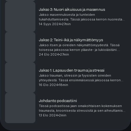
Jakso 3: Nuori aikuisuus ja masennus
Jakso masennuksesta ja tunteiden
tukahduttamisesta. Tässä jaksossa kerron nuoresta
aikuisuudestani ja siitä kuinka käsittelemätön trauma
14 Syys 2024
27min
sairastutti mieleni ja masennuin elämäntilanteeni
muuttuessa. A...
Jakso 2: Teini-ikä ja näkymättömyys
Jakso itsen ja oireiden näkymättömyydestä. Tässä
toisessa jaksossa kerron yläaste- ja lukioiästäni.
Kerron näkymättömyyden kokemuksestani ja siitä
24 Elo 2024
27min
kuinka olisin tarvinnut tukea tunteideni ja traumani ...
Jakso 1: Lapsuuden trauma ja stressi
Jakso trauman, stressin ja fyysisten oireiden
yhteydestä. Tässä ensimmäisessä jaksossa kerron
lapsuudestani, kokemastani traumasta ja siitä kuinka
16 Elo 2024
18min
trauma ja puhumattomuus aiheuttivat keholleni ja
miel...
Johdanto podcastiini
Tässä podcastissa jaan omakohtaisen kokemuksen
traumasta, kroonisesta stressistä ja sen aiheuttamista
fyysisistä ja psyykkisistä oireista. Johdantojaksossa
13 Elo 2024
2min
kerron lyhyesti podcastin ideasta ja sisällö...