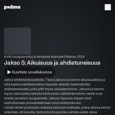
Kohti tasapainoista ja lempeää elämää
3 Marras 2024
Jakso 5: Aikuisuus ja ahdistuneisuus
Kuuntele sovelluksessa
Jakso ahdistuneisuudesta. Tässä jaksossa kerron aikuisuudesta ja
siitä kuinka käsittelemätön traumani aiheutti sietämätöntä
ahdistuneisuutta, joka johti myös sairaalahoitoon. Jaksossa kerron
myös siitä kuinka tärkeitä hermoston välittämät kehon viestit ovat
mielen ja kehon tasapainolle. Jakson lopussa ohjaan sinut
rauhoittumaan ja kuuntelemaan omia tuntemuksiasi.
Lähde tämän podcastin mukana kanssani matkalle, jonka aikana kerron
oireistani, stressistä, hermostosta ja jonka varrella autan sinua