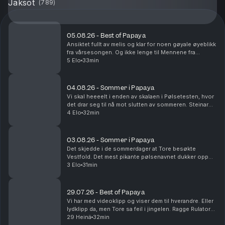
Jaksot
(
789
)
05.08.26 - Best of Papaya
Ansiktet fullt av melis og klar for noen gøyale øyeblikk
fra vårsesongen. Og ikke lenge til Mennene fra
Viennene er tilbake i sesong nå!
5 Elo
33min
04.08.26 - Sommer i Papaya
Vi skal heeeelt i enden av skalaen i Pølsetesten, hvor
det drar seg til nå mot slutten av sommeren. Steinar
kjører Route 66 og blir nesten drept. Det er
4 Elo
32min
sommerminne det!
03.08.26 - Sommer i Papaya
Det skjedde i de sommerdager at Tore besøkte
Vestfold. Det mest pikante pølsenavnet dukker opp
og vi rydder i fryseren. Yes.
3 Elo
31min
29.07.26 - Best of Papaya
Vi har med videoklipp og viser dem til hverandre. Eller
lydklipp da, men Tore sa feil i jingelen. Ragge Rulator
dukker opp, og Steinar utsettes for på-bekostnings-
29 Heinä
32min