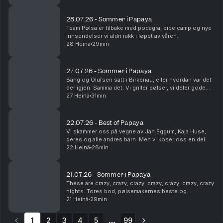
humor. Som vanlig. Dette en en liten ...
28.07.26 - Sommer i Papaya
Team Pølsa er tilbake med podagra, bibelcamp og nye
innsendelser vi aldri rakk i løpet av våren.
28 Heinä
29min
27.07.26 - Sommer i Papaya
Bang og Olufsen satt i Birkenau, eller hvordan var det
der igjen. Samma det. Vi griller pølser, vi deler gode
sommerminner og vi tømmer postkassa vår. Det er fint.
27 Heinä
31min
22.07.26 - Best of Papaya
Vi skammer oss på vegne av Jan Eggum, Kaja Huse,
deres og alle andres barn. Men vi koser oss en del
med høydepunkter fra sesongen som gikk.
22 Heinä
28min
Legendene Ole Soo og Shakademus Tandrevold
dukker opp. HEI!
21.07.26 - Sommer i Papaya
These are crazy, crazy, crazy, crazy, crazy, crazy, crazy
nights. Tores bod, pølsemakernes beste og
livreddende førstehjelp. Snakkes!
21 Heinä
29min
1
2
3
4
5
99