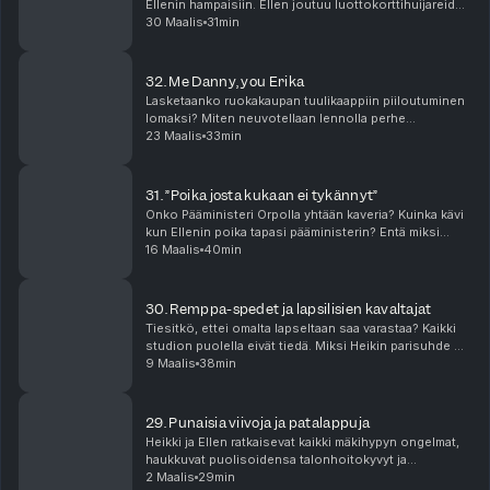
Ellenin hampaisiin. Ellen joutuu luottokorttihuijareiden
uhriksi ja Heikki raivoaa lapsettomille kavereilleen.
30 Maalis
31min
Uusi firma perustetaan. Kausi 3, j...
32. Me Danny, you Erika
Lasketaanko ruokakaupan tuulikaappiin piiloutuminen
lomaksi? Miten neuvotellaan lennolla perhe
turistiluokkaan ja mennään itse businekseen? Heikille
23 Maalis
33min
on ilmoitettu kotona uudesta koirasta. Ellen kerto...
31. ”Poika josta kukaan ei tykännyt”
Onko Pääministeri Orpolla yhtään kaveria? Kuinka kävi
kun Ellenin poika tapasi pääministerin? Entä miksi
Heikki vaihtaa kakkavaippoja Christoffer Strandbergin
16 Maalis
40min
gaalahanskoilla? Huonojen ihmisten klubi...
30. Remppa-spedet ja lapsilisien kavaltajat
Tiesitkö, ettei omalta lapseltaan saa varastaa? Kaikki
studion puolella eivät tiedä. Miksi Heikin parisuhde on
taantunut 50-luvulle? Entä miksi Ellenin otsasta
9 Maalis
38min
törröttää puukko? Haluatko edes tietä...
29. Punaisia viivoja ja patalappuja
Heikki ja Ellen ratkaisevat kaikki mäkihypyn ongelmat,
haukkuvat puolisoidensa talonhoitokyvyt ja
vieraannuttavat lätkäfaijat ja -mutsit. Kausi 3, jakso
2 Maalis
29min