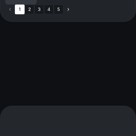
5/12. Jakso on tuotettu yksinoikeudella Podme...
1
2
3
4
5