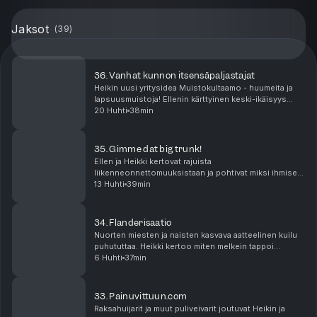
Jaksot
(
39
)
36. Vanhat kunnon itsensäpaljastajat
Heikin uusi yritysidea Muistokultaamo - huumeita ja
lapsuusmuistoja! Ellenin kärttyinen keski-ikäisyys
nostaa päätään - tällä kertaa uhreina vesipulloilla
20 Huhti
38min
pröystäilijät. Vuoden huonoin ihminen palja...
35. ​​Gimme dat big trunk!
Ellen ja Heikki kertovat rajuista
liikenneonnettomuuksistaan ja pohtivat miksi ihmiset
dumppaavat krääsänsä Ellenin kotiin. Heikki paljastaa
13 Huhti
39min
saaneensa joululahjaksi valheita. Kausi 3, jakso 11/12.
...
34. ​​Flanderisaatio
Nuorten miesten ja naisten kasvava aatteelinen kuilu
puhututtaa. Heikki kertoo miten melkein tappoi
siivoojansa. Kausi 3, jakso 10/12. Jakso on tuotettu
6 Huhti
37min
yksinoikeudella Podmelle.
33. Painuvittuun.com
Raksahuijarit ja muut puliveivarit joutuvat Heikin ja