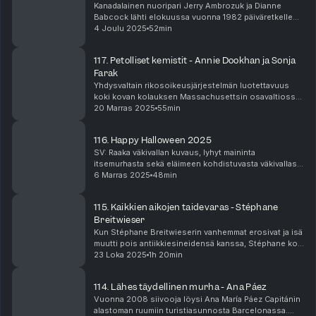
Kanadalainen nuoripari Jerry Ambrozuk ja Dianne
Babcock lähti elokuussa vuonna 1982 päiväretkelle
Cessna C150 -mallisella pienlentokoneella.
4 Joulu 2025
52min
Seuraavana aamuna poliisi sai ilmoituksen, ettei kone
ollut...
117. Petolliset kemistit - Annie Dookhan ja Sonja
Farak
Yhdysvaltain rikosoikeusjärjestelmän luotettavuus
koki kovan kolauksen Massachusettsin osavaltiossa
vuosina 2012 ja 2013. Ensin Hintonin laboratoriossa
20 Marras 2025
55min
työskennellyt kemisti jäi kiinni lähes kymmenen ...
116. Happy Halloween 2025
SV: Raaka väkivallan kuvaus, lyhyt maininta
itsemurhasta sekä eläimeen kohdistuvasta väkivallasta
Piinan Kirous podcastin uusimmassa jaksossa
6 Marras 2025
48min
käsitellään kahta omalla tavallaan karmivaa ja piinaavaa
...
115. Kaikkien aikojen taidevaras - Stéphane
Breitwieser
Kun Stéphane Breitwieserin vanhemmat erosivat ja isä
muutti pois antiikkiesineidensä kanssa, Stéphane koki
ansaitsevansa ja haluavansa samankaltaisia upeita
23 Loka 2025
1h 20min
esineitä. Koska hänellä ei ollut sellaisiin...
114. Lähes täydellinen murha - Ana Páez
Vuonna 2008 siivooja löysi Ana María Páez Capitánin
alastoman ruumiin turistiasunnosta Barcelonassa.