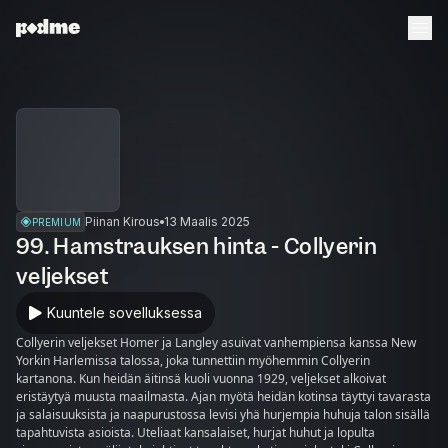
Piinan Kirous
13 Maalis 2025
PREMIUM
99. Hamstrauksen hinta - Collyerin
veljekset
Kuuntele sovelluksessa
Collyerin veljekset Homer ja Langley asuivat vanhempiensa kanssa New
Yorkin Harlemissa talossa, joka tunnettiin myöhemmin Collyerin
kartanona. Kun heidän äitinsä kuoli vuonna 1929, veljekset alkoivat
eristäytyä muusta maailmasta. Ajan myötä heidän kotinsa täyttyi tavarasta
ja salaisuuksista ja naapurustossa levisi yhä hurjempia huhuja talon sisällä
tapahtuvista asioista. Uteliaat kansalaiset, hurjat huhut ja lopulta