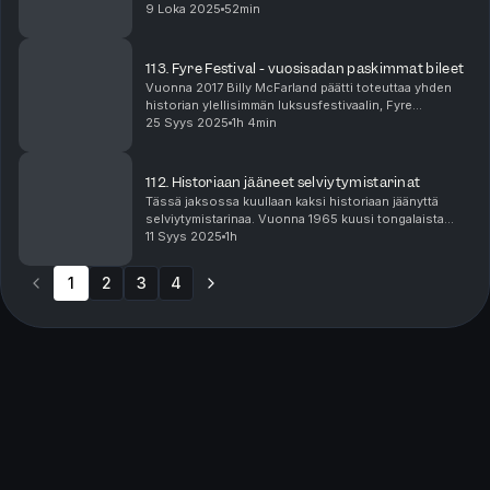
Aluksi kaikki viittasi pieleen menneeseen
9 Loka 2025
52min
seksisessioon, kunnes järkyttävä totuus alkoi
paljastua. ...
113. Fyre Festival - vuosisadan paskimmat bileet
Vuonna 2017 Billy McFarland päätti toteuttaa yhden
historian ylellisimmän luksusfestivaalin, Fyre
Festivalin, kuvankauniilla Norman’s Cay saarella
25 Syys 2025
1h 4min
Bahamalla. Kaikki piti olla ensiluokkaista: tarjoiluj...
112. Historiaan jääneet selviytymistarinat
Tässä jaksossa kuullaan kaksi historiaan jäänyttä
selviytymistarinaa. Vuonna 1965 kuusi tongalaista
poikaa karkasivat veneellä Tongatapusta ja
11 Syys 2025
1h
haaksirikkoutuivat kahdeksan päivää myöhemmin
autiolle ...
1
2
3
4