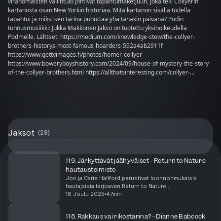
viranomaisten väliintulo johtivat tapahtumaketjuun, joka teki Collyerin
kartanosta osan New Yorkin historiaa. Mitä kartanon sisällä todella
tapahtui ja miksi sen tarina puhuttaa yhä tänäkin päivänä? Podin
tunnusmusiikki: Jukka Makkonen Jakso on tuotettu yksinoikeudella
Podmelle. Lähteet: https://medium.com/knowledge-stew/the-collyer-
brothers-historys-most-famous-hoarders-592a4ab2911f
https://www.gettyimages.fi/photos/homer-collyer
https://www.boweryboyshistory.com/2024/09/house-of-mystery-the-story-
of-the-collyer-brothers.html https://allthatsinteresting.com/collyer-
brothers https://en.wikipedia.org/wiki/Collyer_brothers
https://gothamtogo.com/the-incredible-history-behind-the-collyer-
brothers-park-in-harlem/ https://www.atlasobscura.com/places/collyer-
brothers-park https://www.firehouse.com/home/news/10529720/collyers-
mansion-conditions Lidz, Franz (2003). Ghosty men - The Strange but True
Story of the Collyer Brothers and My Uncle Arthur, New York's Greatest
Jaksot
(
28
)
Hoarders (An Urban Historical) Bloomsbury, USA.
119. Järkyttävät jäähyväiset - Return to Nature
hautaustoimisto
Jon ja Carie Hallford perustivat luonnonmukaisia
hautajaisia tarjoavan Return to Nature
hautaustoimiston Coloradoon vuonna 2017. Aluksi
18 Joulu 2025
47min
kaikki tuntui sujuvan hyvin, kunnes vuonna 2019
tapahtui jotain ...
118. Rakkaus vai rikostarina? - Dianne Babcock