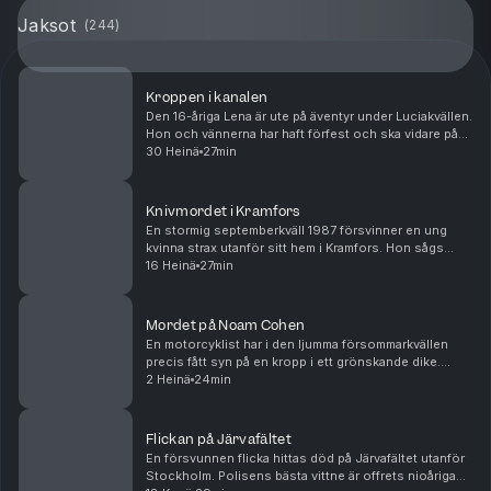
Jaksot
(
244
)
Kroppen i kanalen
Den 16-åriga Lena är ute på äventyr under Luciakvällen.
Hon och vännerna har haft förfest och ska vidare på
klubb. Men Lena kommer aldrig fram. Det hela avskrivs
30 Heinä
27min
först som en olycka. Men när en annan ...
Knivmordet i Kramfors
En stormig septemberkväll 1987 försvinner en ung
kvinna strax utanför sitt hem i Kramfors. Hon sågs
senast när hon rastade sin hund. Dagen efter görs en
16 Heinä
27min
förfärlig upptäckt som skakar staden i grunden ...
Mordet på Noam Cohen
En motorcyklist har i den ljumma försommarkvällen
precis fått syn på en kropp i ett grönskande dike.
Kroppen ligger i en märklig position, och rör sig inte
2 Heinä
24min
när han ropar. Bredvid den ligger en blodig ...
Flickan på Järvafältet
En försvunnen flicka hittas död på Järvafältet utanför
Stockholm. Polisens bästa vittne är offrets nioåriga