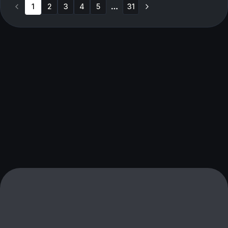
1
2
3
4
5
31
More pages