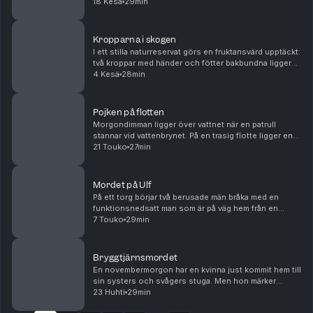
lekkamrat och misstankarna pekar i en mycket ovanlig
18 Kesä
29min
riktning. Men problemet är att polisen ...
Kropparna i skogen
I ett stilla naturreservat görs en fruktansvärd upptäckt:
två kroppar med händer och fötter bakbundna ligger
övergivna bland träden. De har blivit brutalt mördade
4 Kesä
28min
och har tortyrliknande skador. Polise...
Pojken på flotten
Morgondimman ligger över vattnet när en patrull
stannar vid vattenbrynet. På en trasig flotte ligger en
död pojke. Bara hundra meter bort ligger en övergiven
21 Touko
27min
stuga, känd som ett tillhåll dit barn bruk...
Mordet på Ulf
På ett torg börjar två berusade män bråka med en
funktionsnedsatt man som är på väg hem från en
restaurang. Det finns flera människor i närheten, men
7 Touko
29min
ingen vågar gripa in. Plötsligt ropar ena gärnings...
Bryggtjärnsmordet
En novembermorgon har en kvinna just kommit hem till
sin systers och svågers stuga. Men hon märker
snabbt att något fruktansvärt har hänt: på golvet ligger
23 Huhti
29min
makarna blodiga. De är döda. Bland byborna s...