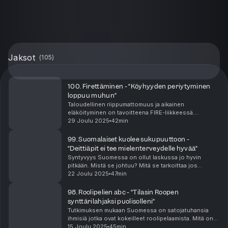
Jaksot
(
105
)
100. Firettäminen - “Köyhyyden periytyminen
loppuu muhun”
Taloudellinen riippumattomuus ja aikainen
eläköityminen on tavoitteena FIRE-liikkeessä.
Tämänkertaisen vieraan Jesse “Osinkoinsinööri”
29 Joulu 2025
42min
Viljasen mukaan tämä tavoite on jokaisen
saavutettavissa. Miten ...
99. Suomalaiset kuolee sukupuuttoon -
“Deittiäpit ei tee mielenterveydelle hyvää”
Syntyvyys Suomessa on ollut laskussa jo hyvin
pitkään. Mistä se johtuu? Mitä se tarkoittaa jos
syntyvyyden lasku jatkuu edelleen? Voiko ihmisiä
22 Joulu 2025
47min
painostaa lisääntymään? Vieraana naistentautien -ja
synn...
98. Roolipelien abc - “Tilasin Roopen
synttärilahjaksi puolisolleni”
Tutkimuksen mukaan Suomessa on satojatuhansia
ihmisiä jotka ovat kokeilleet roolipelaamista. Mitä on
pöytäroolipelaaminen? Kenelle se sopii ja missä sitä
15 Joulu 2025
45min