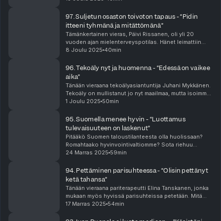
voi kokeilla? Tänään Roopen vieraana on pelisu...
97. Suljetun osaston toivoton tapaus - “Pidin
itteeni tyhmänä ja mitättömänä”
Tämänkertainen vieras, Päivi Rissanen, oli yli 20
vuoden ajan mielenterveyspotilas. Hänet leimattiin
toivottomaksi tapaukseksi. Nyt Päivillä on työn alla jo
8 Joulu 2025
40min
toinen väitöskirja ja hän työskentelee Miel...
96. Tekoäly nyt ja huomenna - “Edessä on vaikee
aika”
Tänään vieraana tekoälyasiantuntija Juhani Mykkänen.
Tekoäly on mullistanut jo nyt maailmaa, mutta isoimmat
muutokset ovat vasta nurkan takana. Johtaako tekoäly
1 Joulu 2025
50min
ihmiskunnan tuhoon vai voimmeko valjast...
95. Suomella menee hyvin - “Luottamus
tulevaisuuteen on laskenut”
Pitääkö Suomen taloustilanteesta olla huolissaan?
Romahtaako hyvinvointivaltiomme? Sota riehuu
Euroopassa. Onko Suomi vielä turvallinen maa asua?
24 Marras 2025
59min
Tämän kertaisen vieraan, sosiaali- ja terveyspolitiika...
94. Pettäminen parisuhteessa - “Olisin pettänyt
ketä tahansa”
Tänään vieraana pariterapeutti Elina Tanskanen, jonka
mukaan myös hyvissä parisuhteissa petetään. Mitä
syitä löytyy pettämisen takaa? Pitäisikö pettämisestä
17 Marras 2025
54min
kertoa kumppanille? Voiko ennustaa tuleeko ...