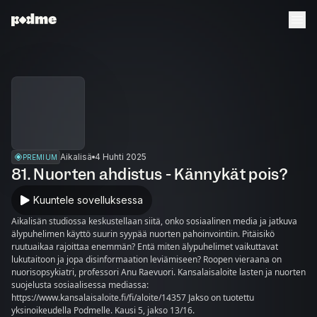
Aikalisä
4 Huhti 2025
PREMIUM
81. Nuorten ahdistus - Kännykät pois?
Kuuntele sovelluksessa
Aikalisän studiossa keskustellaan siitä, onko sosiaalinen media ja jatkuva
älypuhelimen käyttö suurin syypää nuorten pahoinvointiin. Pitäisikö
ruutuaikaa rajoittaa enemmän? Entä miten älypuhelimet vaikuttavat
lukutaitoon ja jopa disinformaation leviämiseen? Roopen vieraana on
nuorisopsykiatri, professori Anu Raevuori. Kansalaisaloite lasten ja nuorten
suojelusta sosiaalisessa mediassa:
https://www.kansalaisaloite.fi/fi/aloite/14357 Jakso on tuotettu
yksinoikeudella Podmelle. Kausi 5, jakso 13/16.