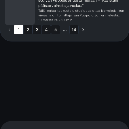
93. Ivan Puopolo ei luota mediaan – ”Käsistäni
pääsee valheita ja roskaa”
Tällä kertaa keskustelu studiossa ottaa kierroksia, kun
vieraana on toimittaja Ivan Puopolo, jonka mielestä
media on täynnä valheita. Voiko Suomessa luottaa
10 Marras 2025
41min
mediaan? Miten yleisö voi varmistua mediass...
1
2
3
4
5
14
More pages