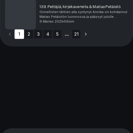
jääminen palja...
139. Pettäjiä, kirjekavereita & Matias Petäistö
Onnellisten tähtien alla syntynyt Annika on kohdannut
Matias Petäistön luonnossa ja päässyt jutulle.
Temppareissa vahvistetaan saamamme juoru syvästä
6 Marras 2025
56min
petoksesta. Pirunpelissä Riku laskee kruunua Saari...
1
2
3
4
5
21
More pages