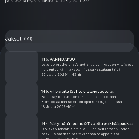
paitsi asetta myös Petäistöä. Kausi 5, jakso 13/22
Jaksot
(
161
)
146. KÄNNIJAKSO
Let’s go brothers let’s get physical!! Kauden vika jakso
huipentuu kännijaksoon, jossa vastataan teidän
kysymyksiin ja tietenkin legendaarisiin fuck, marry, kill
25 Joulu 2025
1h 43min
-kyssäreihin. Mikä on meidän mp missik...
145. Villejä öitä & yhteisiä aviovuoteita
Kausi käy loppua kohden ja tänään ilotellaan
Kolmiodraaman sekä Tempparisinkkujen parissa.
Sinkut inspiroivat meitä muistelemaan omia villejä
18 Joulu 2025
49min
aikojamme yökerhoissa; tarinoita riittää
siemennesteestä h...
144. Näkymätön penis & 7 vuotta pelkkää paskaa
Iso jakso tänään. Semin ja Jullen seitsemän vuoden
paskuus saadaan päätökseensä temppareissa.