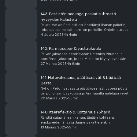
Iltanuotion jälkeen päästään syventymään paitsi
11 Joulu 2025
1h 5min
Annikan kuukautiskiertoon ja Rikun näkymättömään
penikseen...
143. Petäistön package, paskat suhteet &
hyvyyden kalastelu
Rakas Matias Petäistö on lähettänyt ihanan paketin,
joka saattaa meidät hurmion porteille. Ohjelmistossa
tänään Amazing Race, jossa koetaan karmiva menetys
4 Joulu 2025
1h 4min
ja paskatkin lurahtaa housuun. Pirunpelissä ...
142. Kännicooper & vastuukoulu
Päivän jaksossa perehdytään tietenkin Pirunpelin
semifinaalijaksoon, jossa Miitta on käynyt kynsiään
teroittamaan ja Saarinen vaatii kunnioitusta.
27 Marras 2025
1h 6min
Temppareiden unelmatreffit huipentuvat kaninvitun
syö...
141. Heterokiusaus, päätöspäivät & bää bää
Berta
Nyt on Petolliset saatu päätökseensä, pyöreä pöytä
on pullollaan psykoosia ja Annimarilta nähdään veret
seisauttavaa ilmetyöskentelyä. Amazing Race on
20 Marras 2025
55min
startannut, sytyttäneen sydämiimme rakkauden usea...
140. Itsereflektio & luottamus 75hard
Ränttiä sataa jälleen kerran, tänään kohteena
enskareiden Elisa ja Janne sekä tietenkin
temppareiden Julle. Elisan itsereflektiomessu saa
13 Marras 2025
59min
tunteet kuumenemaan ja Jullen petoksesta kiinni