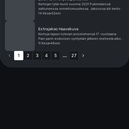
Kertojan tytär kuoli vuonna 2021 Pukinmäessä
sattuneessa onnettomuudessa. Jaksossa äiti kertoo
millaista on menettää lapsensa järjettömän
14 Kesä
32min
onnettomuuden kautta. Sisältövaroitus: lapsen
kuolema, onnett...
Extrajakso: Haavekuva
Kertoja tapasi tulevan aviomiehensä 17 -vuotiaana.
Pian parin esikoisen syntymän jälkeen miehestä alkoi
paljastua väkivaltaisia piirteitä. Fyysinen, henkinen ja
11 Kesä
48min
taloudellinen alistaminen jatkui vuosik...
1
2
3
4
5
27
More pages