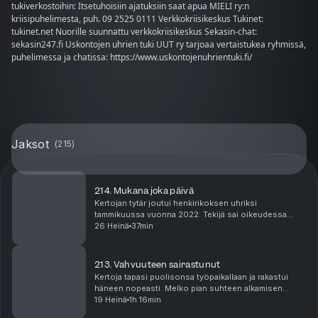
tukiverkostoihin: Itsetuhoisiin ajatuksiin saat apua MIELI ry:n
kriisipuhelimesta, puh. 09 2525 0111 Verkkokriisikeskus Tukinet:
tukinet.net Nuorille suunnattu verkkokriisikeskus Sekasin-chat:
sekasin247.fi Uskontojen uhrien tuki UUT ry tarjoaa vertaistukea ryhmissä,
puhelimessa ja chatissa: https://www.uskontojenuhrientuki.fi/
Jaksot
(
215
)
214. Mukana joka päivä
Kertojan tytär joutui henkirikoksen uhriksi
tammikuussa vuonna 2022. Tekijä sai oikeudessa
murhatuomion, mutta hänet päästettiin vapauteen jo
26 Heinä
37min
vuoden 2026 tammikuussa. Jaksossa isä kertoo
millaista on ...
213. Vahvuuteen sairastunut
Kertoja tapasi puolisonsa työpaikallaan ja rakastui
häneen nopeasti. Melko pian suhteen alkamisen
jälkeen kuitenkin paljastui, että hänen kumppaninsa
19 Heinä
1h 16min
sairasti vaikeaa alkoholismia. Jaksossa hän kertoo...