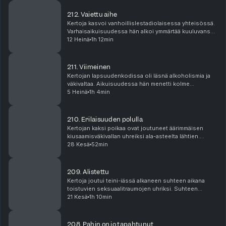
212. Vaiettu aihe
Kertoja kasvoi vanhoillislestadiolaisessa yhteisössä.
Varhaisaikuisuudessa hän alkoi ymmärtää kuuluvansa
sukupuolivähemmistöön. Kaapista tulemisen jälkeen
12 Heinä
1h 12min
suhde perheeseen ja uskonyhteisöön muuttui ra...
211. Viimeinen
Kertojan lapsuudenkodissa oli läsnä alkoholismia ja
väkivaltaa. Aikuisuudessa hän menetti kolme
perheenjäsentään itsemurhalle. Nykypäivänä hän on
5 Heinä
1h 4min
perheensä ainoa elossa oleva jäsen ja hän haluaa
jakaa...
210. Erilaisuuden polulla
Kertojan kaksi poikaa ovat joutuneet äärimmäisen
kiusaamisväkivallan uhreiksi ala-asteelta lähtien.
Vuosia jatkunut väkivalta on aiheuttanut koko
28 Kesä
52min
perheelle päivittäistä ahdistusta, eivätkä pojat ole v...
209. Alistettu
Kertoja joutui teini-iässä alkaneen suhteen aikana
toistuvien seksuaalitraumojen uhriksi. Suhteen
päättymisen jälkeen hänellä diagnosoitiin OCD, joka
21 Kesä
1h 10min
aiheuttaa seksuaalisuuteen liittyviä pakkoajatuksi...
208. Pahin on jo tapahtunut