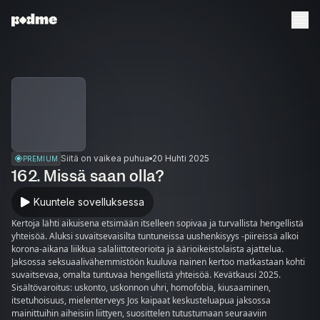
Siitä on vaikea puhua
20 Huhti 2025
PREMIUM
162. Missä saan olla?
Kuuntele sovelluksessa
Kertoja lähti aikuisena etsimään itselleen sopivaa ja turvallista hengellistä
yhteisöä. Aluksi suvaitsevaisilta tuntuneissa uushenkisyys -piireissä alkoi
korona-aikana liikkua salaliittoteorioita ja äärioikeistolaista ajattelua.
Jaksossa seksuaalivähemmistöön kuuluva nainen kertoo matkastaan kohti
suvaitsevaa, omalta tuntuvaa hengellistä yhteisöä. Kevätkausi 2025.
Sisältövaroitus: uskonto, uskonnon uhri, homofobia, kiusaaminen,
itsetuhoisuus, mielenterveys Jos kaipaat keskusteluapua jaksossa
mainittuihin aiheisiin liittyen, suosittelen tutustumaan seuraaviin